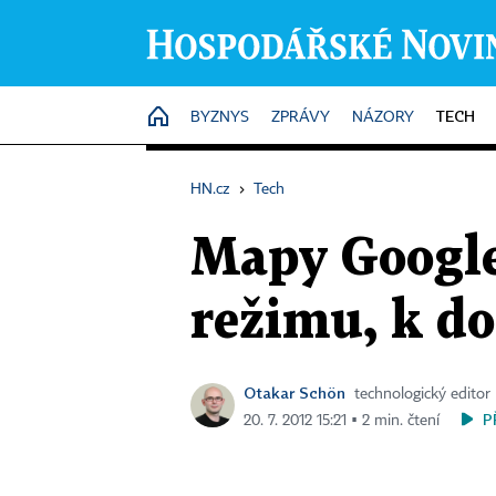
TECH
HOME
BYZNYS
ZPRÁVY
NÁZORY
HN.cz
›
Tech
Mapy Google 
režimu, k do
Otakar Schön
technologický editor
P
20. 7. 2012 15:21 ▪ 2 min. čtení