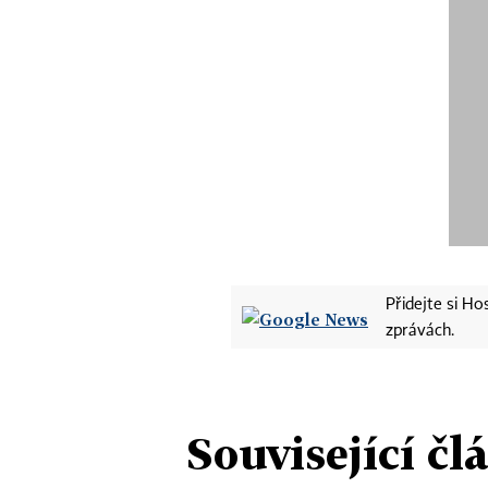
Přidejte si H
zprávách.
Související čl