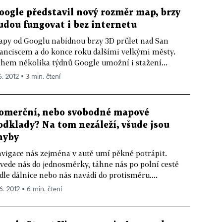
oogle představil nový rozměr map, brzy
udou fungovat i bez internetu
py od Googlu nabídnou brzy 3D průlet nad San
anciscem a do konce roku dalšími velkými městy.
hem několika týdnů Google umožní i stažení...
6. 2012 ▪ 3 min. čtení
omerční, nebo svobodné mapové
odklady? Na tom nezáleží, všude jsou
hyby
vigace nás zejména v autě umí pěkně potrápit.
vede nás do jednosměrky, táhne nás po polní cestě
dle dálnice nebo nás navádí do protisměru....
 6. 2012 ▪ 6 min. čtení