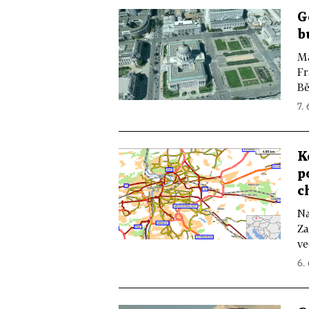
G
b
Ma
Fr
Bě
7. 
K
p
c
Na
Za
ve
6.