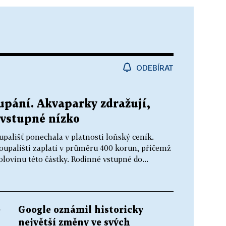
ODEBÍRAT
pání. Akvaparky zdražují,
 vstupné nízko
ališť ponechala v platnosti loňský ceník.
koupališti zaplatí v průměru 400 korun, přičemž
olovinu této částky. Rodinné vstupné do...
ě
Google oznámil historicky
největší změny ve svých