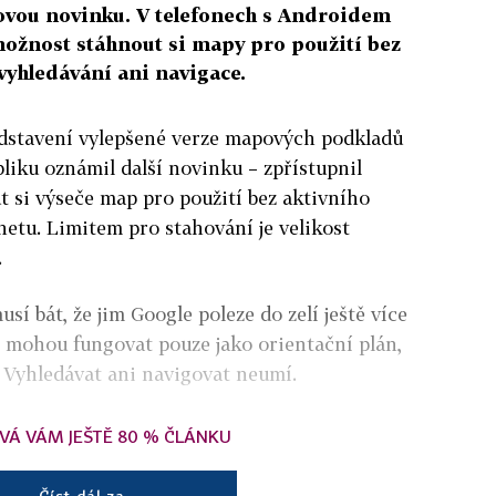
ovou novinku. V telefonech s Androidem
možnost stáhnout si mapy pro použití bez
vyhledávání ani navigace.
dstavení vylepšené verze mapových podkladů
liku oznámil další novinku – zpřístupnil
 si výseče map pro použití bez aktivního
netu. Limitem pro stahování je velikost
.
sí bát, že jim Google poleze do zelí ještě více
ž mohou fungovat pouze jako orientační plán,
 Vyhledávat ani navigovat neumí.
VÁ VÁM JEŠTĚ 80 % ČLÁNKU
Číst dál za