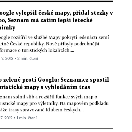
oogle vylepšil české mapy, přidal stezky v
oo, Seznam má zatím lepší letecké
nímky
ogle rozšířil ve službě Mapy pokrytí jedenácti zemí
etně České republiky. Nově přibyly podrobnější
formace o turistických lokalitách....
 7. 2012 ▪ 2 min. čtení
o zelené proti Googlu: Seznam.cz spustil
uristické mapy s vyhledáním tras
znam splnil slib a rozšířil funkce svých map o
ristické mapy pro výletníky. Na mapovém podkladu
áže trasy spravované Klubem českých...
 7. 2012 ▪ 1 min. čtení