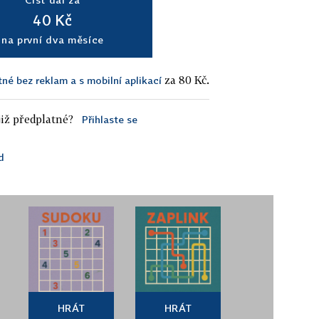
40 Kč
na první dva měsíce
za 80 Kč.
tné bez reklam a s mobilní aplikací
iž předplatné?
Přihlaste se
d
HRÁT
HRÁT