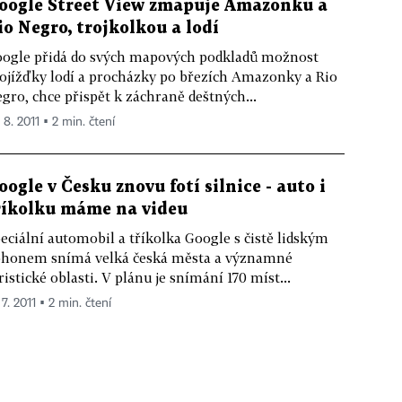
oogle Street View zmapuje Amazonku a
io Negro, trojkolkou a lodí
ogle přidá do svých mapových podkladů možnost
ojížďky lodí a procházky po březích Amazonky a Rio
gro, chce přispět k záchraně deštných...
 8. 2011 ▪ 2 min. čtení
oogle v Česku znovu fotí silnice - auto i
říkolku máme na videu
eciální automobil a tříkolka Google s čistě lidským
honem snímá velká česká města a významné
ristické oblasti. V plánu je snímání 170 míst...
 7. 2011 ▪ 2 min. čtení