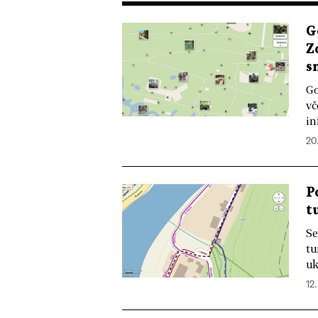
G
Z
s
Go
vč
in
20.
P
t
Se
tu
uk
12.