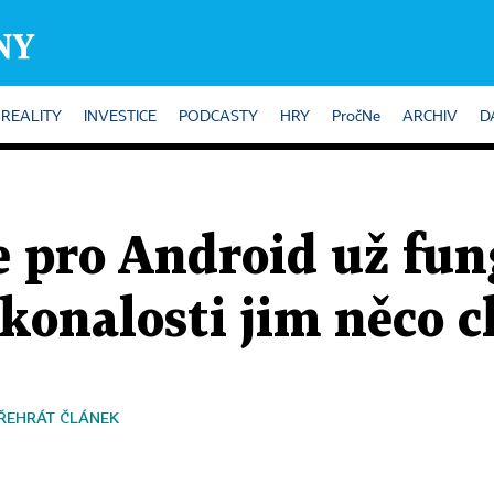
REALITY
INVESTICE
PODCASTY
HRY
PročNe
ARCHIV
D
pro Android už fung
konalosti jim něco c
ŘEHRÁT ČLÁNEK