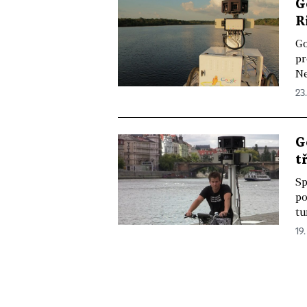
G
R
Go
pr
Ne
23.
G
t
Sp
po
tu
19.