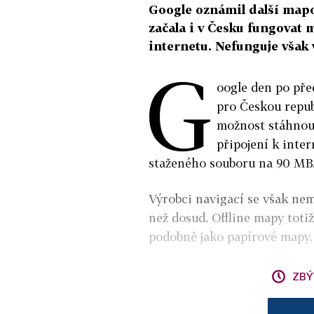
Google oznámil další map
začala i v Česku fungovat 
internetu. Nefunguje však 
G
oogle den po pře
pro Českou repub
možnost stáhnout
připojení k inter
staženého souboru na 90 MB
Výrobci navigací se však nemu
než dosud. Offline mapy toti
podobně jako papírové mapy.
ZBÝ