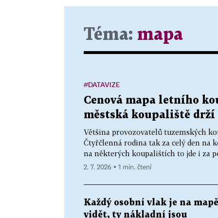
Téma:
mapa
#DATAVIZE
Cenová mapa letního kou
městská koupaliště drží
Většina provozovatelů tuzemských koup
Čtyřčlenná rodina tak za celý den na 
na některých koupalištích to jde i za p
2. 7. 2026 ▪ 1 min. čtení
Každý osobní vlak je na map
vidět, ty nákladní jsou