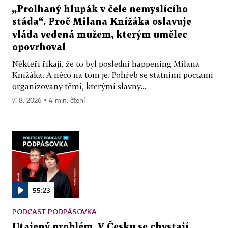
„Prolhaný hlupák v čele nemyslícího
stáda“. Proč Milana Knížáka oslavuje
vláda vedená mužem, kterým umělec
opovrhoval
Někteří říkají, že to byl poslední happening Milana
Knížáka. A něco na tom je. Pohřeb se státními poctami
organizovaný těmi, kterými slavný...
7. 8. 2026 ▪ 4 min. čtení
55:23
PODCAST PODPÁSOVKA
Utajený problém. V Česku se chystají