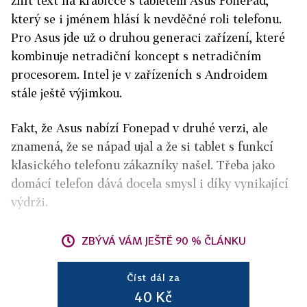
znít text na krabičce s tabletem Asus FonePad,
který se i jménem hlásí k nevděčné roli telefonu.
Pro Asus jde už o druhou generaci zařízení, které
kombinuje netradiční koncept s netradičním
procesorem. Intel je v zařízeních s Androidem
stále ještě výjimkou.
Fakt, že Asus nabízí Fonepad v druhé verzi, ale
znamená, že se nápad ujal a že si tablet s funkcí
klasického telefonu zákazníky našel. Třeba jako
domácí telefon dává docela smysl i díky vynikající
výdrži.
ZBÝVÁ VÁM JEŠTĚ 90 % ČLÁNKU
Číst dál za
40 Kč