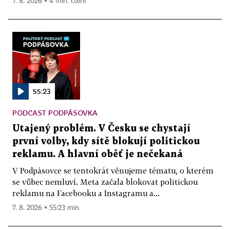
7. 8. 2026 ▪ 4 min. čtení
55:23
PODCAST PODPÁSOVKA
Utajený problém. V Česku se chystají
první volby, kdy sítě blokují politickou
reklamu. A hlavní oběť je nečekaná
V Podpásovce se tentokrát věnujeme tématu, o kterém
se vůbec nemluví. Meta začala blokovat politickou
reklamu na Facebooku a Instagramu a...
7. 8. 2026 ▪ 55:23 min.