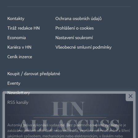
Kontakty
Ochrana osobních údajů
Tiráž redakce HN
Prohlášení o cookies
Economia
Nastavení soukromí
Kariéra v HN
Všeobecné smluvní podmínky
Ceník inzerce
Koupit / darovat předplatné
Eventy
×
Newslettery
RSS kanály
Autorská práva vykonává vydavatel. Bez písemného svolení vydavatele je
zakázáno jakékoli užití částí nebo celku díla, zejména rozmnožování a šíření
jakýmkoli způsobem, mechanickým nebo elektronickým, v českém nebo