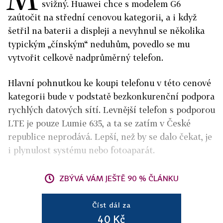
svižný. Huawei chce s modelem G6
zaútočit na střední cenovou kategorii, a i když
šetřil na baterii a displeji a nevyhnul se několika
typickým „čínským“ neduhům, povedlo se mu
vytvořit celkově nadprůměrný telefon.
Hlavní pohnutkou ke koupi telefonu v této cenové
kategorii bude v podstatě bezkonkurenční podpora
rychlých datových sítí. Levnější telefon s podporou
LTE je pouze Lumie 635, a ta se zatím v České
republice neprodává. Lepší, než by se dalo čekat, je
i plynulost systému nebo fotoaparát.
ZBÝVÁ VÁM JEŠTĚ 90 % ČLÁNKU
Číst dál za
40 Kč