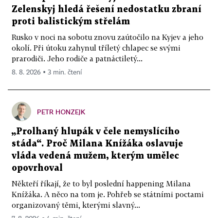
Zelenskyj hledá řešení nedostatku zbraní
proti balistickým střelám
Rusko v noci na sobotu znovu zaútočilo na Kyjev a jeho
okolí. Při útoku zahynul tříletý chlapec se svými
prarodiči. Jeho rodiče a patnáctiletý...
8. 8. 2026 ▪ 3 min. čtení
PETR HONZEJK
„Prolhaný hlupák v čele nemyslícího
stáda“. Proč Milana Knížáka oslavuje
vláda vedená mužem, kterým umělec
opovrhoval
Někteří říkají, že to byl poslední happening Milana
Knížáka. A něco na tom je. Pohřeb se státními poctami
organizovaný těmi, kterými slavný...