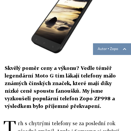
Autor ▪
Zopo
Skvělý poměr ceny a výkonu? Vedle téměř
legendární Moto G tím lákají telefony málo
známých čínských značek, které mají díky
nízké ceně spoustu fanoušků. My jsme
vyzkoušeli populární telefon Zopo ZP998 a
výsledkem bylo příjemné překvapení.
T
rh s chytrými telefony se za poslední rok