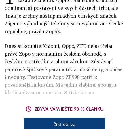
zásadně změnil. Apple i Samsung si udržují
dominantní postavení ve svých částech trhu, ale
jinak je zřejmý nástup mladých čínských značek.
Zájem o výhodnější telefony se nevyhnul ani České
republice, právě naopak.
Dnes si koupíte Xiaomi, Oppo, ZTE nebo třeba
právě Zopo v normálním českém obchodě, s
českým prostředím a plnou zárukou. Zůstávají
papírově špičkové parametry a nízké ceny, a občas
i neduhy. Testované Zopo ZP998 patří k
povedenějším kusům. Má jednu slabinu, spoustu
kladů a úžasnou cenovku 8 tisíc korun.
ZBÝVÁ VÁM JEŠTĚ 90 % ČLÁNKU
Číst dál za