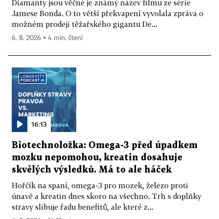
Diamanty jsou věčné je známý název filmu ze série
Jamese Bonda. O to větší překvapení vyvolala zpráva o
možném prodeji těžařského gigantu De...
6. 8. 2026 ▪ 4 min. čtení
16:13
Biotechnoložka: Omega-3 před úpadkem
mozku nepomohou, kreatin dosahuje
skvělých výsledků. Má to ale háček
Hořčík na spaní, omega-3 pro mozek, železo proti
únavě a kreatin dnes skoro na všechno. Trh s doplňky
stravy slibuje řadu benefitů, ale které z...