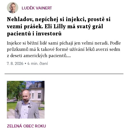
LUDĚK VAINERT
Nehladov, nepíchej si injekci, prostě si
vezmi prášek. Eli Lilly má svatý grál
pacientů i investorů
Injekce si běžní lidé sami píchají jen velmi neradi. Podle
průzkumů má k takové formě užívání léků averzi sedm
z deseti amerických pacientů....
7. 8. 2026 ▪ 4 min. čtení
ZELENÁ OBEC ROKU