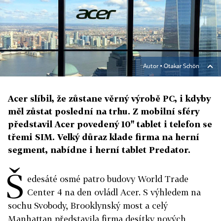
Autor ▪
Otakar Schön
Acer slíbil, že zůstane věrný výrobě PC, i kdyby
měl zůstat poslední na trhu. Z mobilní sféry
představil Acer povedený 10" tablet i telefon se
třemi SIM. Velký důraz klade firma na herní
segment, nabídne i herní tablet Predator.
Š
edesáté osmé patro budovy World Trade
Center 4 na den ovládl Acer. S výhledem na
sochu Svobody, Brooklynský most a celý
Manhattan představila firma desítky nových