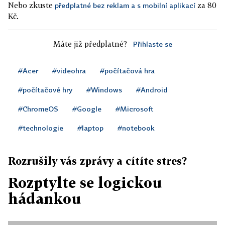
Nebo zkuste
za 80
předplatné bez reklam a s mobilní aplikací
Kč.
Máte již předplatné?
Přihlaste se
#Acer
#videohra
#počítačová hra
#počítačové hry
#Windows
#Android
#ChromeOS
#Google
#Microsoft
#technologie
#laptop
#notebook
Rozrušily vás zprávy a cítíte stres?
Rozptylte se logickou
hádankou