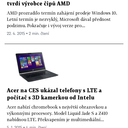
tvrdí výrobce čipů AMD
AMD prozradilo termín zahájení prodeje Windows 10.
Letní termín je nezvyklý, Microsoft dával přednost
podzimu. Pokračuje i vývoj verze pro...
22. 4. 2015 ▪ 2 min. čtení
Acer na CES ukázal telefony s LTE a
počítač s 3D kamerkou od Intelu
Acer nabízí chromebook s největší obrazovkou a
výkonnými procesory. Model Liquid Jade S a Z410
nabídnou LTE. Překvapením je multimediální...
5. 1. 2015 ▪ 4 min. čtení