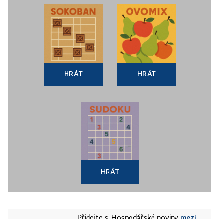
HRÁT
HRÁT
HRÁT
mezi
Přidejte si Hospodářské noviny