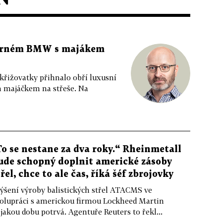
 černém BMW s majákem
 křižovatky přihnalo obří luxusní
m majáčkem na střeše. Na
To se nestane za dva roky.“ Rheinmetall
ude schopný doplnit americké zásoby
třel, chce to ale čas, říká šéf zbrojovky
ýšení výroby balistických střel ATACMS ve
olupráci s americkou firmou Lockheed Martin
jakou dobu potrvá. Agentuře Reuters to řekl...