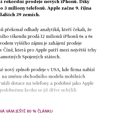
sí rekordní prodeje nových iPhonů. Díky
o 3 miliony telefonů. Apple začne 9. října
 dalších 39 zemích.
sů překonal odhady analytiků, kteří čekali, že
ího víkendu prodá 12 milionů iPhonů 6s a 6s
vodem vyššího zájmu je zahájení prodeje
v Číně, která pro Apple patří mezi největší trhy
samotných Spojených státech.
é nový způsob prodeje v USA, kde firma nabízí
ci na změnu obchodního modelu mobilních
rušili dotace na telefony a podobně jako Apple
 podobnému kroku se již dříve uchýlili
VÁ VÁM JEŠTĚ 80 % ČLÁNKU