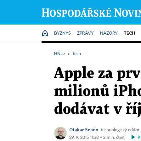
TECH
HOME
BYZNYS
ZPRÁVY
NÁZORY
HN.cz
›
Tech
Apple za prv
milionů iPho
dodávat v ří
Otakar Schön
technologický editor
P
29. 9. 2015 11:38 ▪ 2 min. čtení