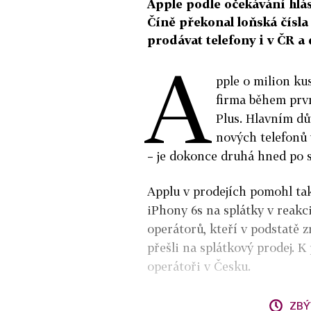
Apple podle očekávání hlá
Číně překonal loňská čísla 
prodávat telefony i v ČR a
A
pple o milion ku
firma během prvn
Plus. Hlavním dů
nových telefonů 
– je dokonce druhá hned po 
Applu v prodejích pomohl tak
iPhony 6s na splátky v reak
operátorů, kteří v podstatě z
přešli na splátkový prodej. K
operátoři v Česku.
ZBÝ