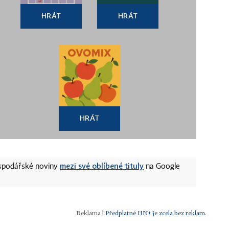
HRÁT
HRÁT
HRÁT
mezi své oblíbené tituly
ospodářské noviny
na Google
|
Předplatné HN+ je zcela bez reklam.