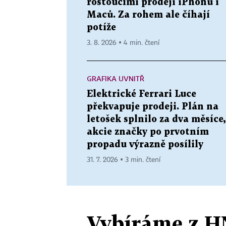
rostoucími prodeji iPhonů i
Maců. Za rohem ale číhají
potíže
3. 8. 2026 ▪ 4 min. čtení
GRAFIKA UVNITŘ
Elektrické Ferrari Luce
překvapuje prodeji. Plán na
letošek splnilo za dva měsíce,
akcie značky po prvotním
propadu výrazně posílily
31. 7. 2026 ▪ 3 min. čtení
Vybíráme z H