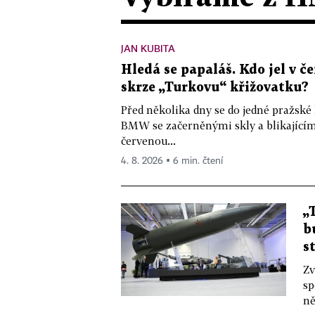
JAN KUBITA
Hledá se papaláš. Kdo jel v
skrze „Turkovu“ křižovatku?
Před několika dny se do jedné pražské
BMW se začerněnými skly a blikající
červenou...
4. 8. 2026 ▪ 6 min. čtení
„
b
s
Zv
sp
ně