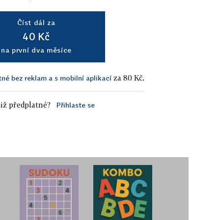
Číst dál za
40 Kč
na první dva měsíce
za 80 Kč.
tné bez reklam a s mobilní aplikací
iž předplatné?
Přihlaste se