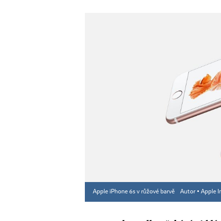
Apple iPhone 6s v růžové barvě
Autor ▪
Apple I