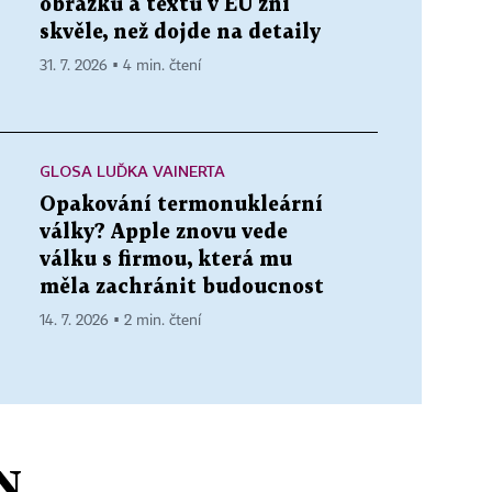
obrázků a textů v EU zní
skvěle, než dojde na detaily
31. 7. 2026 ▪ 4 min. čtení
GLOSA LUĎKA VAINERTA
Opakování termonukleární
války? Apple znovu vede
válku s firmou, která mu
měla zachránit budoucnost
14. 7. 2026 ▪ 2 min. čtení
N