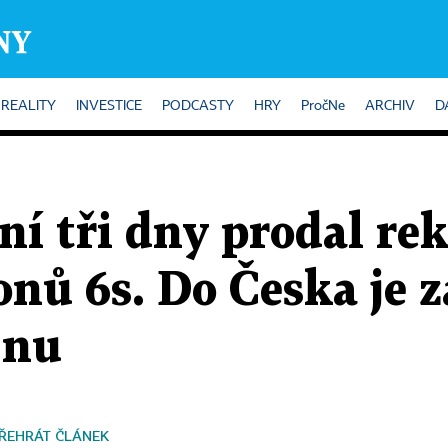
REALITY
INVESTICE
PODCASTY
HRY
PročNe
ARCHIV
D
ní tři dny prodal re
nů 6s. Do Česka je 
jnu
ŘEHRÁT ČLÁNEK