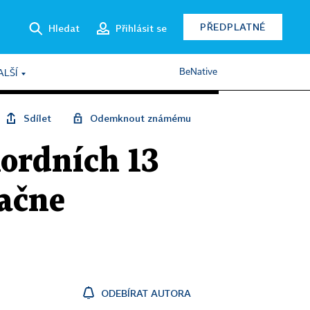
PŘEDPLATNÉ
Hledat
Přihlásit se
BeNative
ALŠÍ
Sdílet
Odemknout známému
kordních 13
začne
ODEBÍRAT AUTORA