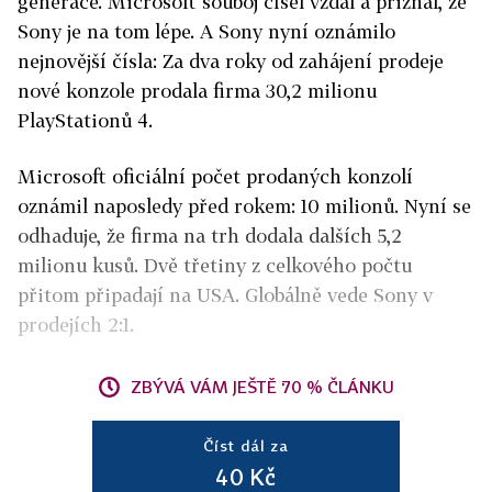
generace. Microsoft souboj čísel vzdal a přiznal, že
Sony je na tom lépe. A Sony nyní oznámilo
nejnovější čísla: Za dva roky od zahájení prodeje
nové konzole prodala firma 30,2 milionu
PlayStationů 4.
Microsoft oficiální počet prodaných konzolí
oznámil naposledy před rokem: 10 milionů. Nyní se
odhaduje, že firma na trh dodala dalších 5,2
milionu kusů. Dvě třetiny z celkového počtu
přitom připadají na USA. Globálně vede Sony v
prodejích 2:1.
ZBÝVÁ VÁM JEŠTĚ 70 % ČLÁNKU
Číst dál za
40 Kč