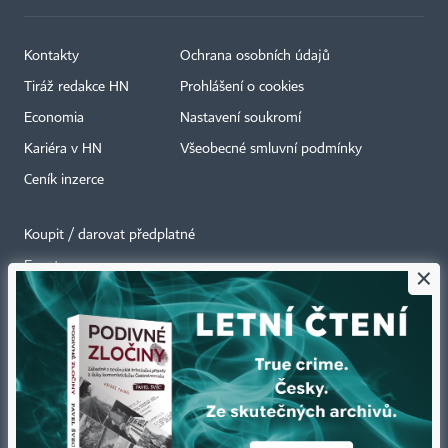
Kontakty
Ochrana osobních údajů
Tiráž redakce HN
Prohlášení o cookies
Economia
Nastavení soukromí
Kariéra v HN
Všeobecné smluvní podmínky
Ceník inzerce
Koupit / darovat předplatné
Eventy
×
Newslettery
RSS kanály
Autorská práva vykonává vydavatel. Bez písemného svolení vydavatele je
zakázáno jakékoli užití částí nebo celku díla, zejména rozmnožování a šíření
jakýmkoli způsobem, mechanickým nebo elektronickým, v českém nebo