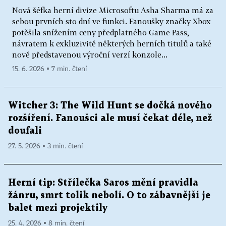
Nová šéfka herní divize Microsoftu Asha Sharma má za
sebou prvních sto dní ve funkci. Fanoušky značky Xbox
potěšila snížením ceny předplatného Game Pass,
návratem k exkluzivitě některých herních titulů a také
nově představenou výroční verzí konzole...
15. 6. 2026 ▪ 7 min. čtení
Witcher 3: The Wild Hunt se dočká nového
rozšíření. Fanoušci ale musí čekat déle, než
doufali
27. 5. 2026 ▪ 3 min. čtení
Herní tip: Střílečka Saros mění pravidla
žánru, smrt tolik nebolí. O to zábavnější je
balet mezi projektily
25. 4. 2026 ▪ 8 min. čtení