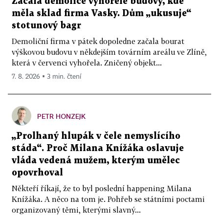
Začala demolice vyhořelé budovy, kde
měla sklad firma Vasky. Dům „ukusuje“
stotunový bagr
Demoliční firma v pátek dopoledne začala bourat
výškovou budovu v někdejším továrním areálu ve Zlíně,
která v červenci vyhořela. Zničený objekt...
7. 8. 2026 ▪ 3 min. čtení
PETR HONZEJK
„Prolhaný hlupák v čele nemyslícího
stáda“. Proč Milana Knížáka oslavuje
vláda vedená mužem, kterým umělec
opovrhoval
Někteří říkají, že to byl poslední happening Milana
Knížáka. A něco na tom je. Pohřeb se státními poctami
organizovaný těmi, kterými slavný...