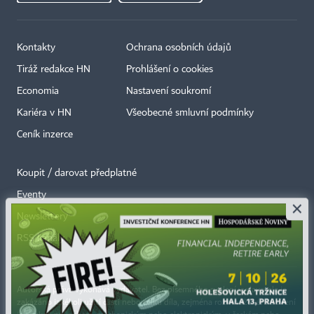
Kontakty
Ochrana osobních údajů
Tiráž redakce HN
Prohlášení o cookies
Economia
Nastavení soukromí
Kariéra v HN
Všeobecné smluvní podmínky
Ceník inzerce
Koupit / darovat předplatné
Eventy
×
Newslettery
RSS kanály
Autorská práva vykonává vydavatel. Bez písemného svolení vydavatele je
zakázáno jakékoli užití částí nebo celku díla, zejména rozmnožování a šíření