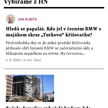
Vybíráme z HN
JAN KUBITA
Hledá se papaláš. Kdo jel v černém BMW s
majákem skrze „Turkovu“ křižovatku?
Před několika dny se do jedné pražské křižovatky
přihnalo obří luxusní BMW se začerněnými skly a
blikajícím majáčkem na střeše. Na červenou...
4. 8. 2026 ▪ 6 min. čtení