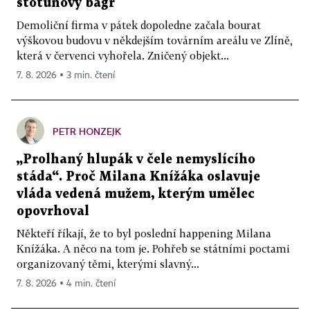
stotunový bagr
Demoliční firma v pátek dopoledne začala bourat
výškovou budovu v někdejším továrním areálu ve Zlíně,
která v červenci vyhořela. Zničený objekt...
7. 8. 2026 ▪ 3 min. čtení
PETR HONZEJK
„Prolhaný hlupák v čele nemyslícího
stáda“. Proč Milana Knížáka oslavuje
vláda vedená mužem, kterým umělec
opovrhoval
Někteří říkají, že to byl poslední happening Milana
Knížáka. A něco na tom je. Pohřeb se státními poctami
organizovaný těmi, kterými slavný...
7. 8. 2026 ▪ 4 min. čtení