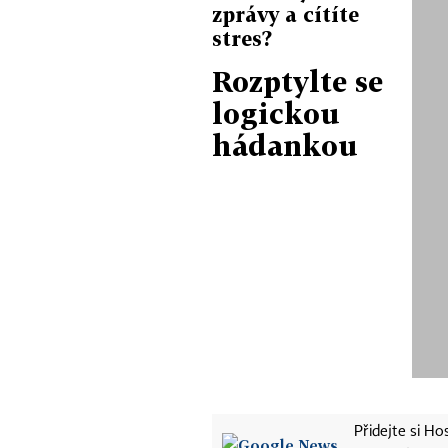
zprávy a cítíte
stres?
Rozptylte se
logickou
hádankou
Přidejte si H