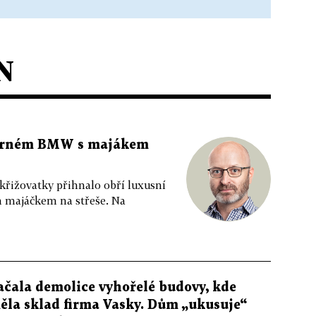
N
 černém BMW s majákem
 křižovatky přihnalo obří luxusní
m majáčkem na střeše. Na
ačala demolice vyhořelé budovy, kde
ěla sklad firma Vasky. Dům „ukusuje“