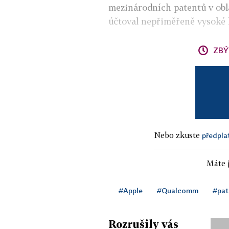
mezinárodních patentů v obl
účtoval nepřiměřeně vysoké l
ZBÝ
Nebo zkuste
předpla
Máte j
#Apple
#Qualcomm
#pat
Rozrušily vás