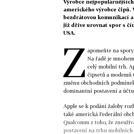
Výrobce nejpopulárnějších 
amerického výrobce čipů. V
bezdrátovou komunikací a
již dříve urovnat spor s č
USA.
Z
apomeňte na spory
Na řadě je mnohem 
celý mobilní trh. 
čipsetů a modemů 
změnu obchodních podmínek 
dominantní postavení a účtuj
Apple se k podání žaloby roz
také americká Federální obc
Qualcomm z toho, že zneužív
postavení na trhu mobilních č