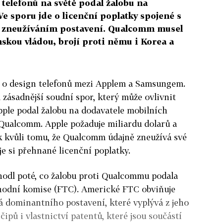
telefonů na světě podal žalobu na
e sporu jde o licenční poplatky spojené s
 zneužíváním postavení. Qualcomm musel
ínskou vládou, brojí proti němu i Korea a
 o design telefonů mezi Applem a Samsungem.
zásadnější soudní spor, který může ovlivnit
Apple podal žalobu na dodavatele mobilních
Qualcomm. Apple požaduje miliardu dolarů a
kvůli tomu, že Qualcomm údajně zneužívá své
e si přehnané licenční poplatky.
hodl poté, co žalobu proti Qualcommu podala
hodní komise (FTC). Americké FTC obviňuje
á dominantního postavení, které vyplývá z jeho
ipů i vlastnictví patentů, které jsou součástí