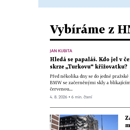
Vybíráme z H
JAN KUBITA
Hledá se papaláš. Kdo jel v
skrze „Turkovu“ křižovatku?
Před několika dny se do jedné pražské
BMW se začerněnými skly a blikající
červenou...
4. 8. 2026 ▪ 6 min. čtení
Z
m