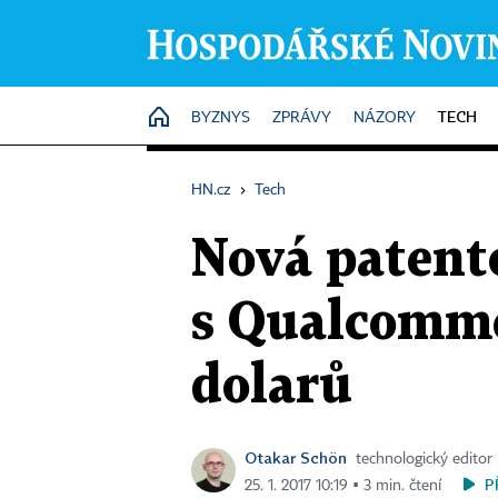
TECH
HOME
BYZNYS
ZPRÁVY
NÁZORY
HN.cz
›
Tech
Nová patento
s Qualcomme
dolarů
Otakar Schön
technologický editor
P
25. 1. 2017 10:19 ▪ 3 min. čtení