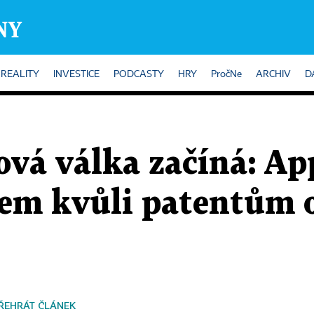
REALITY
INVESTICE
PODCASTY
HRY
PročNe
ARCHIV
D
vá válka začíná: App
m kvůli patentům o
ŘEHRÁT ČLÁNEK