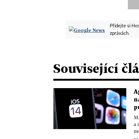
Přidejte si H
zprávách.
Související čl
A
n
p
Mí
a 
mo