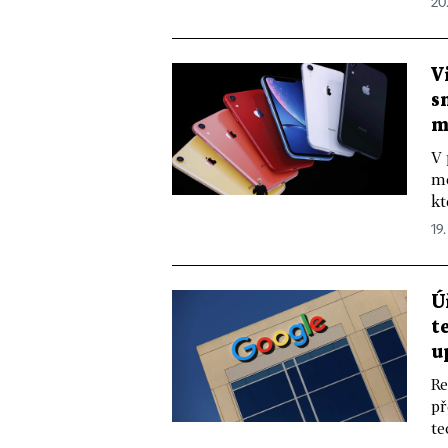
20
V
s
m
V 
mé
kt
19.
Ú
t
u
Re
př
te