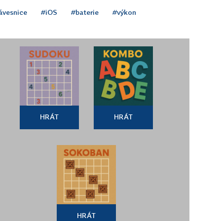
ávesnice
#iOS
#baterie
#výkon
HRÁT
HRÁT
HRÁT