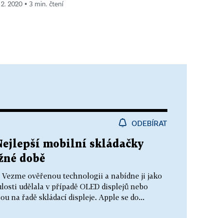
 2. 2020 ▪ 3 min. čtení
ODEBÍRAT
Nejlepší mobilní skládačky
ožné době
k. Vezme ověřenou technologii a nabídne ji jako
losti udělala v případě OLED displejů nebo
ou na řadě skládací displeje. Apple se do...