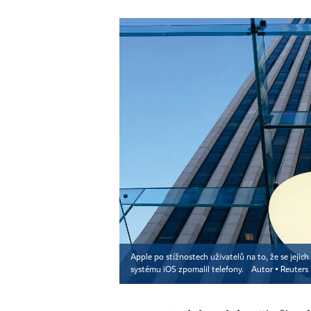
Apple po stížnostech uživatelů na to, že se jejich
systému iOS zpomalil telefony.
Autor ▪
Reuters