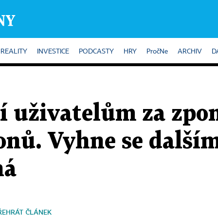
REALITY
INVESTICE
PODCASTY
HRY
PročNe
ARCHIV
D
tí uživatelům za zpo
honů. Vyhne se další
ná
ŘEHRÁT ČLÁNEK