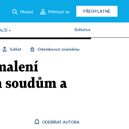
PŘEDPLATNÉ
Hledat
Přihlásit se
BeNative
ALŠÍ
Sdílet
Odemknout známému
malení
m soudům a
ODEBÍRAT AUTORA