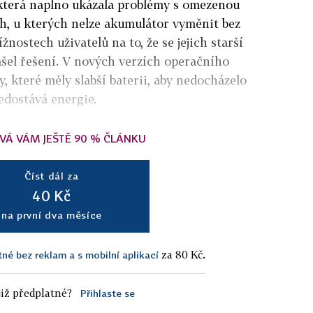
 která naplno ukázala problémy s omezenou
ech, u kterých nelze akumulátor vyměnit bez
žnostech uživatelů na to, že se jejich starší
šel řešení. V nových verzích operačního
, které měly slabší baterii, aby nedocházelo
nedostává energie.
VÁ VÁM JEŠTĚ 90 % ČLÁNKU
Číst dál za
40 Kč
na první dva měsíce
za 80 Kč.
tné bez reklam a s mobilní aplikací
iž předplatné?
Přihlaste se