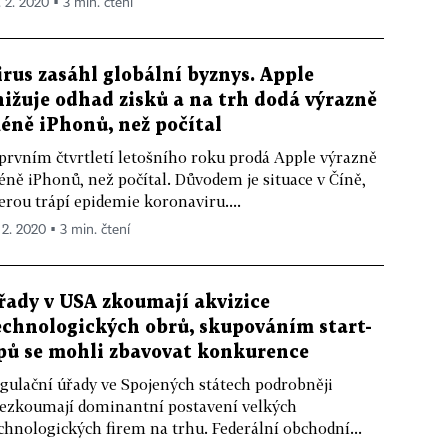
. 2. 2020 ▪ 3 min. čtení
irus zasáhl globální byznys. Apple
nižuje odhad zisků a na trh dodá výrazně
éně iPhonů, než počítal
prvním čtvrtletí letošního roku prodá Apple výrazně
ně iPhonů, než počítal. Důvodem je situace v Číně,
erou trápí epidemie koronaviru....
 2. 2020 ▪ 3 min. čtení
řady v USA zkoumají akvizice
echnologických obrů, skupováním start-
pů se mohli zbavovat konkurence
gulační úřady ve Spojených státech podrobněji
ezkoumají dominantní postavení velkých
chnologických firem na trhu. Federální obchodní...