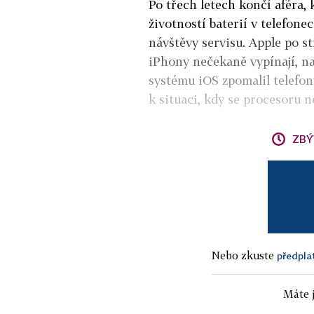
Po třech letech končí aféra,
životností baterií v telefon
návštěvy servisu. Apple po stí
iPhony nečekaně vypínají, na
systému iOS zpomalil telefony
k situaci, kdy se procesoru 
ZBÝ
Nebo zkuste
předpla
Máte j