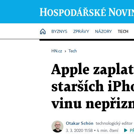
TECH
HOME
BYZNYS
ZPRÁVY
NÁZORY
HN.cz
›
Tech
Apple zapla
starších iP
vinu nepřiz
Otakar Schön
technologický editor
P
3. 3. 2020 11:58 ▪ 4 min. čtení