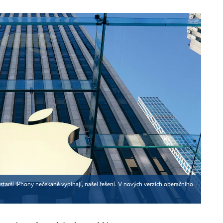
 starší iPhony nečekaně vypínají, našel řešení. V nových verzích operačního