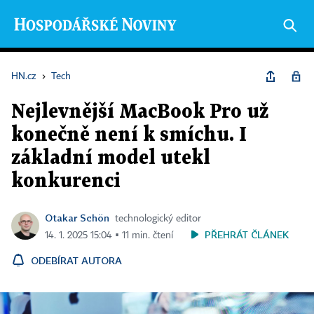
HN.cz
›
Tech
Nejlevnější MacBook Pro už
konečně není k smíchu. I
základní model utekl
konkurenci
Otakar Schön
technologický editor
PŘEHRÁT ČLÁNEK
14. 1. 2025 15:04 ▪ 11 min. čtení
ODEBÍRAT AUTORA