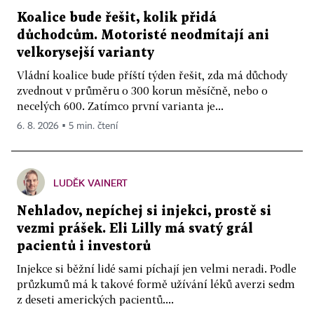
Koalice bude řešit, kolik přidá
důchodcům. Motoristé neodmítají ani
velkorysejší varianty
Vládní koalice bude příští týden řešit, zda má důchody
zvednout v průměru o 300 korun měsíčně, nebo o
necelých 600. Zatímco první varianta je...
6. 8. 2026 ▪ 5 min. čtení
LUDĚK VAINERT
Nehladov, nepíchej si injekci, prostě si
vezmi prášek. Eli Lilly má svatý grál
pacientů i investorů
Injekce si běžní lidé sami píchají jen velmi neradi. Podle
průzkumů má k takové formě užívání léků averzi sedm
z deseti amerických pacientů....