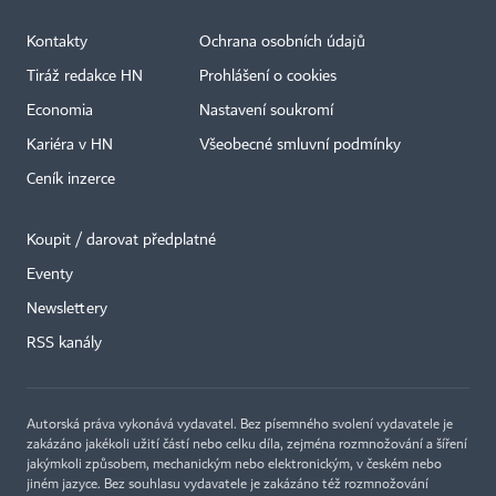
Kontakty
Ochrana osobních údajů
Tiráž redakce HN
Prohlášení o cookies
Economia
Nastavení soukromí
Kariéra v HN
Všeobecné smluvní podmínky
Ceník inzerce
Koupit / darovat předplatné
Eventy
×
Newslettery
RSS kanály
Autorská práva vykonává vydavatel. Bez písemného svolení vydavatele je
zakázáno jakékoli užití částí nebo celku díla, zejména rozmnožování a šíření
jakýmkoli způsobem, mechanickým nebo elektronickým, v českém nebo
jiném jazyce. Bez souhlasu vydavatele je zakázáno též rozmnožování