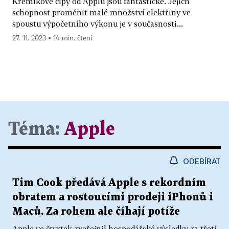
Křemíkové čipy od Applu jsou fantastické. Jejich
schopnost proměnit malé množství elektřiny ve
spoustu výpočetního výkonu je v současnosti...
27. 11. 2023 ▪ 14 min. čtení
Téma:
Apple
ODEBÍRAT
Tim Cook předává Apple s rekordním
obratem a rostoucími prodeji iPhonů i
Maců. Za rohem ale číhají potíže
Apple ve čtvrtek zveřejnil hospodářské výsledky za třetí