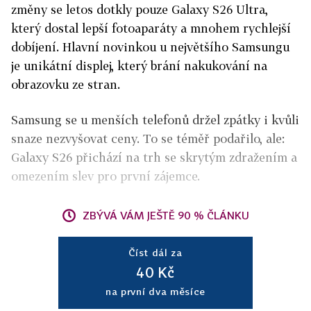
změny se letos dotkly pouze Galaxy S26 Ultra,
který dostal lepší fotoaparáty a mnohem rychlejší
dobíjení. Hlavní novinkou u největšího Samsungu
je unikátní displej, který brání nakukování na
obrazovku ze stran.
Samsung se u menších telefonů držel zpátky i kvůli
snaze nezvyšovat ceny. To se téměř podařilo, ale:
Galaxy S26 přichází na trh se skrytým zdražením a
omezením slev pro první zájemce.
ZBÝVÁ VÁM JEŠTĚ 90 % ČLÁNKU
Číst dál za
40 Kč
na první dva měsíce