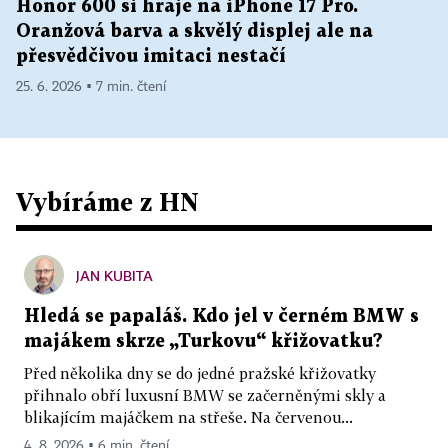
Honor 600 si hraje na iPhone 17 Pro.
Oranžová barva a skvělý displej ale na
přesvědčivou imitaci nestačí
25. 6. 2026 ▪ 7 min. čtení
Vybíráme z HN
JAN KUBITA
Hledá se papaláš. Kdo jel v černém BMW s
majákem skrze „Turkovu“ křižovatku?
Před několika dny se do jedné pražské křižovatky
přihnalo obří luxusní BMW se začerněnými skly a
blikajícím majáčkem na střeše. Na červenou...
4. 8. 2026 ▪ 6 min. čtení