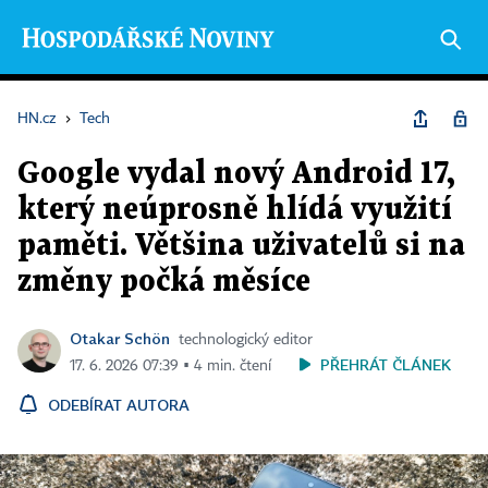
HN.cz
›
Tech
Google vydal nový Android 17,
který neúprosně hlídá využití
paměti. Většina uživatelů si na
změny počká měsíce
Otakar Schön
technologický editor
PŘEHRÁT ČLÁNEK
17. 6. 2026 07:39 ▪ 4 min. čtení
ODEBÍRAT AUTORA