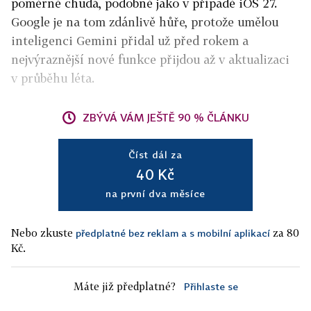
poměrně chudá, podobně jako v případě iOS 27.
Google je na tom zdánlivě hůře, protože umělou
inteligenci Gemini přidal už před rokem a
nejvýraznější nové funkce přijdou až v aktualizaci
v průběhu léta.
ZBÝVÁ VÁM JEŠTĚ 90 % ČLÁNKU
Číst dál za
40 Kč
na první dva měsíce
Nebo zkuste
za 80
předplatné bez reklam a s mobilní aplikací
Kč.
Máte již předplatné?
Přihlaste se