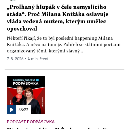
„Prolhaný hlupák v čele nemyslícího
stáda“. Proč Milana Knížáka oslavuje
vláda vedená mužem, kterým umělec
opovrhoval
Někteří říkají, že to byl poslední happening Milana
Knížáka. A něco na tom je. Pohřeb se státními poctami
organizovaný těmi, kterými slavný...
7. 8. 2026 ▪ 4 min. čtení
55:23
PODCAST PODPÁSOVKA