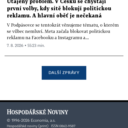
Utajený problém. V Česku se chystají
první volby, kdy sítě blokují politickou
reklamu. A hlavní oběť je nečekaná
V Podpásovce se tentokrát věnujeme tématu, o kterém
se vůbec nemluví. Meta začala blokovat politickou
reklamu na Facebooku a Instagramu a...
7. 8. 2026 ▪ 55:23 min.
DALŠÍ ZPRÁVY
©
1996-2026
Economia, a.s.
Hospodářské noviny (print) ISSN 0862-9587