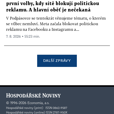
první volby, kdy sítě blokují politickou
reklamu. A hlavní oběť je nečekaná
V Podpásovce se tentokrát věnujeme tématu, o kterém
se vůbec nemluví. Meta začala blokovat politickou
reklamu na Facebooku a Instagramu a...
7. 8. 2026 ▪ 55:23 min.
DALŠÍ ZPRÁVY
©
1996-2026
Economia, a.s.
Hospodářské noviny (print) ISSN 0862-9587
Hospodářské noviny (online) ISSN 2787-950X