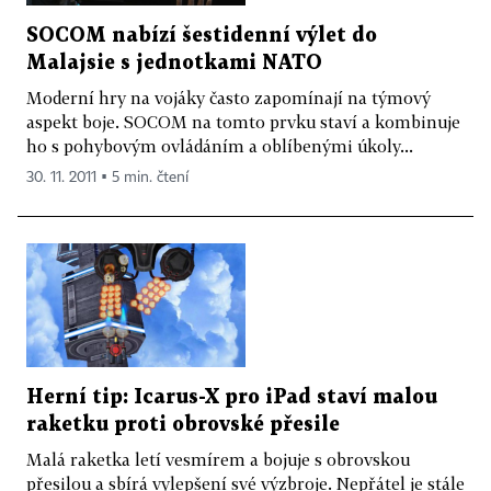
SOCOM nabízí šestidenní výlet do
Malajsie s jednotkami NATO
Moderní hry na vojáky často zapomínají na týmový
aspekt boje. SOCOM na tomto prvku staví a kombinuje
ho s pohybovým ovládáním a oblíbenými úkoly...
30. 11. 2011 ▪ 5 min. čtení
Herní tip: Icarus-X pro iPad staví malou
raketku proti obrovské přesile
Malá raketka letí vesmírem a bojuje s obrovskou
přesilou a sbírá vylepšení své výzbroje. Nepřátel je stále