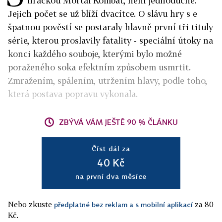
hračkou Mortal Kombat, není jednoduché.
Jejich počet se už blíží dvacítce. O slávu hry s e
špatnou pověstí se postaraly hlavně první tři tituly
série, kterou proslavily fatality - speciální útoky na
konci každého souboje, kterými bylo možné
poraženého soka efektním způsobem usmrtit.
Zmražením, spálením, utržením hlavy, podle toho,
která postava popravu vykonala.
ZBÝVÁ VÁM JEŠTĚ 90 % ČLÁNKU
Číst dál za
40 Kč
na první dva měsíce
Nebo zkuste
za 80
předplatné bez reklam a s mobilní aplikací
Kč.