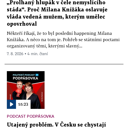
„Prolhaný hlupák v čele nemyslícího
stáda“. Proč Milana Knížáka oslavuje
vláda vedená mužem, kterým umělec
opovrhoval
Někteří říkají, že to byl poslední happening Milana
Knížáka. A něco na tom je. Pohřeb se státními poctami
organizovaný těmi, kterými slavný...
7. 8. 2026 ▪ 4 min. čtení
55:23
PODCAST PODPÁSOVKA
Utajený problém. V Česku se chystají