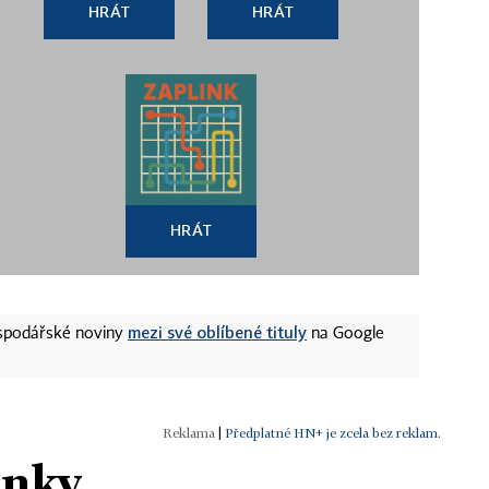
HRÁT
HRÁT
HRÁT
mezi své oblíbené tituly
ospodářské noviny
na Google
|
Předplatné HN+ je zcela bez reklam.
ánky