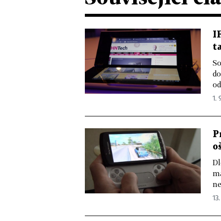
I
t
So
do
od
1. 
P
o
Dl
má
ne
13.