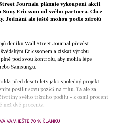
Street Journalu plánuje vykoupení akcií
ů Sony Ericsson od svého partnera. Chce
y. Jednání ale ještě mohou podle zdrojů
ojů deníku Wall Street Journal převést
 švédským Ericssonem a získat výrobu
 plně pod svou kontrolu, aby mohla lépe
nebo Samsungu.
ikla před deseti lety jako společný projekt
ením posílit sovu pozici na trhu. Ta ale za
i čtvrtiny svého tržního podílu – z osmi procent
ě než dvě procenta.
VÁ VÁM JEŠTĚ 70 % ČLÁNKU