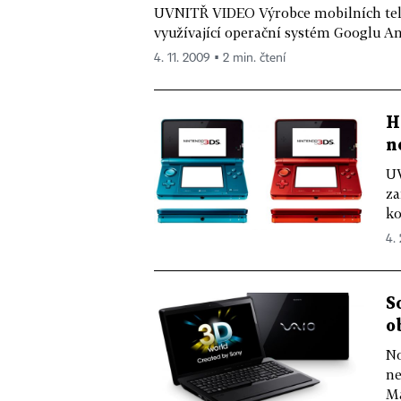
UVNITŘ VIDEO Výrobce mobilních telef
využívající operační systém Googlu An
4. 11. 2009 ▪ 2 min. čtení
H
n
UV
za
ko
4. 
S
o
No
ne
Má