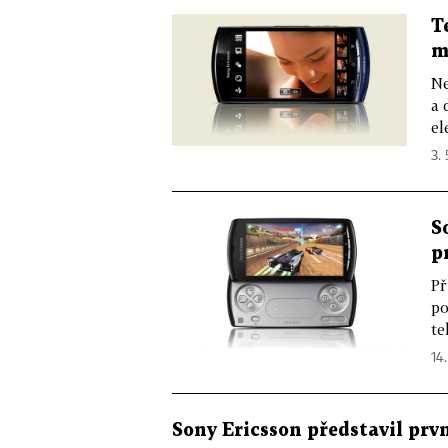
T
m
Ne
a 
el
3. 
S
p
Př
po
te
14.
Sony Ericsson představil prv