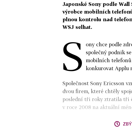
Japonské Sony podle Wall 
výrobce mobilních telefon
plnou kontrolu nad telefon
WSJ selhat.
S
ony chce podle zdr
společný podnik se
mobilních telefonů
konkurovat Applu 
Společnost Sony Ericsson vzn
dvou firem, které chtěly spoj
poslední tři roky ztratila tř
v roce 2008 na aktuální mén
ZBÝ