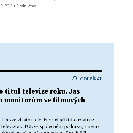
 3. 2011 ▪ 5 min. čtení
ODEBÍRAT
o titul televize roku. Jas
m monitorům ve filmových
 trh své vlastní televize. Od příštího roku už
 televizory TCL ve společném podniku, v němž
 důvod, proč by při pohledu na Bravii 9 II...