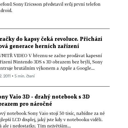
onů Sony Ericsson představil svůj první telefon
droid.
račky do kapsy čeká revoluce. Přichází
ová generace herních zařízení
NITŘ VIDEO V březnu se začne prodávat kapesní
řízení Nintendo 3DS s 3D obrazem bez brýlí, Sony
ntruje brutálním výkonem a Apple a Google...
2. 2011 ▪ 5 min. čtení
ony Vaio 3D - drahý notebook s 3D
brazem pro náročné
vý notebook Sony Vaio stojí 50 tisíc, nabídne za ně
jlepší LCD displej, jaký jste kdy v notebooku viděli.
 ale i nedostatky. Tím největším...