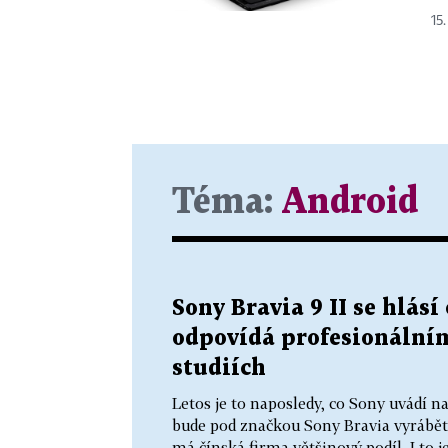
15.
Téma:
Android
Sony Bravia 9 II se hlásí 
odpovídá profesionální
studiích
Letos je to naposledy, co Sony uvádí na
bude pod značkou Sony Bravia vyrábět
má čínská firma většinový podíl. I to je