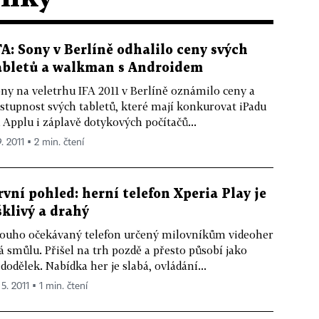
FA: Sony v Berlíně odhalilo ceny svých
abletů a walkman s Androidem
ny na veletrhu IFA 2011 v Berlíně oznámilo ceny a
stupnost svých tabletů, které mají konkurovat iPadu
 Applu i záplavě dotykových počítačů...
9. 2011 ▪ 2 min. čtení
rvní pohled: herní telefon Xperia Play je
šklivý a drahý
ouho očekávaný telefon určený milovníkům videoher
 smůlu. Přišel na trh pozdě a přesto působí jako
dodělek. Nabídka her je slabá, ovládání...
 5. 2011 ▪ 1 min. čtení