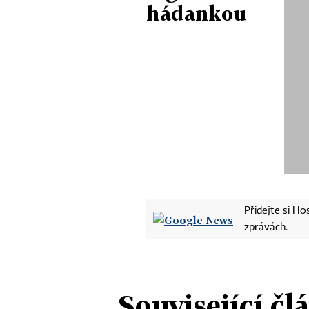
hádankou
Přidejte si H
zprávách.
Související čl