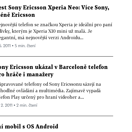
est Sony Ericsson Xperia Neo: Více Sony,
éně Ericsson
jnovější telefon se značkou Xperia je ideální pro paní
dívky, kterým je Xperia X10 mini už malá. Je
egantní, má nejnovější verzi Androidu...
5. 2011 ▪ 5 min. čtení
ony Ericsson ukázal v Barceloně telefon
ro hráče i manažery
ipravované telefony od Sony Ericssonu sázejí na
hodlné ovládání a multimédia. Zajímavě vypadá
lefon Play určený pro hraní videoher a...
 2. 2011 ▪ 2 min. čtení
ní mobil s OS Android