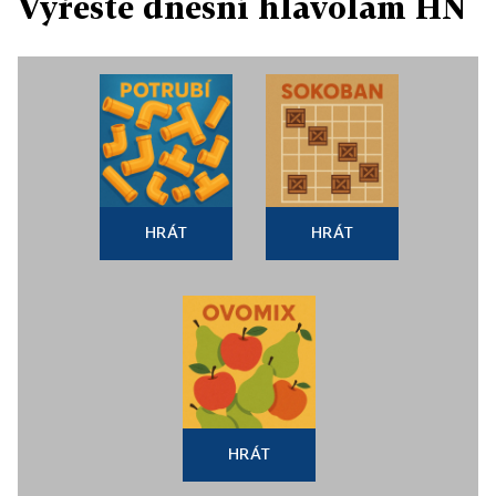
Vyřešte dnešní hlavolam HN
HRÁT
HRÁT
HRÁT