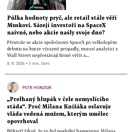
Půlka hodnoty pryč, ale retail stále věří
Muskovi. Sázejí investoři na SpaceX
naivně, nebo akcie našly svoje dno?
Přestože se akcie společnosti SpaceX po velkolepém
debutu na burze výrazně propadly, mnozí analytici z
Wall Street nepřestávají firmě věřit a...
8. 8. 2026 ▪ 5 min. čtení
PETR HONZEJK
„Prolhaný hlupák v čele nemyslícího
stáda“. Proč Milana Knížáka oslavuje
vláda vedená mužem, kterým umělec
opovrhoval
Někteří říkají, že to byl poslední happening Milana