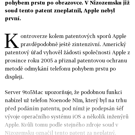
pohybem prstu po obrazovce. V Nizozemsku již
soud tento patent zneplatnil, Apple nebyl
první.
K
ontroverze kolem patentových sporů Apple
pravděpodobně ještě zintenzivní. Americký
patentový úřad vyhověl žádosti společnosti Apple z
prosince roku 2005 a přiznal patentovou ochranu
metodě odmykání telefonu pohybem prstu po
displeji.
Server 9to5Mac upozorňuje, že podobnou funkci
nabízel už telefon Noenode N1m, který byl na trhu
před podáním patentu, pod nímž je podepsán šéf
vývoje operačního systému iOS a několik inženýrů
Apple. Kvůli tomu podle stejného zdroje soud v
Nizozemsku označil tento patent za neplatný.