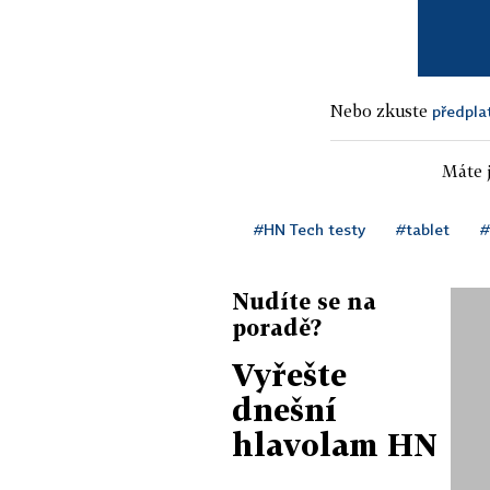
Nebo zkuste
předpla
Máte j
#HN Tech testy
#tablet
#
Nudíte se na
poradě?
Vyřešte
dnešní
hlavolam HN