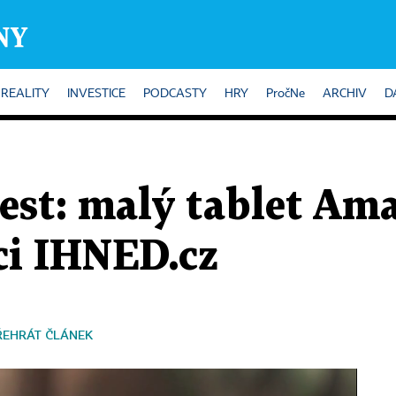
REALITY
INVESTICE
PODCASTY
HRY
PročNe
ARCHIV
D
test: malý tablet Am
ci IHNED.cz
ŘEHRÁT ČLÁNEK