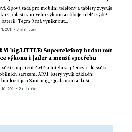
vá čipová sada pro mobilní telefony a tablety zvyšuje
ťku v oblasti surového výkonu a slibuje i delší výdrž
 baterii. Tegra 3 má vyniknout...
 11. 2011 ▪ 3 min. čtení
RM big.LITTLE: Supertelefony budou mít
íce výkonu i jader a menší spotřebu
ívější soupeření AMD a Intelu se přeneslo do světa
bilních zařízení. ARM, který vyvíjí základní
chnologii pro Samsung, Qualcomm a další...
 10. 2011 ▪ 2 min. čtení