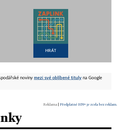
HRÁT
mezi své oblíbené tituly
ospodářské noviny
na Google
|
Předplatné HN+ je zcela bez reklam.
ánky