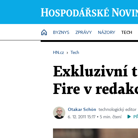
TECH
HOME
BYZNYS
ZPRÁVY
NÁZORY
HN.cz
›
Tech
Exkluzivní 
Fire v redak
Otakar Schön
technologický editor
P
6. 12. 2011 15:17 ▪ 5 min. čtení