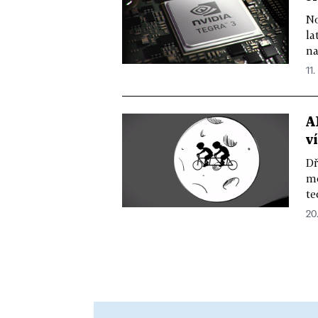
No
la
na
11.
A
v
Dř
mo
te
20.