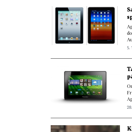
S
s
Ap
do
Au
5. 
T
p
On
Fr
Ap
28.
K