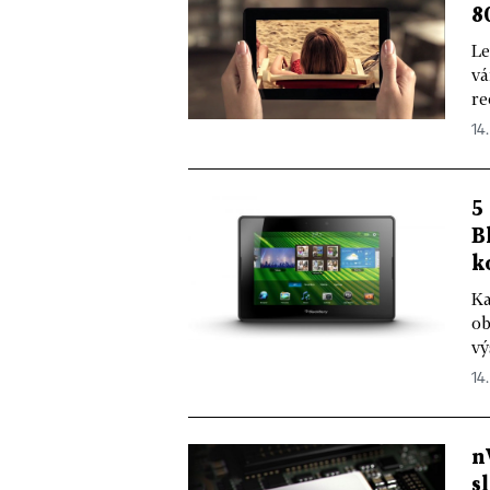
8
Le
vá
re
14.
5
B
k
Ka
ob
vý
14.
n
s