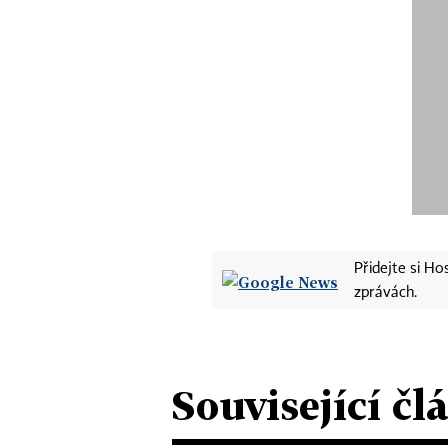
Přidejte si H
zprávách.
Související čl