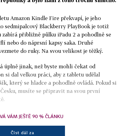
republiky a bylo nám z toho trochu smutno.
bletu Amazon Kindle Fire překvapí, je jeho
ako sedmipalcový Blackberry PlayBook je totiž
 zabírá přibližně půlku iPadu 2 a pohodlně se
iflí nebo do náprsní kapsy saka. Druhé
vezmete do ruky. Na svou velikost je těžký.
á úplně jinak, než byste mohli čekat od
si dal velkou práci, aby z tabletu udělal
ík, který se hladce a pohodlně ovládá. Pokud si
 Česku, musíte se připravit na svou první
ě.
VÁ VÁM JEŠTĚ 90 % ČLÁNKU
Číst dál za