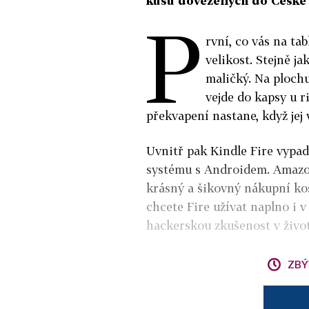
kusů dovezených do České 
P
rvní, co vás na ta
velikost. Stejně j
maličký. Na plochu
vejde do kapsy u r
překvapení nastane, když jej 
Uvnitř pak Kindle Fire vypad
systému s Androidem. Amazon 
krásný a šikovný nákupní koš
chcete Fire užívat naplno i v
hackerskou zkušenost v život
ZBÝ