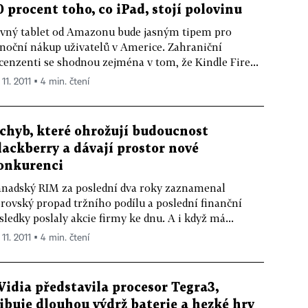
0 procent toho, co iPad, stojí polovinu
vný tablet od Amazonu bude jasným tipem pro
noční nákup uživatelů v Americe. Zahraniční
cenzenti se shodnou zejména v tom, že Kindle Fire...
 11. 2011 ▪ 4 min. čtení
 chyb, které ohrožují budoucnost
lackberry a dávají prostor nové
onkurenci
nadský RIM za poslední dva roky zaznamenal
rovský propad tržního podílu a poslední finanční
sledky poslaly akcie firmy ke dnu. A i když má...
 11. 2011 ▪ 4 min. čtení
Vidia představila procesor Tegra3,
libuje dlouhou výdrž baterie a hezké hry