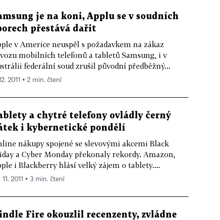
amsung je na koni, Applu se v soudních
porech přestává dařit
ple v Americe neuspěl s požadavkem na zákaz
vozu mobilních telefonů a tabletů Samsung, i v
strálii federální soud zrušil původní předběžný...
12. 2011 ▪ 2 min. čtení
ablety a chytré telefony ovládly černý
átek i kybernetické pondělí
line nákupy spojené se slevovými akcemi Black
iday a Cyber Monday překonaly rekordy. Amazon,
ple i Blackberry hlásí velký zájem o tablety....
 11. 2011 ▪ 3 min. čtení
indle Fire okouzlil recenzenty, zvládne