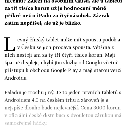
ničemu? Záleží na osobním vkusu, ale u tabletu
za tři tisíce korun už je hodnocení méně
příkré než u iPadu za čtyřnásobek. Zázrak
zatím nepřišel, ale už je blízko.
L
evný čínský tablet může mít spoustu podob a
v Česku se jich prodává spousta. Většina z
nich nestojí ani za ty tři čtyři tisíce korun. Mají
špatné displeje, chybí jim služby od Googlu včetně
přístupu k obchodu Google Play a mají starou verzi
Androidu.
Paladin je trochu jiný. Je to jeden prvních tabletů s
Androidem 4.0 na českém trhu a zároveň je a
nejspíše dlouho bude nejlevnější. Cena 3000 korun
v oficiální české distribuci s dvouletou zárukou má
samozřejmě háčky.