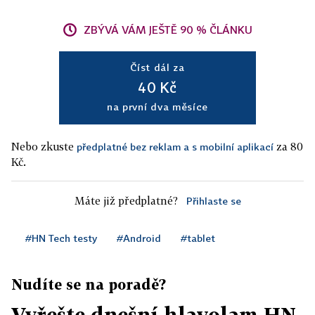
ZBÝVÁ VÁM JEŠTĚ 90 % ČLÁNKU
Číst dál za
40 Kč
na první dva měsíce
Nebo zkuste
za 80
předplatné bez reklam a s mobilní aplikací
Kč.
Máte již předplatné?
Přihlaste se
#HN Tech testy
#Android
#tablet
Nudíte se na poradě?
Vyřešte dnešní hlavolam HN