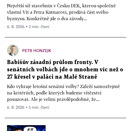
Největší síť stavebnin v Česku DEK, kterou společně
vlastní Vít a Petra Kutnarovi, prodává část svého
byznysu. Konkrétně jde o dva závody...
6. 8. 2026 ▪ 3 min. čtení
PETR HONZEJK
Babišův zásadní průlom fronty. V
senátních volbách jde o mnohem víc než o
27 křesel v paláci na Malé Straně
Kdo vyhraje letošní senátní volby? Záleží samozřejmě
na kritériích, podle kterých budeme vítězství
posuzovat. Ale je velmi pravděpodobné, že...
6. 8. 2026 ▪ 5 min. čtení