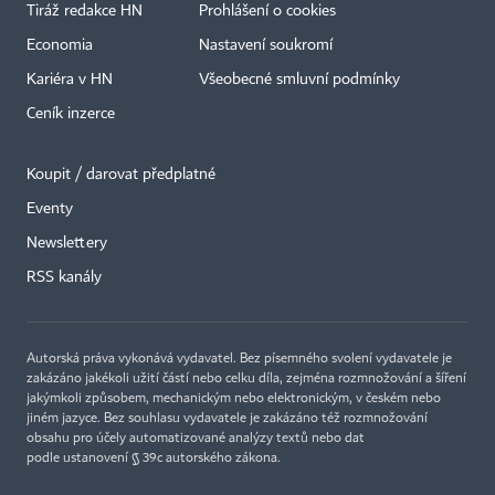
Tiráž redakce HN
Prohlášení o cookies
Economia
Nastavení soukromí
Kariéra v HN
Všeobecné smluvní podmínky
Ceník inzerce
Koupit / darovat předplatné
Eventy
×
Newslettery
RSS kanály
Autorská práva vykonává vydavatel. Bez písemného svolení vydavatele je
zakázáno jakékoli užití částí nebo celku díla, zejména rozmnožování a šíření
jakýmkoli způsobem, mechanickým nebo elektronickým, v českém nebo
jiném jazyce. Bez souhlasu vydavatele je zakázáno též rozmnožování
obsahu pro účely automatizované analýzy textů nebo dat
podle ustanovení § 39c autorského zákona.