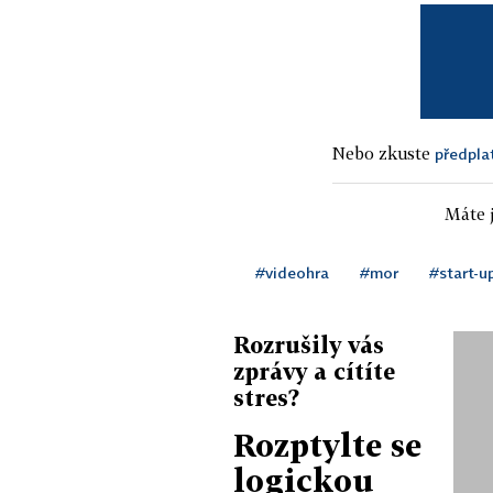
Nebo zkuste
předpla
Máte j
#videohra
#mor
#start-u
Rozrušily vás
zprávy a cítíte
stres?
Rozptylte se
logickou