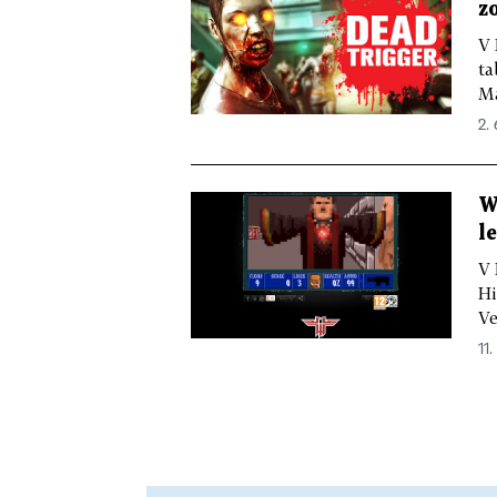
z
V 
ta
Ma
2. 
W
l
V 
Hi
Ve
11.