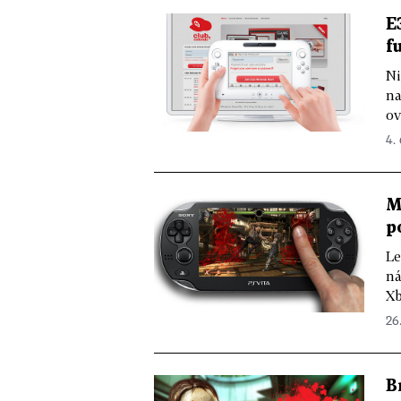
E
f
Ni
na
ov
4. 
M
p
Le
ná
Xb
26.
B