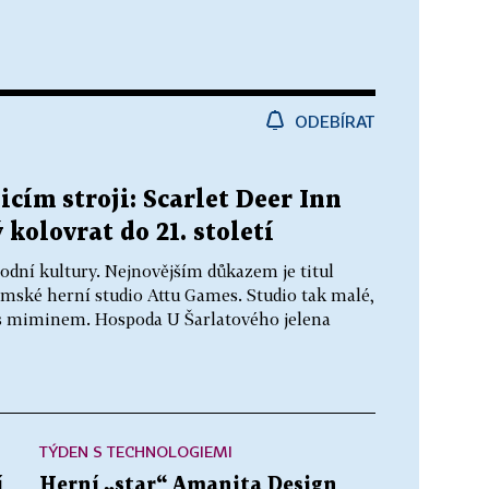
ODEBÍRAT
icím stroji: Scarlet Deer Inn
 kolovrat do 21. století
dní kultury. Nejnovějším důkazem je titul
jemské herní studio Attu Games. Studio tak malé,
i s miminem. Hospoda U Šarlatového jelena
TÝDEN S TECHNOLOGIEMI
í
Herní „star“ Amanita Design