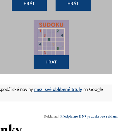
HRÁT
HRÁT
HRÁT
mezi své oblíbené tituly
ospodářské noviny
na Google
|
Předplatné HN+ je zcela bez reklam.
ánky