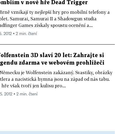
ombiím v nové hře Dead Trigger
Brně vznikají ty nejlepší hry pro mobilní telefony a
blet. Samurai, Samurai II a Shadowgun studia
dfinger Games získaly spoustu ocenění a...
6. 2012 ▪ 2 min. čtení
olfenstein 3D slaví 20 let: Zahrajte si
egendu zdarma ve webovém prohlížeči
Německu je Wolfenstein zakázaný. Svastiky, obrázky
tlera a nacistická hymna jsou na západ od nás tabu.
 hře však tvoří jen kulisu pro...
 5. 2012 ▪ 2 min. čtení