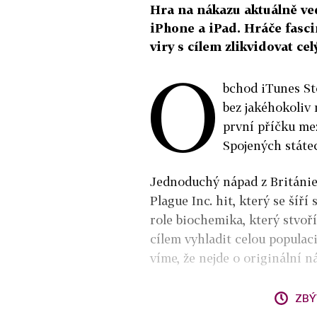
Hra na nákazu aktuálně ve
iPhone a iPad. Hráče fasci
viry s cílem zlikvidovat cel
O
bchod iTunes St
bez jakéhokoliv
první příčku me
Spojených státe
Jednoduchý nápad z Británie
Plague Inc. hit, který se šíří
role biochemika, který stvoří
cílem vyhladit celou populaci
víme, že nejde o originální n
ZBÝ