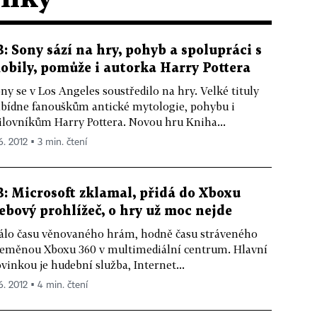
3: Sony sází na hry, pohyb a spolupráci s
obily, pomůže i autorka Harry Pottera
ny se v Los Angeles soustředilo na hry. Velké tituly
bídne fanouškům antické mytologie, pohybu i
lovníkům Harry Pottera. Novou hru Kniha...
6. 2012 ▪ 3 min. čtení
3: Microsoft zklamal, přidá do Xboxu
ebový prohlížeč, o hry už moc nejde
lo času věnovaného hrám, hodně času stráveného
eměnou Xboxu 360 v multimediální centrum. Hlavní
vinkou je hudební služba, Internet...
6. 2012 ▪ 4 min. čtení