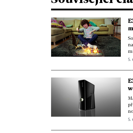
E
m
So
na
mi
5. 
E
w
Má
př
no
5. 