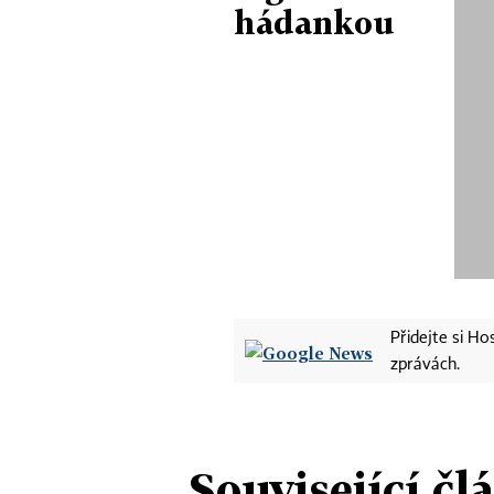
hádankou
Přidejte si H
zprávách.
Související čl