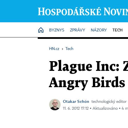
TECH
HOME
BYZNYS
ZPRÁVY
NÁZORY
HN.cz
›
Tech
Plague Inc: 
Angry Birds 
Otakar Schön
technologický editor
11. 6. 2012 17:12 ▪ Aktualizováno ▪ 4 m