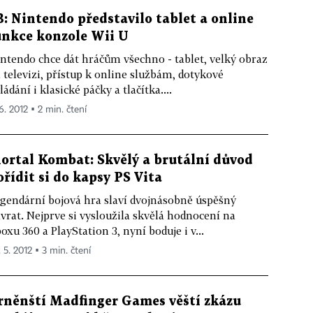
3: Nintendo představilo tablet a online
unkce konzole Wii U
ntendo chce dát hráčům všechno - tablet, velký obraz
 televizi, přístup k online službám, dotykové
ládání i klasické páčky a tlačítka....
6. 2012 ▪ 2 min. čtení
ortal Kombat: Skvělý a brutální důvod
ořídit si do kapsy PS Vita
gendární bojová hra slaví dvojnásobně úspěšný
vrat. Nejprve si vysloužila skvělá hodnocení na
oxu 360 a PlayStation 3, nyní boduje i v...
 5. 2012 ▪ 3 min. čtení
rněnští Madfinger Games věští zkázu