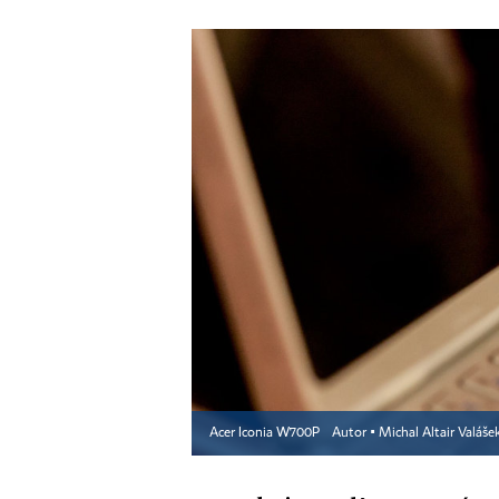
Acer Iconia W700P
Autor ▪
Michal Altair Valáše