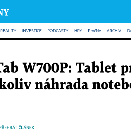
REALITY
INVESTICE
PODCASTY
HRY
PročNe
ARCHIV
D
Tab W700P: Tablet pr
ikoliv náhrada note
PŘEHRÁT ČLÁNEK