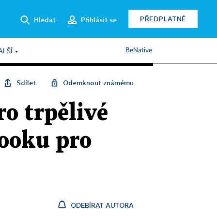
PŘEDPLATNÉ
Hledat
Přihlásit se
BeNative
ALŠÍ
Sdílet
Odemknout známému
o trpělivé
booku pro
ODEBÍRAT AUTORA