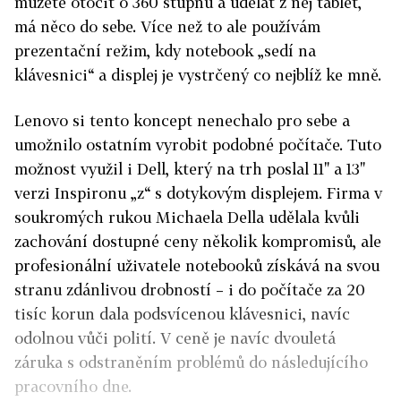
můžete otočit o 360 stupňů a udělat z něj tablet,
má něco do sebe. Více než to ale používám
prezentační režim, kdy notebook „sedí na
klávesnici“ a displej je vystrčený co nejblíž ke mně.
Lenovo si tento koncept nenechalo pro sebe a
umožnilo ostatním vyrobit podobné počítače. Tuto
možnost využil i Dell, který na trh poslal 11" a 13"
verzi Inspironu „z“ s dotykovým displejem. Firma v
soukromých rukou Michaela Della
udělala
kvůli
zachování dostupné ceny několik kompromisů, ale
profesionální uživatele notebooků získává na svou
stranu zdánlivou drobností – i do počítače za 20
tisíc korun dala podsvícenou klávesnici, navíc
odolnou vůči polití. V ceně je navíc dvouletá
záruka s odstraněním problémů do následujícího
pracovního dne.