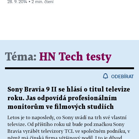
28. 9. 2014 ▪ 2 min. čtení
Téma:
HN Tech testy
ODEBÍRAT
Sony Bravia 9 II se hlásí o titul televize
roku. Jas odpovídá profesionálním
monitorům ve filmových studiích
Letos je to naposledy, co Sony uvádí na trh své vlastní
televize. Od příštího roku už bude pod značkou Sony
Bravia vyrábět televizory TCL ve společném podniku, v
němž má čínská firma většinový podíl. I to je důvod,