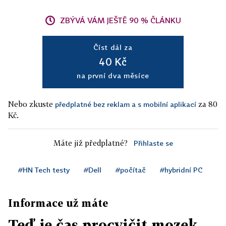
ZBÝVÁ VÁM JEŠTĚ 90 % ČLÁNKU
Číst dál za
40 Kč
na první dva měsíce
Nebo zkuste
za 80
předplatné bez reklam a s mobilní aplikací
Kč.
Máte již předplatné?
Přihlaste se
#HN Tech testy
#Dell
#počítač
#hybridní PC
Informace už máte
Teď je čas procvičit mozek