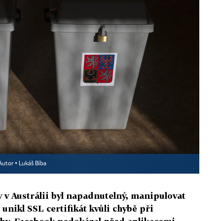
Autor ▪
Lukáš Bíba
 v Austrálii byl napadnutelný, manipulovat
 unikl SSL certifikát kvůli chybě při