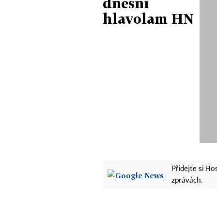
dnešní
hlavolam HN
Přidejte si H
zprávách.