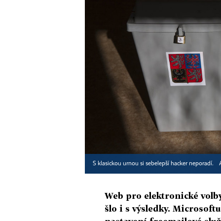
S klasickou urnou si sebelepší hacker neporadí.
Web pro elektronické volby
šlo i s výsledky. Microsoftu