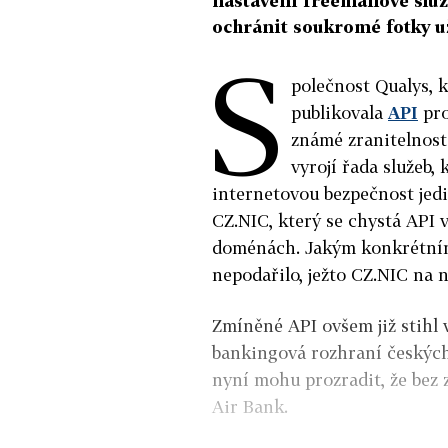
nastavení freemailové slu
ochránit soukromé fotky už
S
polečnost Qualys, 
publikovala
API
pro
známé zranitelnosti
vyrojí řada služeb, 
internetovou bezpečnost jedi
CZ.NIC, který se chystá API 
doménách. Jakým konkrétním
nepodařilo, ježto CZ.NIC na 
Zmíněné API ovšem již stihl 
bankingová rozhraní českýc
nyní mohu prozradit, že bez 
Air Bank.