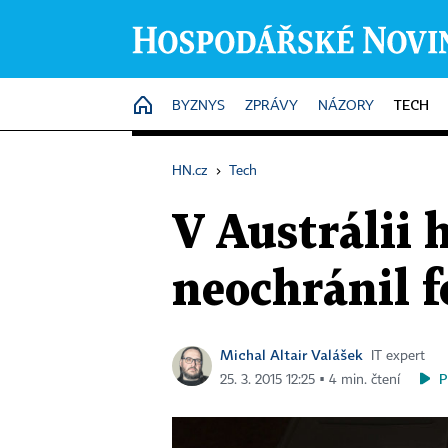
TECH
HOME
BYZNYS
ZPRÁVY
NÁZORY
HN.cz
›
Tech
V Austrálii 
neochránil f
Michal Altair Valášek
IT expert
P
25. 3. 2015 12:25 ▪ 4 min. čtení