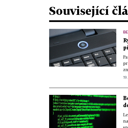
Související čl
B
R
p
Pa
pr
zn
19.
B
d
Le
na
sp