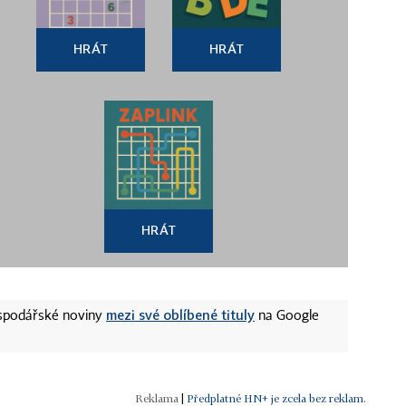
HRÁT
HRÁT
HRÁT
mezi své oblíbené tituly
ospodářské noviny
na Google
|
Předplatné HN+ je zcela bez reklam.