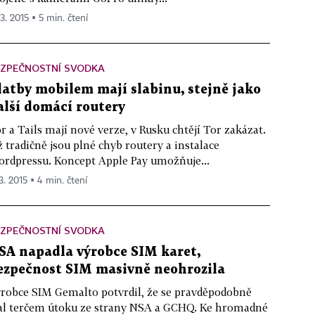
 3. 2015 ▪ 5 min. čtení
EZPEČNOSTNÍ SVODKA
latby mobilem mají slabinu, stejně jako
alší domácí routery
r a Tails mají nové verze, v Rusku chtějí Tor zakázat.
ž tradičně jsou plné chyb routery a instalace
rdpressu. Koncept Apple Pay umožňuje...
3. 2015 ▪ 4 min. čtení
EZPEČNOSTNÍ SVODKA
SA napadla výrobce SIM karet,
ezpečnost SIM masivně neohrozila
robce SIM Gemalto potvrdil, že se pravděpodobně
al terčem útoku ze strany NSA a GCHQ. Ke hromadné