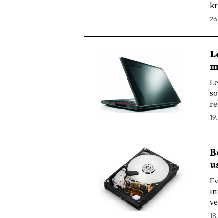
kr
26.
L
m
Le
so
re
19.
B
u
Ev
in
ve
18.