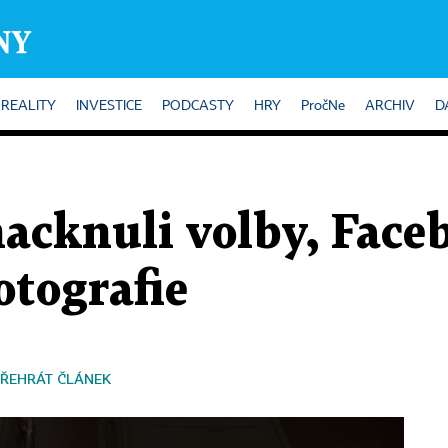
REALITY
INVESTICE
PODCASTY
HRY
PročNe
ARCHIV
D
hacknuli volby, Face
otografie
ŘEHRÁT ČLÁNEK