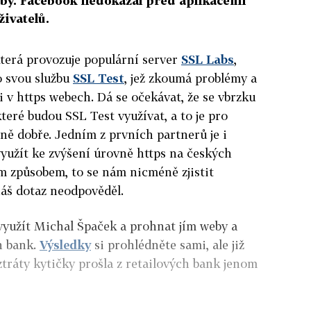
žby. Facebook nedokázal před aplikacemi
ivatelů.
která provozuje populární server
SSL Labs
,
 svou službu
SSL Test
, jež zkoumá problémy a
 v https webech. Dá se očekávat, že se vbrzku
které budou SSL Test využívat, a to je pro
ně dobře. Jedním z prvních partnerů je i
využít ke zvýšení úrovně https na českých
 způsobem, to se nám nicméně zjistit
náš dotaz neodpověděl.
využít Michal Špaček a prohnat jím weby a
h bank.
Výsledky
si prohlédněte sami, ale již
ztráty kytičky prošla z retailových bank jenom