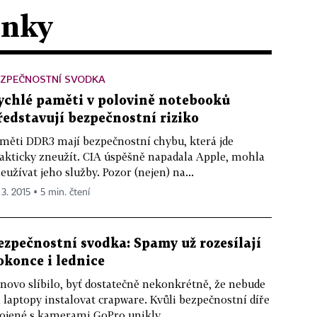
ánky
EZPEČNOSTNÍ SVODKA
ychlé paměti v polovině notebooků
ředstavují bezpečnostní riziko
měti DDR3 mají bezpečnostní chybu, která jde
akticky zneužít. CIA úspěšně napadala Apple, mohla
eužívat jeho služby. Pozor (nejen) na...
 3. 2015 ▪ 5 min. čtení
ezpečnostní svodka: Spamy už rozesílají
okonce i lednice
novo slíbilo, byť dostatečně nekonkrétně, že nebude
 laptopy instalovat crapware. Kvůli bezpečnostní díře
ojené s kamerami GoPro unikly...