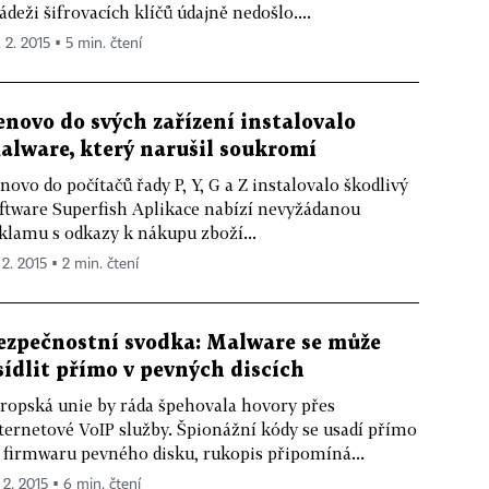
ádeži šifrovacích klíčů údajně nedošlo....
 2. 2015 ▪ 5 min. čtení
enovo do svých zařízení instalovalo
alware, který narušil soukromí
novo do počítačů řady P, Y, G a Z instalovalo škodlivý
ftware Superfish Aplikace nabízí nevyžádanou
klamu s odkazy k nákupu zboží...
 2. 2015 ▪ 2 min. čtení
ezpečnostní svodka: Malware se může
sídlit přímo v pevných discích
ropská unie by ráda špehovala hovory přes
ternetové VoIP služby. Špionážní kódy se usadí přímo
 firmwaru pevného disku, rukopis připomíná...
 2. 2015 ▪ 6 min. čtení