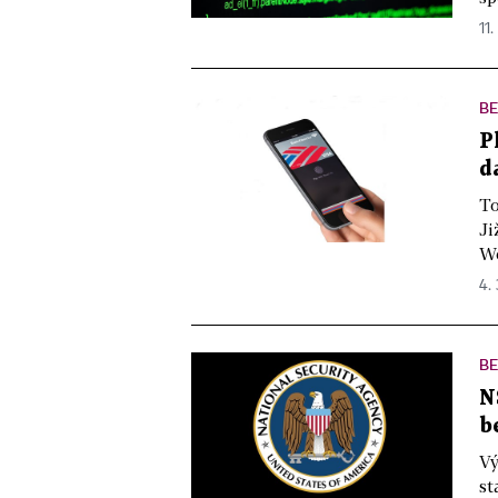
11.
B
P
d
To
Ji
Wo
4. 
B
N
b
Vý
st