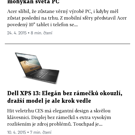
mohykán světa PC
Acer slíbil, že zůstane věrný výrobě PC, i kdyby měl
zůstat poslední na trhu. Z mobilní sféry představil Acer
povedený 10" tablet i telefon se...
24. 4. 2015 ▪ 8 min. čtení
Dell XPS 13: Elegán bez rámečků okouzlí,
dražší model je ale krok vedle
Hit veletrhu CES má elegantní design a skvělou
klávesnici. Displej bez rámečků s extra vysokým
rozlišením je zdroj problémů. Touchpad je...
10. 4. 2015 ▪ 7 min. čtení