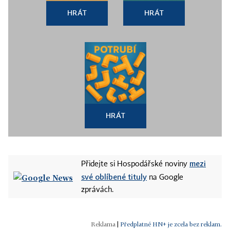
HRÁT
HRÁT
HRÁT
mezi
Přidejte si Hospodářské noviny
své oblíbené tituly
na Google
zprávách.
|
Předplatné HN+ je zcela bez reklam.