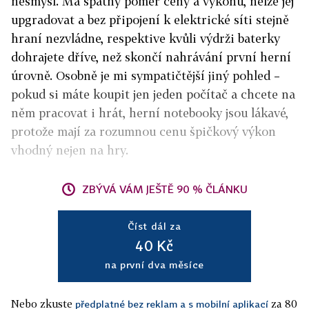
nesmysl. Má špatný poměr ceny a výkonu, nelze jej
upgradovat a bez připojení k elektrické síti stejně
hraní nezvládne, respektive kvůli výdrži baterky
dohrajete dříve, než skončí nahrávání první herní
úrovně. Osobně je mi sympatičtější jiný pohled –
pokud si máte koupit jen jeden počítač a chcete na
něm pracovat i hrát, herní notebooky jsou lákavé,
protože mají za rozumnou cenu špičkový výkon
vhodný nejen na hry.
ZBÝVÁ VÁM JEŠTĚ 90 % ČLÁNKU
Číst dál za
40 Kč
na první dva měsíce
Nebo zkuste
za 80
předplatné bez reklam a s mobilní aplikací