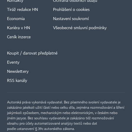
Kontakty
Ochrana osobních údajů
Tiráž redakce HN
Prohlášení o cookies
Economia
Nastavení soukromí
Kariéra v HN
Všeobecné smluvní podmínky
Ceník inzerce
Koupit / darovat předplatné
Eventy
×
Newslettery
RSS kanály
Autorská práva vykonává vydavatel. Bez písemného svolení vydavatele je
zakázáno jakékoli užití částí nebo celku díla, zejména rozmnožování a šíření
jakýmkoli způsobem, mechanickým nebo elektronickým, v českém nebo
jiném jazyce. Bez souhlasu vydavatele je zakázáno též rozmnožování
obsahu pro účely automatizované analýzy textů nebo dat
podle ustanovení § 39c autorského zákona.