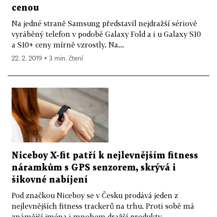
cenou
Na jedné straně Samsung představil nejdražší sériově
vyráběný telefon v podobě Galaxy Fold a i u Galaxy S10
a S10+ ceny mírně vzrostly. Na...
22. 2. 2019 ▪ 3 min. čtení
Niceboy X-fit patří k nejlevnějším fitness
náramkům s GPS senzorem, skrývá i
šikovné nabíjení
Pod značkou Niceboy se v Česku prodává jeden z
nejlevnějších fitness trackerů na trhu. Proti sobě má
známější jména i mnohem dražší produkty....