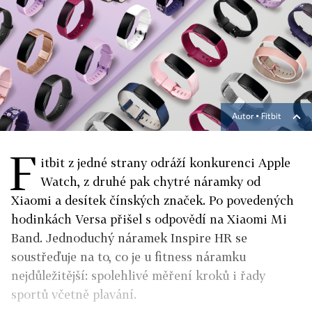
Autor ▪
Fitbit
F
itbit z jedné strany odráží konkurenci Apple
Watch, z druhé pak chytré náramky od
Xiaomi a desítek čínských značek. Po povedených
hodinkách Versa přišel s odpovědí na Xiaomi Mi
Band. Jednoduchý náramek Inspire HR se
soustřeďuje na to, co je u fitness náramku
nejdůležitější: spolehlivé měření kroků i řady
sportů včetně plavání.