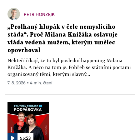
PETR HONZEJK
„Prolhaný hlupák v čele nemyslícího
stáda“. Proč Milana Knížáka oslavuje
vláda vedená mužem, kterým umělec
opovrhoval
Někteří říkají, že to byl poslední happening Milana
Knížáka. A něco na tom je. Pohřeb se státními poctami
organizovaný těmi, kterými slavný...
7. 8. 2026 ▪ 4 min. čtení
55:23