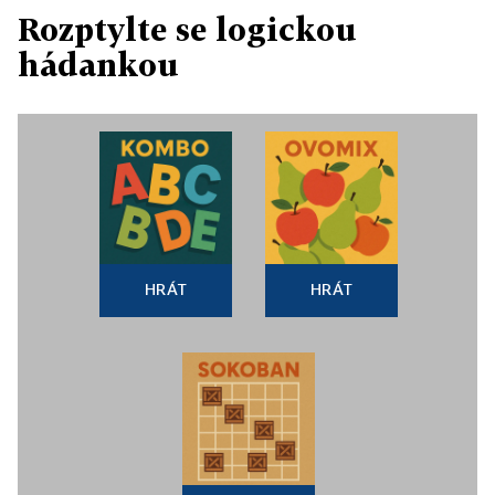
Rozptylte se logickou
hádankou
HRÁT
HRÁT