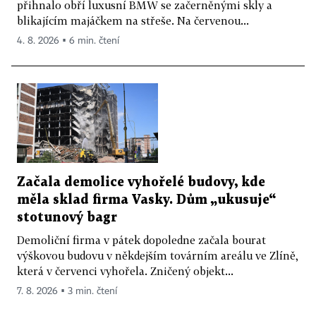
přihnalo obří luxusní BMW se začerněnými skly a
blikajícím majáčkem na střeše. Na červenou...
4. 8. 2026 ▪ 6 min. čtení
Začala demolice vyhořelé budovy, kde
měla sklad firma Vasky. Dům „ukusuje“
stotunový bagr
Demoliční firma v pátek dopoledne začala bourat
výškovou budovu v někdejším továrním areálu ve Zlíně,
která v červenci vyhořela. Zničený objekt...
7. 8. 2026 ▪ 3 min. čtení