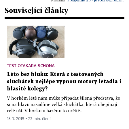
|
Předplatné HN+ je zcela bez reklam.
Související články
TEST OTAKARA SCHÖNA
Léto bez hluku: Která z testovaných
sluchátek nejlépe vypnou motory letadla i
hlasité kolegy?
V horkém létě nám může připadat šílená představa, že
si na hlavu nasadíme velká sluchátka, která obepínají
celé uši. V horku u bazénu to určitě...
15. 7. 2019 ▪ 23 min. čtení