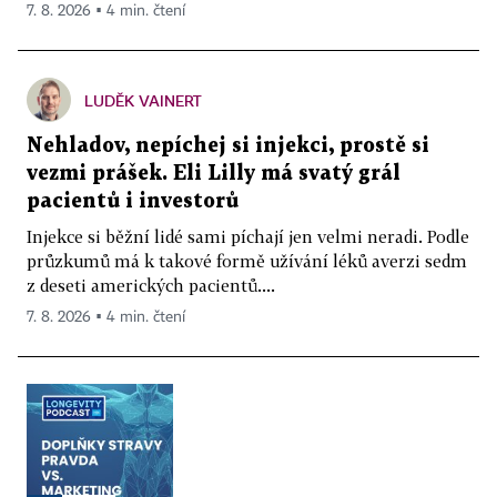
7. 8. 2026 ▪ 4 min. čtení
LUDĚK VAINERT
Nehladov, nepíchej si injekci, prostě si
vezmi prášek. Eli Lilly má svatý grál
pacientů i investorů
Injekce si běžní lidé sami píchají jen velmi neradi. Podle
průzkumů má k takové formě užívání léků averzi sedm
z deseti amerických pacientů....
7. 8. 2026 ▪ 4 min. čtení