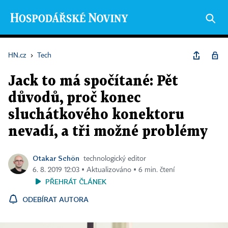
HN.cz
›
Tech
Jack to má spočítané: Pět
důvodů, proč konec
sluchátkového konektoru
nevadí, a tři možné problémy
Otakar Schön
technologický editor
6. 8. 2019 12:03 ▪ Aktualizováno ▪ 6 min. čtení
PŘEHRÁT ČLÁNEK
ODEBÍRAT AUTORA