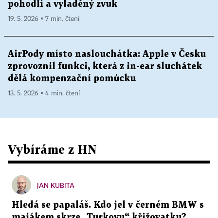
pohodlí a vyladěný zvuk
19. 5. 2026 ▪ 7 min. čtení
AirPody místo naslouchátka: Apple v Česku
zprovoznil funkci, která z in-ear sluchátek
dělá kompenzační pomůcku
13. 5. 2026 ▪ 4 min. čtení
Vybíráme z HN
JAN KUBITA
Hledá se papaláš. Kdo jel v černém BMW s
majákem skrze „Turkovu“ křižovatku?