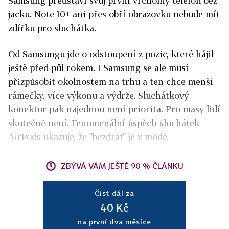
Samsung představí svůj první vrcholný telefon bez
jacku. Note 10+ ani přes obří obrazovku nebude mít
zdířku pro sluchátka.
Od Samsungu jde o odstoupení z pozic, které hájil
ještě před půl rokem. I Samsung se ale musí
přizpůsobit okolnostem na trhu a ten chce menší
rámečky, více výkonu a výdrže. Sluchátkový
konektor pak najednou není priorita. Pro masy lidí
skutečně není. Fenomenální úspěch sluchátek
AirPods ukazuje, že "bezdrát" je v módě.
ZBÝVÁ VÁM JEŠTĚ 90 % ČLÁNKU
Číst dál za
40 Kč
na první dva měsíce