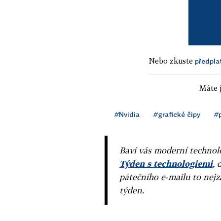
Nebo zkuste
předpla
Máte j
#Nvidia
#grafické čipy
#
Baví vás moderní technolo
Týden s technologiemi
, 
pátečního e-mailu to nejz
týden.