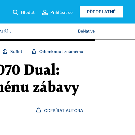
PŘEDPLATNÉ
Hledat
Přihlásit se
BeNative
ALŠÍ
Sdílet
Odemknout známému
070 Dual:
jménu zábavy
ODEBÍRAT AUTORA