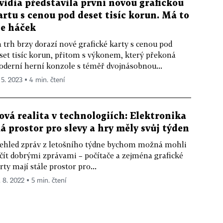
vidia představila první novou grafickou
artu s cenou pod deset tisíc korun. Má to
le háček
 trh brzy dorazí nové grafické karty s cenou pod
set tisíc korun, přitom s výkonem, který překoná
derní herní konzole s téměř dvojnásobnou...
 5. 2023 ▪ 4 min. čtení
ová realita v technologiích: Elektronika
á prostor pro slevy a hry měly svůj týden
ehled zpráv z letošního týdne bychom možná mohli
čít dobrými zprávami – počítače a zejména grafické
rty mají stále prostor pro...
. 8. 2022 ▪ 5 min. čtení