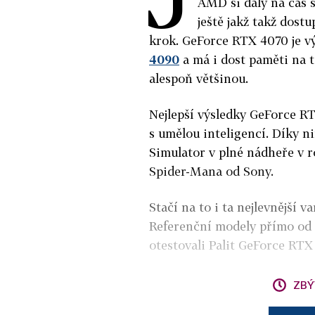
AMD si daly na čas s
ještě jakž takž dost
krok. GeForce RTX 4070 je v
4090
a má i dost paměti na t
alespoň většinou.
Nejlepší výsledky GeForce R
s umělou inteligencí. Díky n
Simulator v plné nádheře v ro
Spider-Mana od Sony.
Stačí na to i ta nejlevnější 
Referenční modely přímo od N
otestovali Palit GeForce RTX
ZBÝ