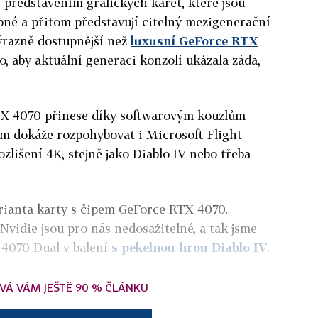
 představením grafických karet, které jsou
upné a přitom představují citelný mezigenerační
ýrazně dostupnější než
luxusní GeForce RTX
o, aby aktuální generaci konzolí ukázala záda,
TX 4070 přinese díky softwarovým kouzlům
im dokáže rozpohybovat i Microsoft Flight
zlišení 4K, stejně jako Diablo IV nebo třeba
varianta karty s čipem GeForce RTX 4070.
vidie jsou pro nás nedosažitelné, a tak jsme
 4070 Dual v balení
s pekelnou hrou Diablo IV
.
VÁ VÁM JEŠTĚ 90 % ČLÁNKU