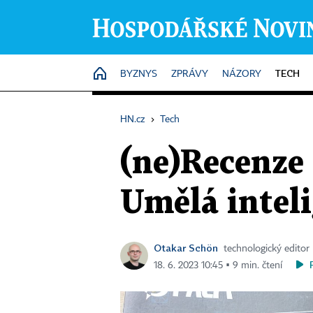
TECH
HOME
BYZNYS
ZPRÁVY
NÁZORY
HN.cz
›
Tech
(ne)Recenze
Umělá intel
Otakar Schön
technologický editor
18. 6. 2023 10:45 ▪ 9 min. čtení