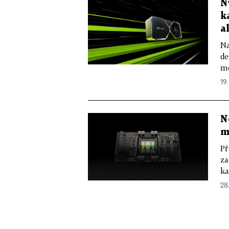
N
k
a
Na
de
mo
19.
N
m
Př
za
ka
28