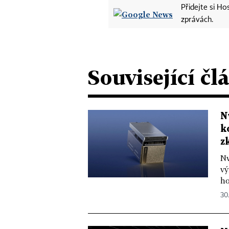
Přidejte si H
zprávách.
Související čl
N
k
z
Nv
vý
ho
30