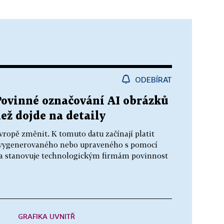
ODEBÍRAT
Povinné označování AI obrázků
než dojde na detaily
vropě změnit. K tomuto datu začínají platit
 vygenerovaného nebo upraveného s pomocí
iva stanovuje technologickým firmám povinnost
GRAFIKA UVNITŘ