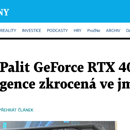
REALITY
INVESTICE
PODCASTY
HRY
PročNe
ARCHIV
D
 Palit GeForce RTX 4
igence zkrocená ve 
PŘEHRÁT ČLÁNEK