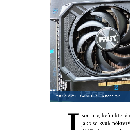
Palit GeForce RTX 4070 Dual
Autor ▪
Palit
J
sou hry, kvůli kterým
jako se kvůli někter