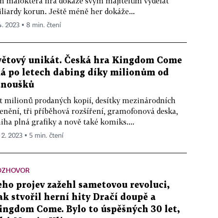
n málokterá hra dokáže svým majitelům vydělat
liardy korun. Ještě méně her dokáže...
 4. 2023 ▪ 8 min. čtení
větový unikát. Česká hra Kingdom Come
á po letech dabing díky milionům od
anoušků
t milionů prodaných kopií, desítky mezinárodních
enění, tři příběhová rozšíření, gramofonová deska,
iha plná grafiky a nově také komiks....
 2. 2023 ▪ 5 min. čtení
OZHOVOR
eho projev zažehl sametovou revoluci,
ak stvořil herní hity Dračí doupě a
ingdom Come. Bylo to úspěšných 30 let,