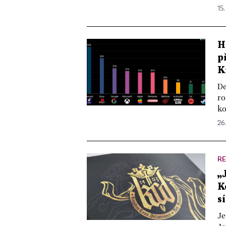
15
H
p
K
De
ro
ko
26.
R
„
K
s
Je