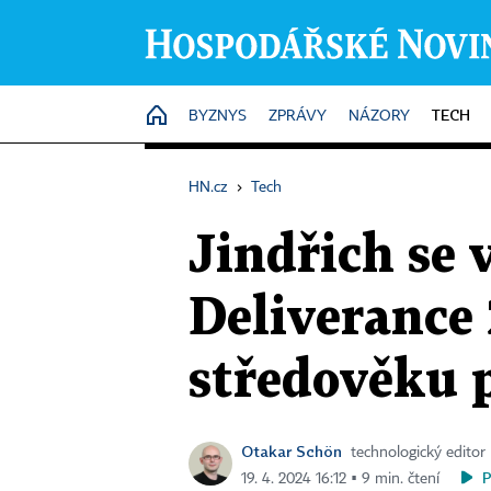
TECH
HOME
BYZNYS
ZPRÁVY
NÁZORY
HN.cz
›
Tech
Jindřich se
Deliverance 
středověku p
Otakar Schön
technologický editor
19. 4. 2024 16:12 ▪ 9 min. čtení