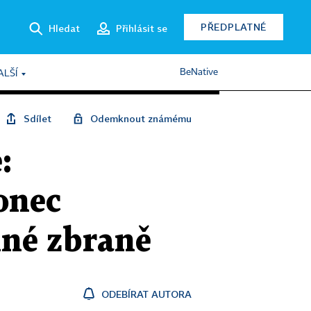
PŘEDPLATNÉ
Hledat
Přihlásit se
BeNative
ALŠÍ
Sdílet
Odemknout známému
:
konec
lné zbraně
ODEBÍRAT AUTORA