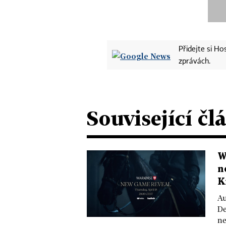
Přidejte si H
zprávách.
Související čl
W
n
K
Au
De
ne