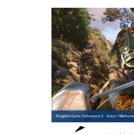
Kingdom Come: Deliverance 2
Autor ▪
Warhorse