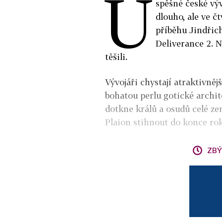
Ú
spěšné české vý
dlouho, ale ve č
příběhu Jindřic
Deliverance 2. No
těšili.
Vývojáři chystají atraktivněj
bohatou perlu gotické archit
dotkne králů a osudů celé ze
Plaion stihnout do konce ro
ZBÝ