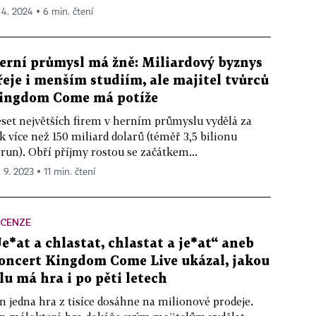
. 4. 2024 ▪ 6 min. čtení
erní průmysl má žně: Miliardový byznys
řeje i menším studiím, ale majitel tvůrců
ingdom Come má potíže
set největších firem v herním průmyslu vydělá za
k více než 150 miliard dolarů (téměř 3,5 bilionu
run). Obří příjmy rostou se začátkem...
 9. 2023 ▪ 11 min. čtení
ECENZE
Je*at a chlastat, chlastat a je*at“ aneb
oncert Kingdom Come Live ukázal, jakou
ílu má hra i po pěti letech
n jedna hra z tisíce dosáhne na milionové prodeje.