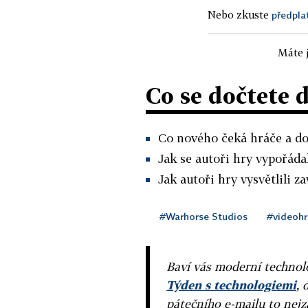
Nebo zkuste
předpla
Máte j
Co se dočtete 
Co nového čeká hráče a do
Jak se autoři hry vypořádal
Jak autoři hry vysvětlili z
#Warhorse Studios
#videohr
Baví vás moderní technolo
Týden s technologiemi
, 
pátečního e-mailu to nejz