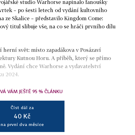
vojářské studio Warhorse napínalo fanoušky
tvrtek – po šesti letech od vydání kultovního
ha ze Skalice – představilo Kingdom Come:
vý titul slibuje vše, na co se hráči prvního dílu
ší herní svět: místo zapadákova v Posázaví
ektury Kutnou Horu. A příběh, který se přímo
mě. Vydání chce Warhorse a vydavatelství
ku 2024.
VÁ VÁM JEŠTĚ 95 % ČLÁNKU
Číst dál za
40 Kč
na první dva měsíce