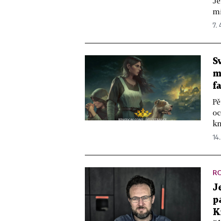
Je
mi
7.
S
m
f
Pě
oc
kn
14.
R
J
p
K