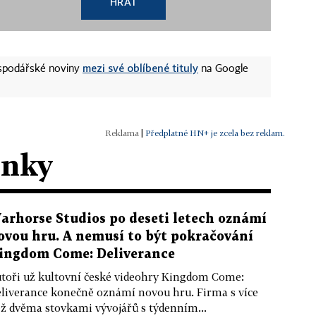
HRÁT
mezi své oblíbené tituly
ospodářské noviny
na Google
|
Předplatné HN+ je zcela bez reklam.
ánky
arhorse Studios po deseti letech oznámí
ovou hru. A nemusí to být pokračování
ingdom Come: Deliverance
toři už kultovní české videohry Kingdom Come:
liverance konečně oznámí novou hru. Firma s více
ž dvěma stovkami vývojářů s týdenním...