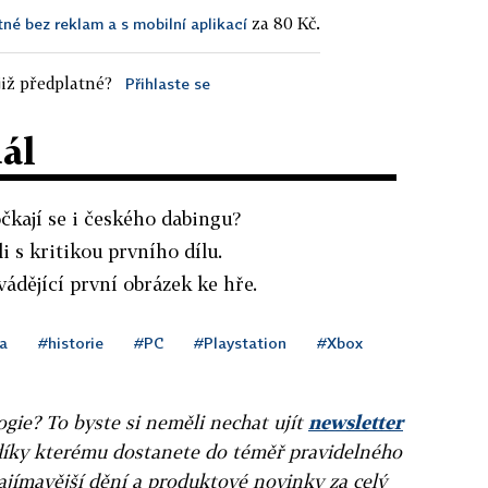
za 80 Kč.
tné bez reklam a s mobilní aplikací
iž předplatné?
Přihlaste se
dál
čkají se i českého dabingu?
i s kritikou prvního dílu.
avádějící první obrázek ke hře.
a
#historie
#PC
#Playstation
#Xbox
gie? To byste si neměli nechat ujít
newsletter
díky kterému dostanete do téměř pravidelného
ajímavější dění a produktové novinky za celý