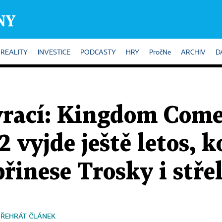
REALITY
INVESTICE
PODCASTY
HRY
PročNe
ARCHIV
D
 vrací: Kingdom Come
2 vyjde ještě letos, 
řinese Trosky i stře
PŘEHRÁT ČLÁNEK