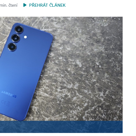
PŘEHRÁT ČLÁNEK
min. čtení