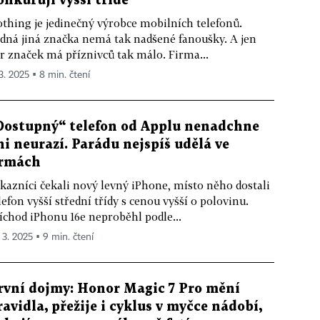
onkurují vyšší třídě
thing je jedinečný výrobce mobilních telefonů.
dná jiná značka nemá tak nadšené fanoušky. A jen
r značek má příznivců tak málo. Firma...
 3. 2025 ▪ 8 min. čtení
Dostupný“ telefon od Applu nenadchne
ni neurazí. Parádu nejspíš udělá ve
irmách
kazníci čekali nový levný iPhone, místo něho dostali
lefon vyšší střední třídy s cenou vyšší o polovinu.
íchod iPhonu 16e neproběhl podle...
. 3. 2025 ▪ 9 min. čtení
rvní dojmy: Honor Magic 7 Pro mění
ravidla, přežije i cyklus v myčce nádobí,