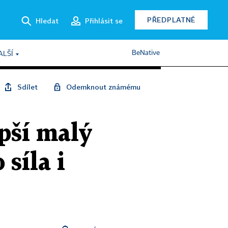
PŘEDPLATNÉ
Hledat
Přihlásit se
BeNative
ALŠÍ
Sdílet
Odemknout známému
pší malý
síla i