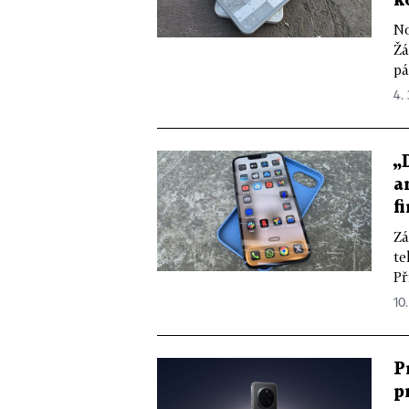
k
No
Žá
pá
4.
„
a
f
Zá
te
Př
10
P
p