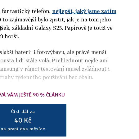
e fantastický telefon,
nejlepší, jaký jsme zatím
O to zajímavější bylo zjistit, jak je na tom jeho
šek, základní Galaxy S25. Papírově je totiž ve
ů horší.
slabší baterii i fotovýbavu, ale právě menší
usta lidí stále volá. Přehlédnout nejde ani
Samsung v rámci testování musel zvládnout i
strahy týdenního používání bez obalu.
VÁ VÁM JEŠTĚ 90 % ČLÁNKU
Číst dál za
40 Kč
na první dva měsíce