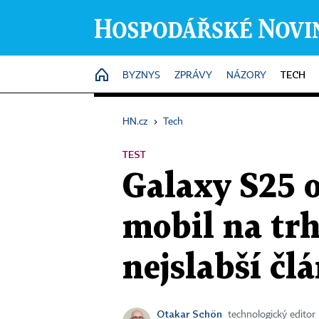
TECH
HOME
BYZNYS
ZPRÁVY
NÁZORY
HN.cz
›
Tech
TEST
Galaxy S25 
mobil na trh
nejslabší čl
Otakar Schön
technologický editor