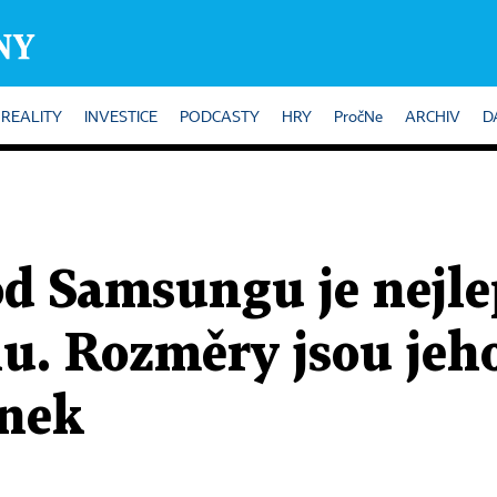
REALITY
INVESTICE
PODCASTY
HRY
PročNe
ARCHIV
D
od Samsungu je nejle
u. Rozměry jsou jeho 
ánek