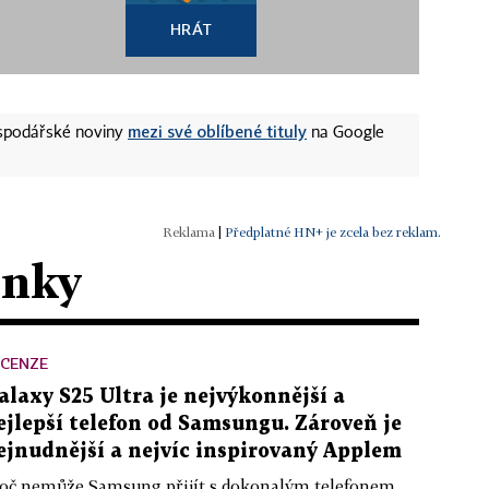
HRÁT
mezi své oblíbené tituly
ospodářské noviny
na Google
|
Předplatné HN+ je zcela bez reklam.
ánky
ECENZE
alaxy S25 Ultra je nejvýkonnější a
ejlepší telefon od Samsungu. Zároveň je
ejnudnější a nejvíc inspirovaný Applem
oč nemůže Samsung přijít s dokonalým telefonem,