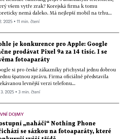
erý všem vytře zrak? Korejská firma k tomu
oreticky nemá daleko. Má nejlepší mobil na trhu...
2. 2025 ▪ 11 min. čtení
ohle je konkurence pro Apple: Google
ačne prodávat Pixel 9a za 14 tisíc. I se
věma fotoaparáty
ogle si pro české zákazníky přichystal jednu dobrou
jednu špatnou zprávu. Firma oficiálně představila
ekávanou levnější verzi telefonu...
 3. 2025 ▪ 3 min. čtení
VNÍ DOJMY
ostupní „naháči“ Nothing Phone
řichází se sázkou na fotoaparáty, které