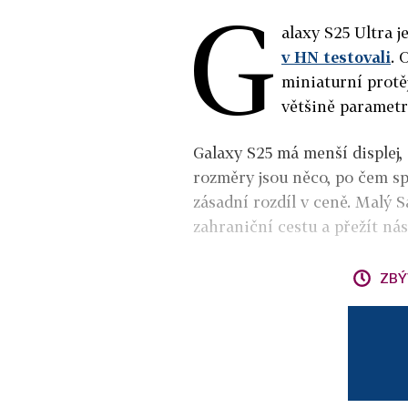
G
alaxy S25 Ultra j
v HN testovali
. 
miniaturní protěj
většině parametr
Galaxy S25 má menší displej, 
rozměry jsou něco, po čem spo
zásadní rozdíl v ceně. Malý 
zahraniční cestu a přežít ná
ZBÝ