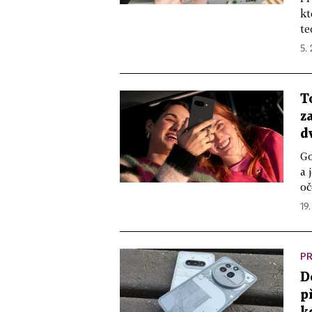
kt
te
5. 
T
z
d
Go
a 
oč
19.
PR
D
p