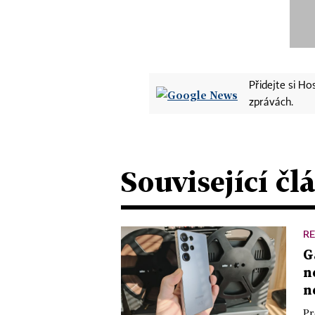
Přidejte si H
zprávách.
Související čl
R
G
n
n
Pr