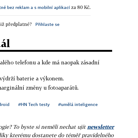
za 80 Kč.
tné bez reklam a s mobilní aplikací
iž předplatné?
Přihlaste se
dál
malého telefonu a kde má naopak zásadní
 výdrží baterie a výkonem.
arginální změny u fotoaparátů.
roid
#HN Tech testy
#umělá inteligence
gie? To byste si neměli nechat ujít
newsletter
díky kterému dostanete do téměř pravidelného