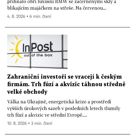
přihnalo obří luxusní BMW se začerněnými skly a
blikajícím majáčkem na střeše. Na červenou...
4. 8. 2026 ▪ 6 min. čtení
Zahraniční investoři se vracejí k českým
firmám. Trh fúzí a akvizic táhnou středně
velké obchody
Válka na Ukrajině, energetická krize a prostředí
vyšších úrokových sazeb v posledních letech tlumily
trh fúzí a akvizic ve střední Evropě....
10. 8. 2026 ▪ 3 min. čtení