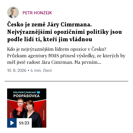
PETR HONZEJK
Česko je země Járy Cimrmana.
Nejvýraznějšími opozičními politiky jsou
podle lidí ti, kteří jim vládnou
Kdo je nejvýraznějším lídrem opozice v Česku?
Průzkum agentury NMS přinesl výsledky, ze kterých by
měl jistě radost Jára Cimrman. Na prvním...
10. 8. 2026 ▪ 4 min. čtení
55:23