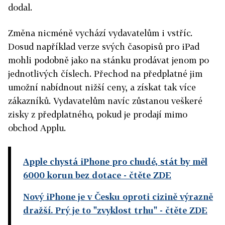
dodal.
Změna nicméně vychází vydavatelům i vstříc.
Dosud například verze svých časopisů pro iPad
mohli podobně jako na stánku prodávat jenom po
jednotlivých číslech. Přechod na předplatné jim
umožní nabídnout nižší ceny, a získat tak více
zákazníků. Vydavatelům navíc zůstanou veškeré
zisky z předplatného, pokud je prodají mimo
obchod Applu.
Apple chystá iPhone pro chudé, stát by měl
6000 korun bez dotace
- čtěte ZDE
Nový iPhone je v Česku oproti cizině výrazně
dražší. Prý je to "zvyklost trhu"
- čtěte ZDE