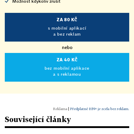
Možnost kdykoliv zrušit
ZA 80 KČ
s mobilní aplikací
a bez reklam
nebo
ZA 40 KČ
bez mobilní aplikace
a s reklamou
|
Předplatné HN+ je zcela bez reklam.
Související články