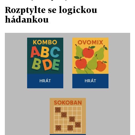
Rozptylte se logickou
hádankou
HRÁT
HRÁT