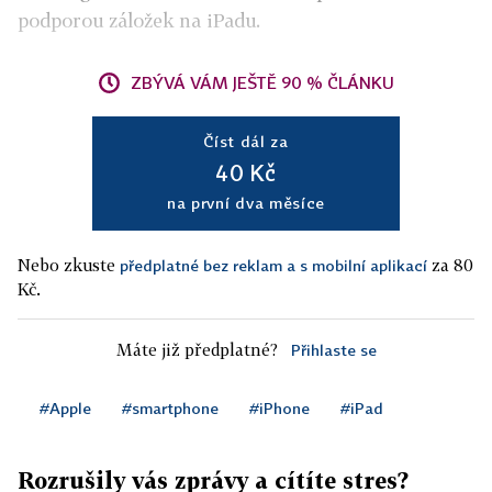
podporou záložek na iPadu.
ZBÝVÁ VÁM JEŠTĚ 90 % ČLÁNKU
Číst dál za
40 Kč
na první dva měsíce
Nebo zkuste
za 80
předplatné bez reklam a s mobilní aplikací
Kč.
Máte již předplatné?
Přihlaste se
#Apple
#smartphone
#iPhone
#iPad
Rozrušily vás zprávy a cítíte stres?