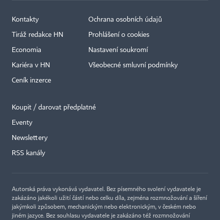
Kontakty
Ochrana osobních údajů
Tiráž redakce HN
Prohlášení o cookies
Economia
Nastavení soukromí
Kariéra v HN
Všeobecné smluvní podmínky
Ceník inzerce
Koupit / darovat předplatné
Eventy
×
Newslettery
RSS kanály
Autorská práva vykonává vydavatel. Bez písemného svolení vydavatele je
zakázáno jakékoli užití částí nebo celku díla, zejména rozmnožování a šíření
jakýmkoli způsobem, mechanickým nebo elektronickým, v českém nebo
jiném jazyce. Bez souhlasu vydavatele je zakázáno též rozmnožování