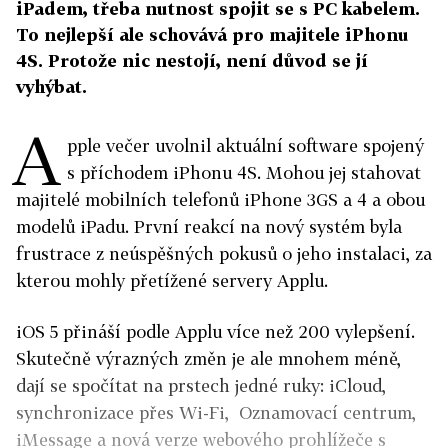
iPadem, třeba nutnost spojit se s PC kabelem.
To nejlepší ale schovává pro majitele iPhonu
4S. Protože nic nestojí, není důvod se jí
vyhýbat.
A
pple večer uvolnil aktuální software spojený
s příchodem iPhonu 4S. Mohou jej stahovat
majitelé mobilních telefonů iPhone 3GS a 4 a obou
modelů iPadu. První reakcí na nový systém byla
frustrace z neúspěšných pokusů o jeho instalaci, za
kterou mohly přetížené servery Applu.
iOS 5 přináší podle Applu více než 200 vylepšení.
Skutečně výrazných změn je ale mnohem méně,
dají se spočítat na prstech jedné ruky: iCloud,
synchronizace přes Wi-Fi, Oznamovací centrum,
iMessage a nová verze webového prohlížeče s