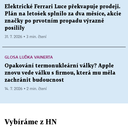
Elektrické Ferrari Luce překvapuje prodeji.
Plán na letošek splnilo za dva měsíce, akcie
značky po prvotním propadu výrazně
posílily
31. 7. 2026 ▪ 3 min. čtení
GLOSA LUĎKA VAINERTA
Opakování termonukleární války? Apple
znovu vede válku s firmou, která mu měla
zachránit budoucnost
14. 7. 2026 ▪ 2 min. čtení
Vybíráme z HN