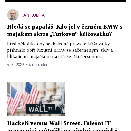
JAN KUBITA
Hledá se papaláš. Kdo jel v černém BMW s
majákem skrze „Turkovu“ křižovatku?
Před několika dny se do jedné pražské křižovatky
přihnalo obří luxusní BMW se začerněnými skly a
blikajícím majáčkem na střeše. Na červenou...
4. 8. 2026 ▪ 6 min. čtení
Hackeři versus Wall Street. Falešní IT
pracovníci zaútočili na přední americké