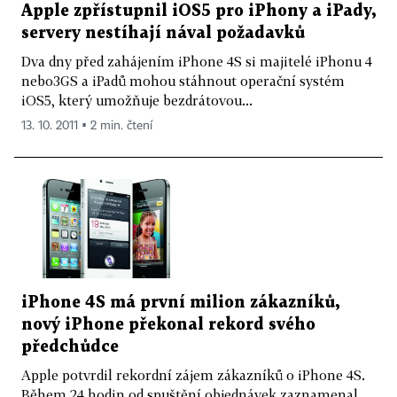
Apple zpřístupnil iOS5 pro iPhony a iPady,
servery nestíhají nával požadavků
Dva dny před zahájením iPhone 4S si majitelé iPhonu 4
nebo3GS a iPadů mohou stáhnout operační systém
iOS5, který umožňuje bezdrátovou...
13. 10. 2011 ▪ 2 min. čtení
iPhone 4S má první milion zákazníků,
nový iPhone překonal rekord svého
předchůdce
Apple potvrdil rekordní zájem zákazníků o iPhone 4S.
Během 24 hodin od spuštění objednávek zaznamenal