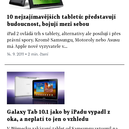
10 nejzajímavějších tabletů: představují
budoucnost, bojují mezi sebou
iPad 2 ovládá trh s tablety, alternativy ale posilují i přes
právní spory. Kromě Samsungu, Motoroly nebo Asusu
má Apple nové vyzyvatele v...
14. 9. 2011 ▪ 2 min. čtení
Galaxy Tab 10.1 jako by iPadu vypadl z
oka, a neplatí to jen o vzhledu
V Německu zakázaný tablet od Samsungu vstoupil na