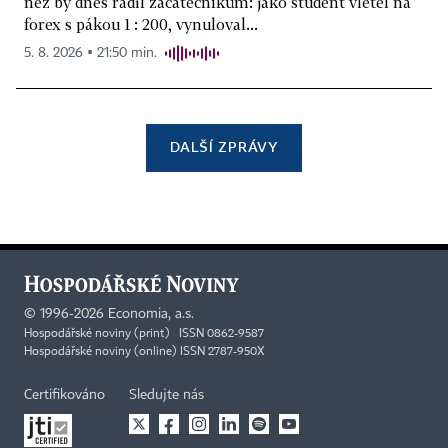
než by dnes radil začátečníkům: jako student vletěl na
forex s pákou 1 : 200, vynuloval...
5. 8. 2026 ▪ 21:50 min.
DALŠÍ ZPRÁVY
©
1996-2026
Economia, a.s.
Hospodářské noviny (print) ISSN 0862-9587
Hospodářské noviny (online) ISSN 2787-950X
Certifikováno
Sledujte nás