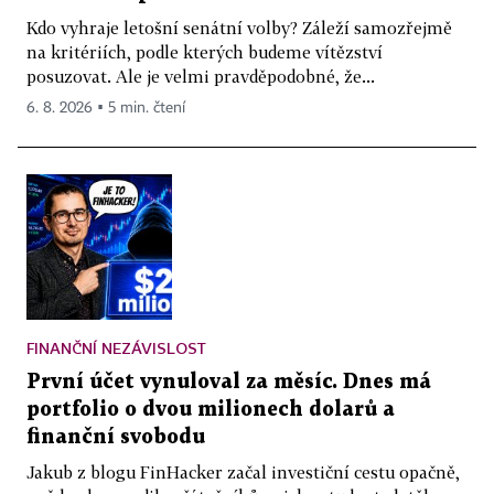
Kdo vyhraje letošní senátní volby? Záleží samozřejmě
na kritériích, podle kterých budeme vítězství
posuzovat. Ale je velmi pravděpodobné, že...
6. 8. 2026 ▪ 5 min. čtení
FINANČNÍ NEZÁVISLOST
První účet vynuloval za měsíc. Dnes má
portfolio o dvou milionech dolarů a
finanční svobodu
Jakub z blogu FinHacker začal investiční cestu opačně,