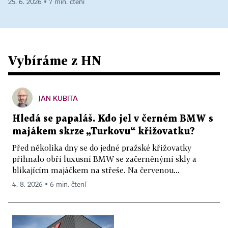
25. 6. 2026 ▪ 7 min. čtení
Vybíráme z HN
JAN KUBITA
Hledá se papaláš. Kdo jel v černém BMW s
majákem skrze „Turkovu“ křižovatku?
Před několika dny se do jedné pražské křižovatky
přihnalo obří luxusní BMW se začerněnými skly a
blikajícím majáčkem na střeše. Na červenou...
4. 8. 2026 ▪ 6 min. čtení