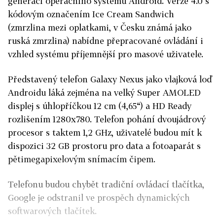
generací operačního systému Android. Verze 4.0 s
kódovým označením Ice Cream Sandwich
(zmrzlina mezi oplatkami, v Česku známá jako
ruská zmrzlina) nabídne přepracované ovládání i
vzhled systému příjemnější pro masové uživatele.
Představený telefon Galaxy Nexus jako vlajková loď
Androidu láká zejména na velký Super AMOLED
displej s úhlopříčkou 12 cm (4,65“) a HD Ready
rozlišením 1280x780. Telefon pohání dvoujádrový
procesor s taktem 1,2 GHz, uživatelé budou mít k
dispozici 32 GB prostoru pro data a fotoaparát s
pětimegapixelovým snímacím čipem.
Telefonu budou chybět tradiční ovládací tlačítka,
Google je odstranil ve prospěch dynamických
softwarových tlačítek.