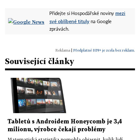
mezi
Přidejte si Hospodářské noviny
své oblíbené tituly
na Google
zprávách.
|
Předplatné HN+ je zcela bez reklam.
Související články
Tabletů s Androidem Honeycomb je 3,4
milionu, výrobce čekají problémy
Matematická statistika pomohla objasnit, kolik lidí