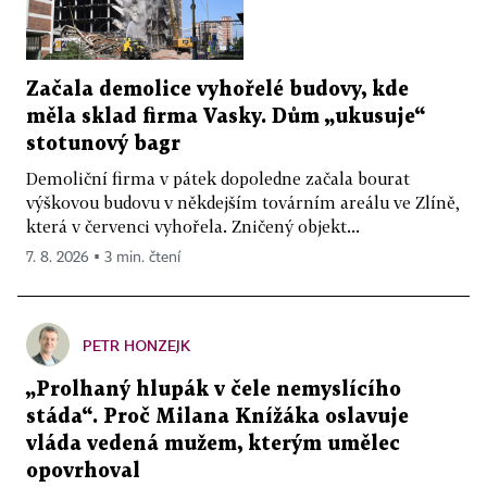
Začala demolice vyhořelé budovy, kde
měla sklad firma Vasky. Dům „ukusuje“
stotunový bagr
Demoliční firma v pátek dopoledne začala bourat
výškovou budovu v někdejším továrním areálu ve Zlíně,
která v červenci vyhořela. Zničený objekt...
7. 8. 2026 ▪ 3 min. čtení
PETR HONZEJK
„Prolhaný hlupák v čele nemyslícího
stáda“. Proč Milana Knížáka oslavuje
vláda vedená mužem, kterým umělec
opovrhoval