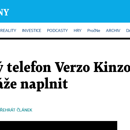
REALITY
INVESTICE
PODCASTY
HRY
PročNe
ARCHIV
D
 telefon Verzo Kinz
áže naplnit
ŘEHRÁT ČLÁNEK