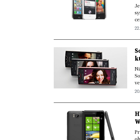
Je
sy
ce
22.
S
k
Ni
So
ve
20.
H
W
Pr
ob