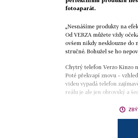
perfektnímu produktu nesta
fotoaparát.
„Nesnášíme produkty na efek
Od VERZA můžete vždy očekáva
ovšem nikdy nesklouzne do ne
stručné. Bohužel se ho nepov
Chytrý telefon Verzo Kinzo n
Poté překvapí znovu – vzhle
videu vypadá telefon zajímav
reálu je ale jen obrovský a še
ZBÝ