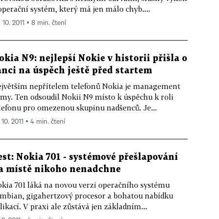
operační systém, který má jen málo chyb....
 10. 2011 ▪ 8 min. čtení
okia N9: nejlepší Nokie v historii přišla o
anci na úspěch ještě před startem
jvětším nepřítelem telefonů Nokia je management
rmy. Ten odsoudil Nokii N9 místo k úspěchu k roli
lefonu pro omezenou skupinu nadšenců. Je...
 10. 2011 ▪ 4 min. čtení
est: Nokia 701 - systémové přešlapování
a místě nikoho nenadchne
kia 701 láká na novou verzi operačního systému
mbian, gigahertzový procesor a bohatou nabídku
likací. V praxi ale zůstává jen základním...