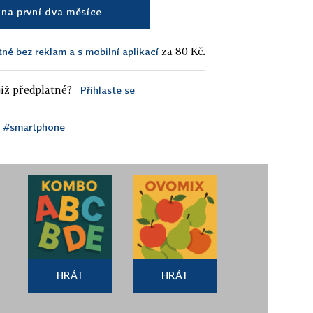
na první dva měsíce
za 80 Kč.
tné bez reklam a s mobilní aplikací
iž předplatné?
Přihlaste se
#smartphone
HRÁT
HRÁT