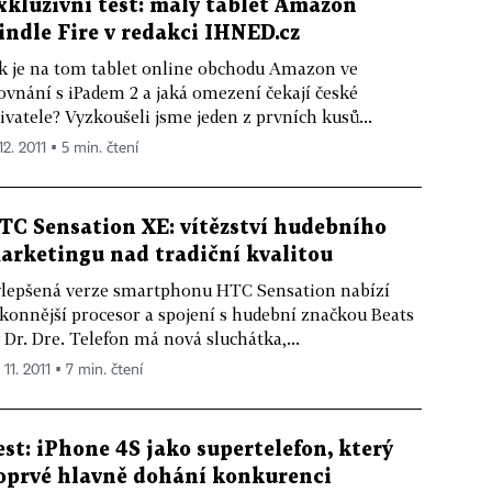
xkluzivní test: malý tablet Amazon
indle Fire v redakci IHNED.cz
k je na tom tablet online obchodu Amazon ve
ovnání s iPadem 2 a jaká omezení čekají české
ivatele? Vyzkoušeli jsme jeden z prvních kusů...
12. 2011 ▪ 5 min. čtení
TC Sensation XE: vítězství hudebního
arketingu nad tradiční kvalitou
lepšená verze smartphonu HTC Sensation nabízí
konnější procesor a spojení s hudební značkou Beats
 Dr. Dre. Telefon má nová sluchátka,...
 11. 2011 ▪ 7 min. čtení
est: iPhone 4S jako supertelefon, který
oprvé hlavně dohání konkurenci