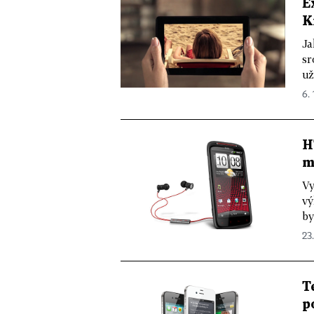
E
K
Ja
sr
už
6. 
H
m
Vy
vý
by
23.
T
p