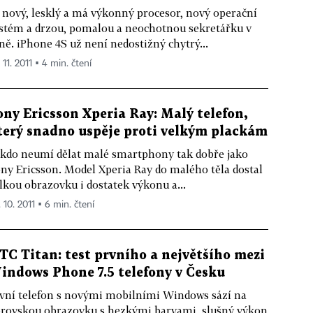
 nový, lesklý a má výkonný procesor, nový operační
stém a drzou, pomalou a neochotnou sekretářku v
ně. iPhone 4S už není nedostižný chytrý...
 11. 2011 ▪ 4 min. čtení
ony Ericsson Xperia Ray: Malý telefon,
terý snadno uspěje proti velkým plackám
kdo neumí dělat malé smartphony tak dobře jako
ny Ericsson. Model Xperia Ray do malého těla dostal
lkou obrazovku i dostatek výkonu a...
 10. 2011 ▪ 6 min. čtení
TC Titan: test prvního a největšího mezi
indows Phone 7.5 telefony v Česku
vní telefon s novými mobilními Windows sází na
rovskou obrazovku s hezkými barvami, slušný výkon