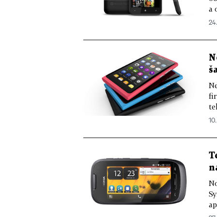
a 
24.
N
š
Ne
fi
te
10.
T
n
No
Sy
ap