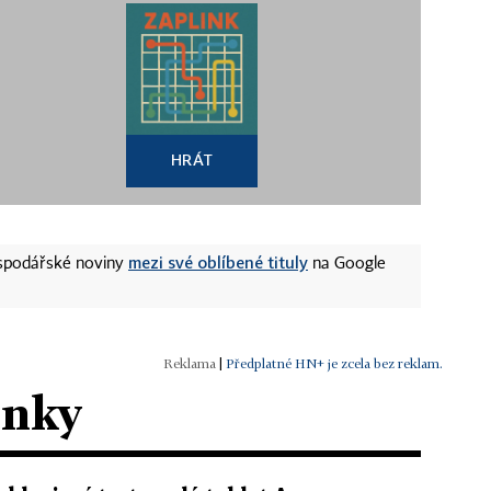
HRÁT
mezi své oblíbené tituly
ospodářské noviny
na Google
|
Předplatné HN+ je zcela bez reklam.
ánky