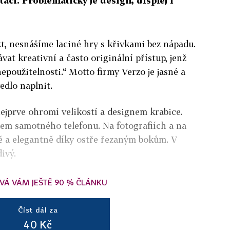
čí. Problematický je design, displej i
t, nesnášíme laciné hry s křivkami bez nápadu.
t kreativní a často originální přístup, jenž
použitelnosti.“ Motto firmy Verzo je jasné a
edlo naplnit.
ejprve ohromí velikostí a designem krabice.
dem samotného telefonu. Na fotografiích a na
ě a elegantně díky ostře řezaným bokům. V
divý.
VÁ VÁM JEŠTĚ 90 % ČLÁNKU
Číst dál za
40 Kč