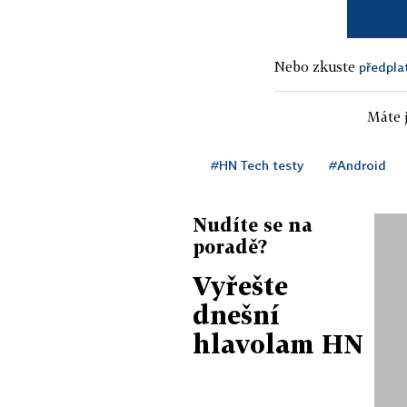
Nebo zkuste
předpla
Máte j
#HN Tech testy
#Android
Nudíte se na
poradě?
Vyřešte
dnešní
hlavolam HN