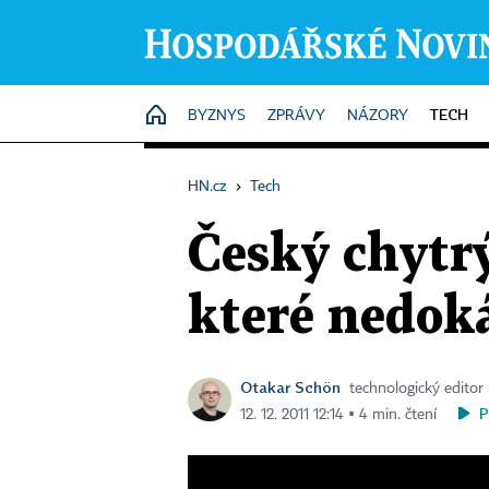
TECH
HOME
BYZNYS
ZPRÁVY
NÁZORY
HN.cz
›
Tech
Český chytrý
které nedok
Otakar Schön
technologický editor
P
12. 12. 2011 12:14 ▪ 4 min. čtení