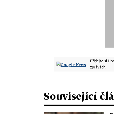
Přidejte si H
zprávách.
Související čl