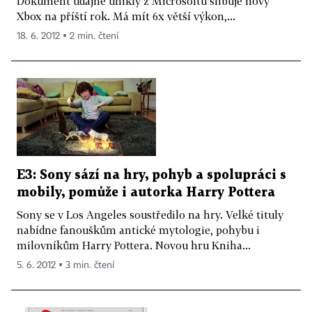
Dokument údajně uniklý z Microsoftu slibuje nový
Xbox na příští rok. Má mít 6x větší výkon,...
18. 6. 2012 ▪ 2 min. čtení
E3: Sony sází na hry, pohyb a spolupráci s
mobily, pomůže i autorka Harry Pottera
Sony se v Los Angeles soustředilo na hry. Velké tituly
nabídne fanouškům antické mytologie, pohybu i
milovníkům Harry Pottera. Novou hru Kniha...
5. 6. 2012 ▪ 3 min. čtení