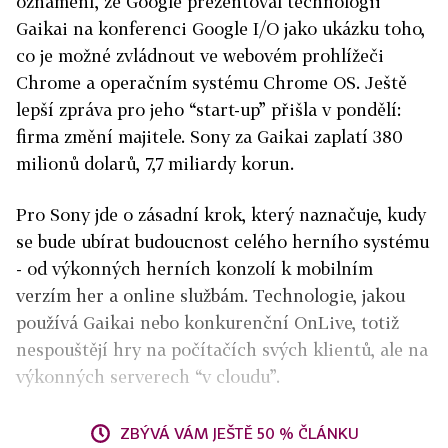
oznámení, že Google prezentoval technologii
Gaikai na konferenci Google I/O jako ukázku toho,
co je možné zvládnout ve webovém prohlížeči
Chrome a operačním systému Chrome OS. Ještě
lepší zpráva pro jeho “start-up” přišla v pondělí:
firma změní majitele. Sony za Gaikai zaplatí 380
milionů dolarů, 7,7 miliardy korun.
Pro Sony jde o zásadní krok, který naznačuje, kudy
se bude ubírat budoucnost celého herního systému
- od výkonných herních konzolí k mobilním
verzím her a online službám. Technologie, jakou
používá Gaikai nebo konkurenční OnLive, totiž
nespouštějí hry na počítačích svých klientů, ale na
výkonných serverech “v cloudu”.
ZBÝVÁ VÁM JEŠTĚ 50 % ČLÁNKU