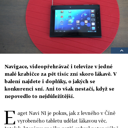
Navigace, videopřehrávač i televize v jedné
malé krabičce za pět tisíc zní skoro lákavě. V
balení najdete i doplňky, o jakých se
konkurenci sní. Ani to však nestačí, když se
nepovedlo to nejdůležitější.
E
aget Navi N1 je pokus, jak z levného v Číně
vyrobeného tabletu udělat lákavou věc.