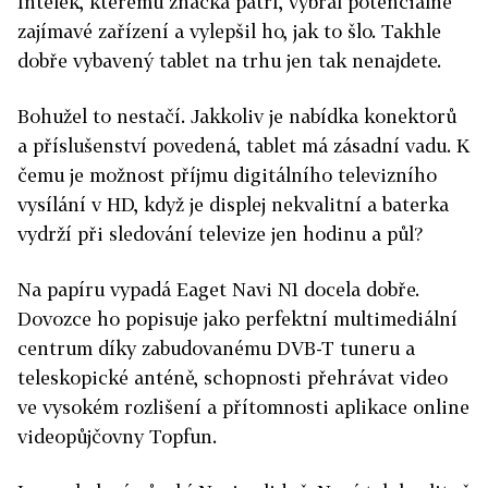
Intelek, kterému značka patří, vybral potenciálně
zajímavé zařízení a vylepšil ho, jak to šlo. Takhle
dobře vybavený tablet na trhu jen tak nenajdete.
Bohužel to nestačí. Jakkoliv je nabídka konektorů
a příslušenství povedená, tablet má zásadní vadu. K
čemu je možnost příjmu digitálního televizního
vysílání v HD, když je displej nekvalitní a baterka
vydrží při sledování televize jen hodinu a půl?
Na papíru vypadá Eaget Navi N1 docela dobře.
Dovozce ho popisuje jako perfektní multimediální
centrum díky zabudovanému DVB-T tuneru a
teleskopické anténě, schopnosti přehrávat video
ve vysokém rozlišení a přítomnosti aplikace online
videopůjčovny Topfun.