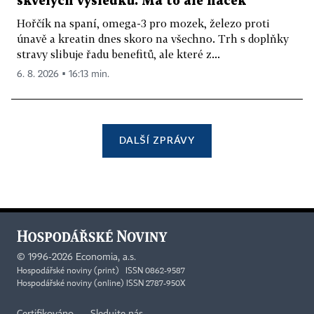
skvělých výsledků. Má to ale háček
Hořčík na spaní, omega-3 pro mozek, železo proti
únavě a kreatin dnes skoro na všechno. Trh s doplňky
stravy slibuje řadu benefitů, ale které z...
6. 8. 2026 ▪ 16:13 min.
DALŠÍ ZPRÁVY
©
1996-2026
Economia, a.s.
Hospodářské noviny (print) ISSN 0862-9587
Hospodářské noviny (online) ISSN 2787-950X