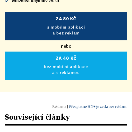
Možnost kdykoliv zrušit
ZA 80 KČ
s mobilní aplikací
a bez reklam
nebo
ZA 40 KČ
bez mobilní aplikace
a s reklamou
|
Předplatné HN+ je zcela bez reklam.
Související články