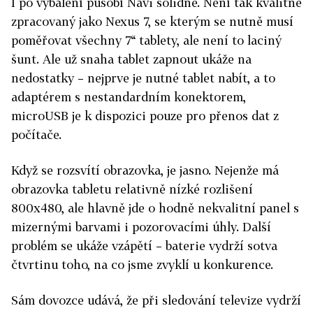
I po vybalení působí Navi solidně. Není tak kvalitně
zpracovaný jako Nexus 7, se kterým se nutně musí
poměřovat všechny 7“ tablety, ale není to laciný
šunt. Ale už snaha tablet zapnout ukáže na
nedostatky – nejprve je nutné tablet nabít, a to
adaptérem s nestandardním konektorem,
microUSB je k dispozici pouze pro přenos dat z
počítače.
Když se rozsvítí obrazovka, je jasno. Nejenže má
obrazovka tabletu relativně nízké rozlišení
800x480, ale hlavně jde o hodně nekvalitní panel s
mizernými barvami i pozorovacími úhly. Další
problém se ukáže vzápětí – baterie vydrží sotva
čtvrtinu toho, na co jsme zvyklí u konkurence.
Sám dovozce udává, že při sledování televize vydrží