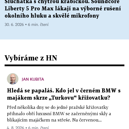
Sluchátka s chytrou krabičkou. Soundcore
Liberty 5 Pro Max lákají na výborné rušení
okolního hluku a skvělé mikrofony
30. 6. 2026 ▪ 6 min. čtení
Vybíráme z HN
JAN KUBITA
Hledá se papaláš. Kdo jel v černém BMW s
majákem skrze „Turkovu“ křižovatku?
Před několika dny se do jedné pražské křižovatky
přihnalo obří luxusní BMW se začerněnými skly a
blikajícím majáčkem na střeše. Na červenou...
4. 8. 2026 ▪ 6 min. čtení