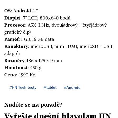
OS
: Android 4.0
Displej
: 7” LCD, 800x640 bodů
Procesor
: A5X (1GHz, dvoujádrový + čtyřjádrový
grafický čip)
Paměť
: 1 GB, 16 GB data
Konektory
: microUSB, miniHDMI, microSD + USB
adaptér
Rozměry
: 186 x 125 x 9 mm
Hmotnost
: 450 g
Cena
: 4990 Kč
#HN Tech testy
#tablet
#Android
Nudíte se na poradě?
Vyřešte dnešní hlavolam HN