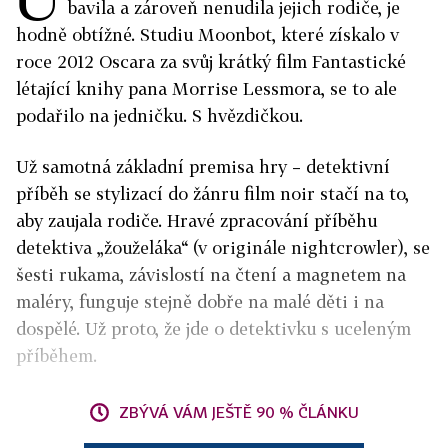
bavila a zároveň nenudila jejich rodiče, je
hodně obtížné. Studiu Moonbot, které získalo v
roce 2012 Oscara za svůj krátký film Fantastické
létající knihy pana Morrise Lessmora, se to ale
podařilo na jedničku. S hvězdičkou.
Už samotná základní premisa hry – detektivní
příběh se stylizací do žánru film noir stačí na to,
aby zaujala rodiče. Hravé zpracování příběhu
detektiva „žouželáka“ (v originále nightcrowler), se
šesti rukama, závislostí na čtení a magnetem na
maléry, funguje stejně dobře na malé děti i na
dospělé. Už proto, že jde o detektivku s uceleným
příběhem.
ZBÝVÁ VÁM JEŠTĚ 90 % ČLÁNKU