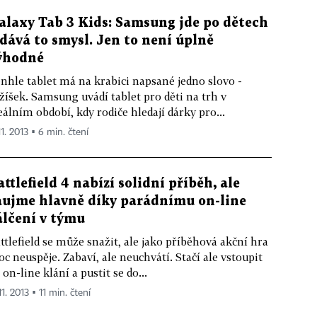
alaxy Tab 3 Kids: Samsung jde po dětech
 dává to smysl. Jen to není úplně
ýhodné
nhle tablet má na krabici napsané jedno slovo -
žíšek. Samsung uvádí tablet pro děti na trh v
eálním období, kdy rodiče hledají dárky pro...
11. 2013 ▪ 6 min. čtení
attlefield 4 nabízí solidní příběh, ale
aujme hlavně díky parádnímu on-line
álčení v týmu
ttlefield se může snažit, ale jako příběhová akční hra
c neuspěje. Zabaví, ale neuchvátí. Stačí ale vstoupit
 on-line klání a pustit se do...
11. 2013 ▪ 11 min. čtení