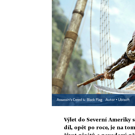
Assassin's Creed 4: Black Flag
Autor ▪
Ubisoft
Výlet do Severní Ameriky s
díl, opět po roce, je na to