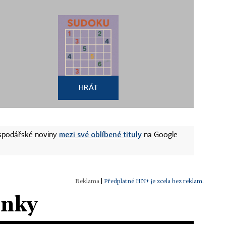
HRÁT
mezi své oblíbené tituly
ospodářské noviny
na Google
|
Předplatné HN+ je zcela bez reklam.
ánky