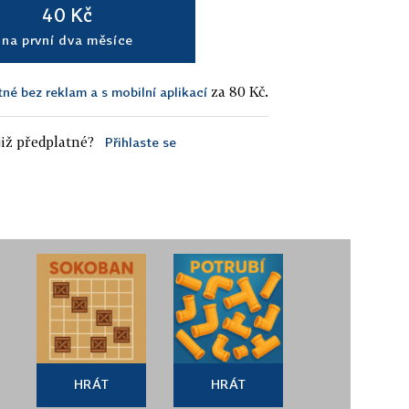
40 Kč
na první dva měsíce
za 80 Kč.
tné bez reklam a s mobilní aplikací
iž předplatné?
Přihlaste se
HRÁT
HRÁT