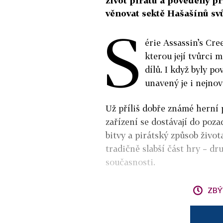
život pirátů a povedený p
věnovat sektě Hašašínů svů
S
érie Assassin’s Cre
kterou její tvůrci
dílů. I když byly p
unavený je i nejnově
Už příliš dobře známé herní 
zařízení se dostávají do poza
bitvy a pirátský způsob živo
tradičně slabší část hry – dr
současnosti.
ZBÝ