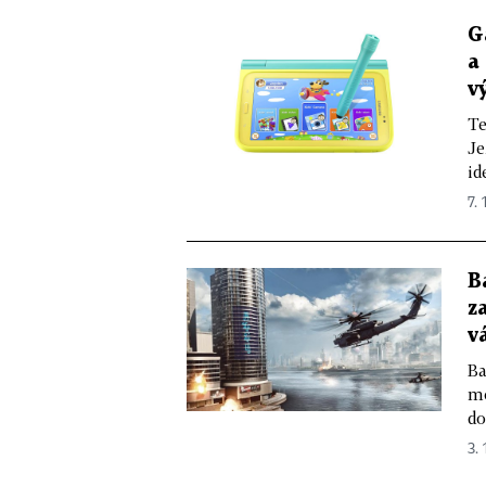
G
a
v
Te
Je
id
7. 
B
z
v
Ba
mo
do
3. 