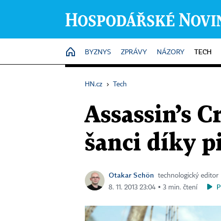
TECH
HOME
BYZNYS
ZPRÁVY
NÁZORY
HN.cz
›
Tech
Assassin’s C
šanci díky 
Otakar Schön
technologický editor
P
8. 11. 2013 23:04 ▪ 3 min. čtení