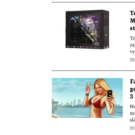
T
M
s
Te
za
vy
28
F
g
3
Ne
mu
sl
20.