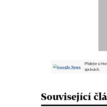
Přidejte si H
zprávách.
Související čl