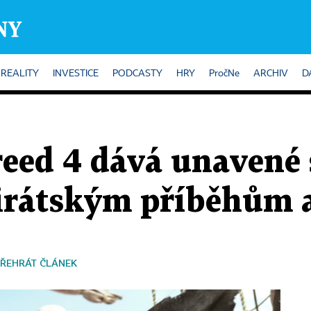
REALITY
INVESTICE
PODCASTY
HRY
PročNe
ARCHIV
D
reed 4 dává unavené 
pirátským příběhům a
ŘEHRÁT ČLÁNEK