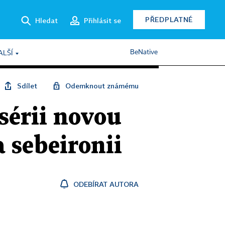
PŘEDPLATNÉ
Hledat
Přihlásit se
BeNative
ALŠÍ
Sdílet
Odemknout známému
sérii novou
 sebeironii
ODEBÍRAT AUTORA