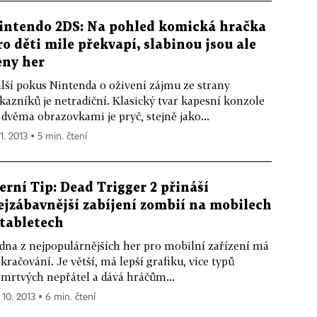
intendo 2DS: Na pohled komická hračka
ro děti mile překvapí, slabinou jsou ale
eny her
lší pokus Nintenda o oživení zájmu ze strany
kazníků je netradiční. Klasický tvar kapesní konzole
 dvěma obrazovkami je pryč, stejně jako...
11. 2013 ▪ 5 min. čtení
erní Tip: Dead Trigger 2 přináší
ejzábavnější zabíjení zombií na mobilech
 tabletech
dna z nejpopulárnějších her pro mobilní zařízení má
kračování. Je větší, má lepší grafiku, více typů
mrtvých nepřátel a dává hráčům...
 10. 2013 ▪ 6 min. čtení