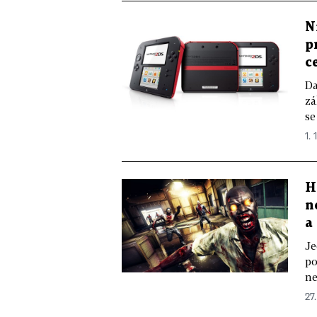
N
p
c
Da
zá
se
1. 
H
n
a
Je
po
ne
27.