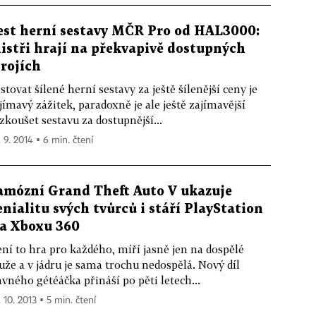
est herní sestavy MČR Pro od HAL3000:
istři hrají na překvapivě dostupných
trojích
stovat šílené herní sestavy za ještě šílenější ceny je
jímavý zážitek, paradoxně je ale ještě zajímavější
zkoušet sestavu za dostupnější...
. 9. 2014 ▪ 6 min. čtení
amózní Grand Theft Auto V ukazuje
enialitu svých tvůrců i stáří PlayStation
 a Xboxu 360
ní to hra pro každého, míří jasně jen na dospělé
že a v jádru je sama trochu nedospělá. Nový díl
avného gétéáčka přináší po pěti letech...
 10. 2013 ▪ 5 min. čtení