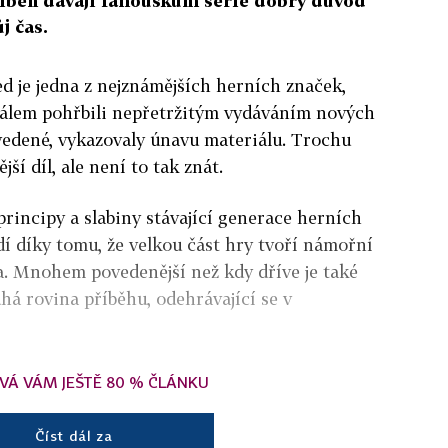
říběh dávají fanouškům série dobrý důvod
j čas.
ed je jedna z nejznámějších herních značek,
 málem pohřbili nepřetržitým vydáváním nových
ovedené, vykazovaly únavu materiálu. Trochu
jší díl, ale není to tak znát.
principy a slabiny stávající generace herních
dí díky tomu, že velkou část hry tvoří námořní
ta. Mnohem povedenější než kdy dříve je také
uhá rovina příběhu, odehrávající se v
VÁ VÁM JEŠTĚ 80 % ČLÁNKU
Číst dál za