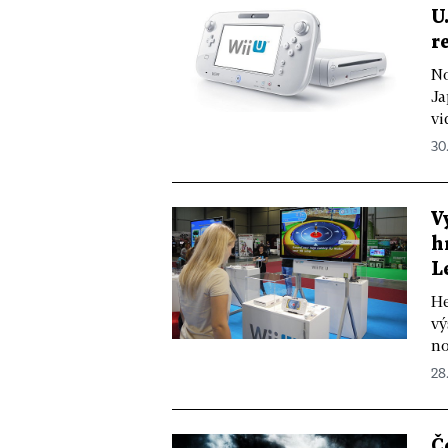
U
r
No
Ja
vi
30.
V
h
L
He
vý
no
28.
Č