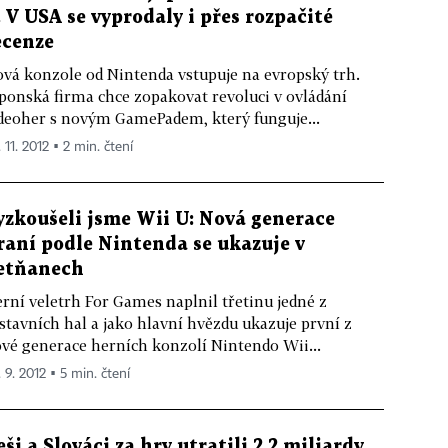
. V USA se vyprodaly i přes rozpačité
ecenze
vá konzole od Nintenda vstupuje na evropský trh.
ponská firma chce zopakovat revoluci v ovládání
deoher s novým GamePadem, který funguje...
 11. 2012 ▪ 2 min. čtení
yzkoušeli jsme Wii U: Nová generace
raní podle Nintenda se ukazuje v
etňanech
rní veletrh For Games naplnil třetinu jedné z
stavních hal a jako hlavní hvězdu ukazuje první z
vé generace herních konzolí Nintendo Wii...
 9. 2012 ▪ 5 min. čtení
eši a Slováci za hry utratili 2,2 miliardy