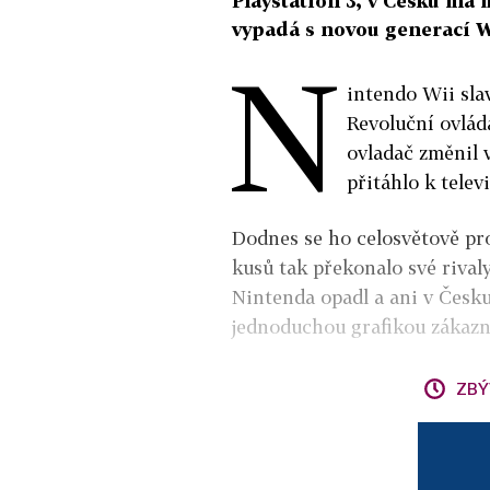
Playstation 3, v Česku má 
vypadá s novou generací W
N
intendo Wii sla
Revoluční ovlád
ovladač změnil v
přitáhlo k telev
Dodnes se ho celosvětově pro
kusů tak překonalo své rival
Nintenda opadl a ani v Česku 
jednoduchou grafikou zákazní
ZBÝ