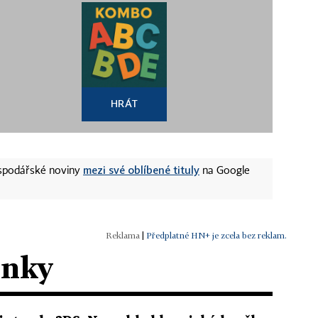
HRÁT
mezi své oblíbené tituly
ospodářské noviny
na Google
|
Předplatné HN+ je zcela bez reklam.
ánky