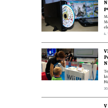
N
p
Má
Mo
el
4. 
V
P
N
Te
kt
Ni
30.
V