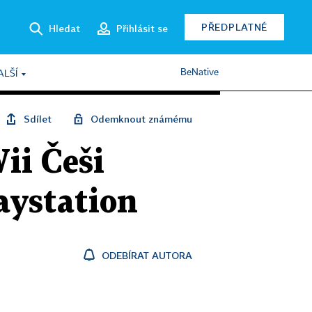
PŘEDPLATNÉ
Hledat
Přihlásit se
BeNative
ALŠÍ
Sdílet
Odemknout známému
ii Češi
aystation
ODEBÍRAT AUTORA