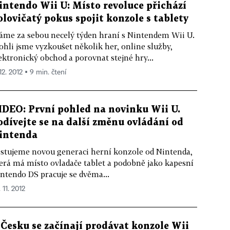
intendo Wii U: Místo revoluce přichází
olovičatý pokus spojit konzole s tablety
me za sebou necelý týden hraní s Nintendem Wii U.
hli jsme vyzkoušet několik her, online služby,
ektronický obchod a porovnat stejné hry...
12. 2012 ▪ 9 min. čtení
IDEO: První pohled na novinku Wii U.
odívejte se na další změnu ovládání od
intenda
stujeme novou generaci herní konzole od Nintenda,
erá má místo ovladače tablet a podobně jako kapesní
ntendo DS pracuje se dvěma...
 11. 2012
 Česku se začínají prodávat konzole Wii