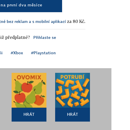
na první dva měsíce
za 80 Kč.
tné bez reklam a s mobilní aplikací
iž předplatné?
Přihlaste se
ii
#Xbox
#Playstation
HRÁT
HRÁT