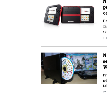
N
p
c
Da
zá
se
1. 
N
s
W
Pr
ně
ta
17.