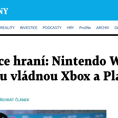
REALITY
INVESTICE
PODCASTY
HRY
PročNe
ARCHIV
D
e hraní: Nintendo W
hu vládnou Xbox a Pl
ŘEHRÁT ČLÁNEK