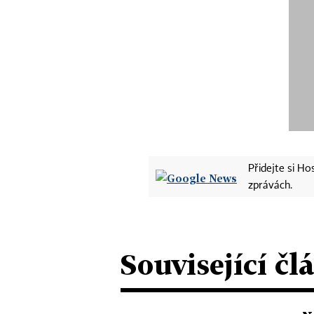
Přidejte si H
zprávách.
Související čl