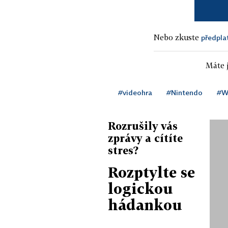
Nebo zkuste
předpla
Máte j
#videohra
#Nintendo
#W
Rozrušily vás
zprávy a cítíte
stres?
Rozptylte se
logickou
hádankou