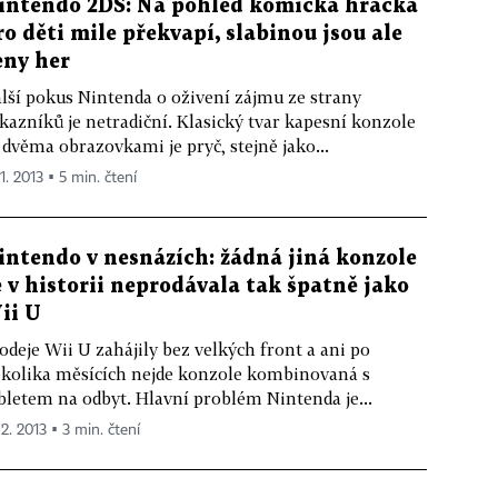
intendo 2DS: Na pohled komická hračka
ro děti mile překvapí, slabinou jsou ale
eny her
lší pokus Nintenda o oživení zájmu ze strany
kazníků je netradiční. Klasický tvar kapesní konzole
 dvěma obrazovkami je pryč, stejně jako...
11. 2013 ▪ 5 min. čtení
intendo v nesnázích: žádná jiná konzole
e v historii neprodávala tak špatně jako
ii U
odeje Wii U zahájily bez velkých front a ani po
kolika měsících nejde konzole kombinovaná s
bletem na odbyt. Hlavní problém Nintenda je...
 2. 2013 ▪ 3 min. čtení