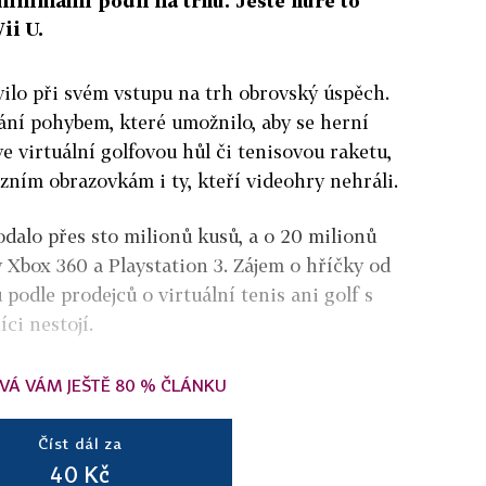
minimální podíl na trhu. Ještě hůře to
ii U.
vilo při svém vstupu na trh obrovský úspěch.
ání pohybem, které umožnilo, aby se herní
e virtuální golfovou hůl či tenisovou raketu,
izním obrazovkám i ty, kteří videohry nehráli.
dalo přes sto milionů kusů, a o 20 milionů
y Xbox 360 a Playstation 3. Zájem o hříčky od
podle prodejců o virtuální tenis ani golf s
ci nestojí.
VÁ VÁM JEŠTĚ 80 % ČLÁNKU
Číst dál za
40 Kč