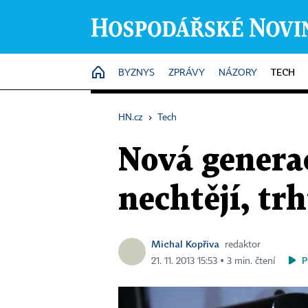
TECH
HOME
BYZNYS
ZPRÁVY
NÁZORY
HN.cz
›
Tech
Nová generac
nechtějí, tr
Michal Kopřiva
redaktor
P
21. 11. 2013 15:53 ▪ 3 min. čtení