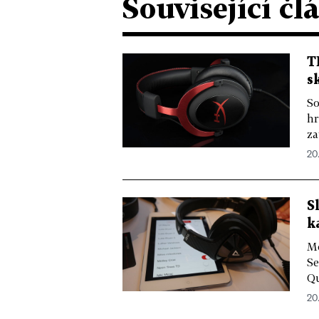
Související čl
T
s
So
hr
za
20.
S
k
Mo
Se
Qu
20.