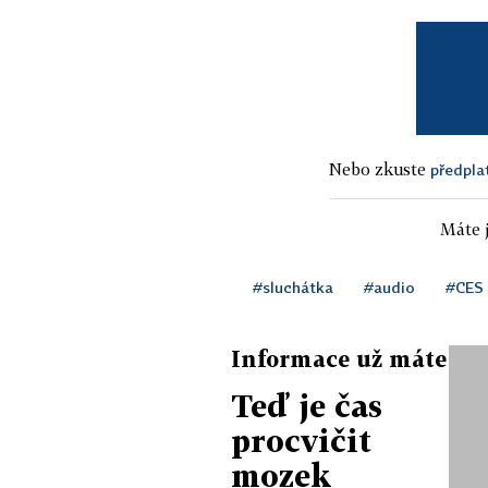
Nebo zkuste
předpla
Máte j
#sluchátka
#audio
#CES
Informace už máte
Teď je čas
procvičit
mozek