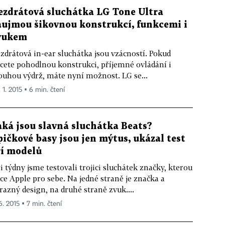
ezdrátová sluchátka LG Tone Ultra
aujmou šikovnou konstrukcí, funkcemi i
vukem
zdrátová in-ear sluchátka jsou vzácností. Pokud
cete pohodlnou konstrukci, příjemné ovládání i
ouhou výdrž, máte nyní možnost. LG se...
 1. 2015 ▪ 6 min. čtení
aká jsou slavná sluchátka Beats?
pičkové basy jsou jen mýtus, ukázal test
ří modelů
i týdny jsme testovali trojici sluchátek značky, kterou
ce Apple pro sebe. Na jedné straně je značka a
razný design, na druhé straně zvuk....
6. 2015 ▪ 7 min. čtení