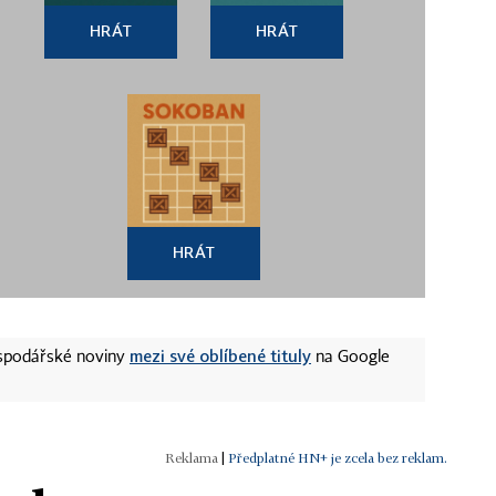
HRÁT
HRÁT
HRÁT
mezi své oblíbené tituly
ospodářské noviny
na Google
|
Předplatné HN+ je zcela bez reklam.