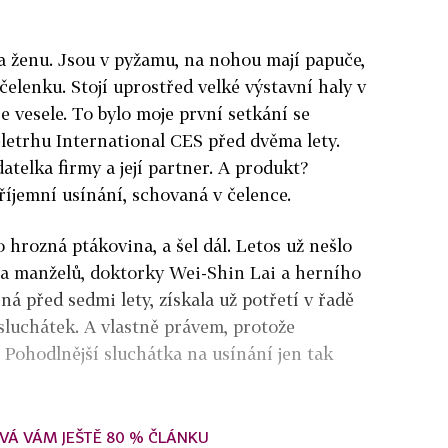
a ženu. Jsou v pyžamu, na nohou mají papuče,
čelenku. Stojí uprostřed velké výstavní haly v
se vesele. To bylo moje první setkání se
letrhu International CES před dvěma lety.
telka firmy a její partner. A produkt?
říjemní usínání, schovaná v čelence.
o hrozná ptákovina, a šel dál. Letos už nešlo
a manželů, doktorky Wei-Shin Lai a herního
ná před sedmi lety, získala už potřetí v řadě
 sluchátek. A vlastně právem, protože
í. Pohodlnější sluchátka na usínání jen tak
VÁ VÁM JEŠTĚ 80 % ČLÁNKU