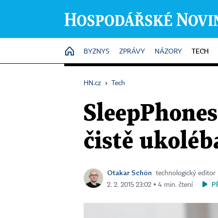
TECH
HOME
BYZNYS
ZPRÁVY
NÁZORY
HN.cz
›
Tech
SleepPhones 
čistě ukoléb
Otakar Schön
technologický editor
P
2. 2. 2015 23:02 ▪ 4 min. čtení