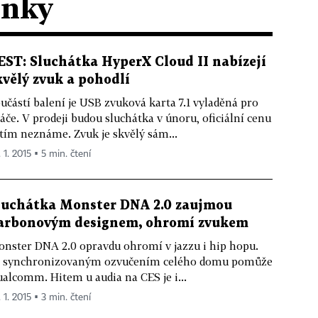
ánky
EST: Sluchátka HyperX Cloud II nabízejí
kvělý zvuk a pohodlí
učástí balení je USB zvuková karta 7.1 vyladěná pro
áče. V prodeji budou sluchátka v únoru, oficiální cenu
tím neznáme. Zvuk je skvělý sám...
 1. 2015 ▪ 5 min. čtení
luchátka Monster DNA 2.0 zaujmou
arbonovým designem, ohromí zvukem
nster DNA 2.0 opravdu ohromí v jazzu i hip hopu.
 synchronizovaným ozvučením celého domu pomůže
alcomm. Hitem u audia na CES je i...
 1. 2015 ▪ 3 min. čtení