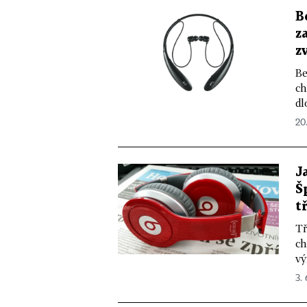
B
z
z
Be
ch
dl
20.
J
Š
t
Tř
ch
vý
3. 