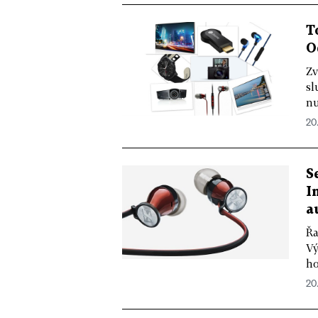
T
O
Zv
sl
nu
20.
S
I
a
Řa
Vý
ho
20.