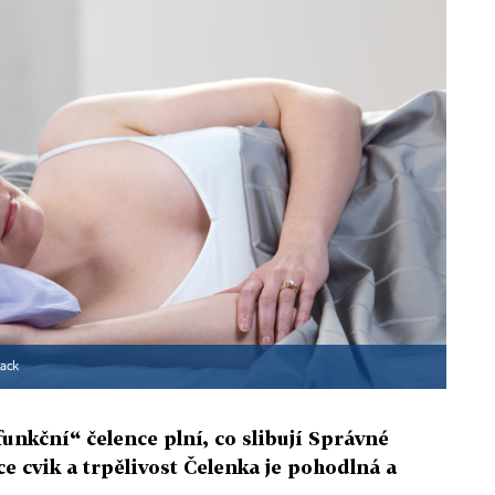
lack
funkční“ čelence plní, co slibují Správné
 cvik a trpělivost Čelenka je pohodlná a