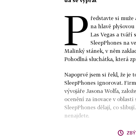
dá se vyprat
P
ředstavte si muže 
na hlavě plyšovou 
Las Vegas a tváří 
SleepPhones na ve
Malinký stánek, v něm zaklada
Pohodlná sluchátka, která zp
Napoprvé jsem si řekl, že je t
SleepPhones ignorovat. Firm
vývojáře Jasona Wolfa, založe
ocenění za inovace v oblasti
SleepPhones dělají, co slibuj
nenajdete.
ZBÝ