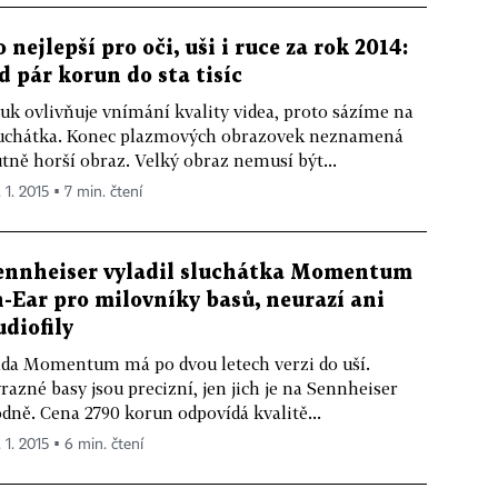
o nejlepší pro oči, uši i ruce za rok 2014:
d pár korun do sta tisíc
uk ovlivňuje vnímání kvality videa, proto sázíme na
uchátka. Konec plazmových obrazovek neznamená
tně horší obraz. Velký obraz nemusí být...
 1. 2015 ▪ 7 min. čtení
ennheiser vyladil sluchátka Momentum
n-Ear pro milovníky basů, neurazí ani
udiofily
da Momentum má po dvou letech verzi do uší.
razné basy jsou precizní, jen jich je na Sennheiser
dně. Cena 2790 korun odpovídá kvalitě...
 1. 2015 ▪ 6 min. čtení