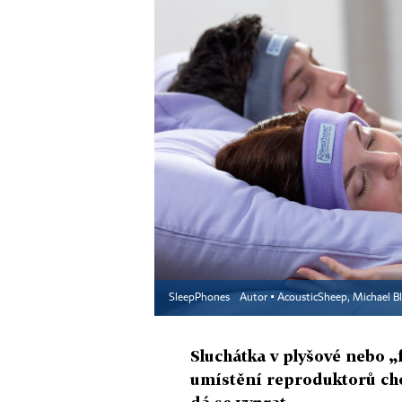
SleepPhones
Autor ▪
AcousticSheep, Michael B
Sluchátka v plyšové nebo „
umístění reproduktorů chce