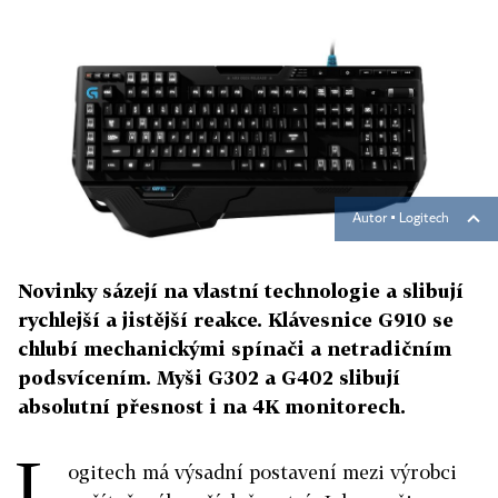
Autor ▪
Logitech
Novinky sázejí na vlastní technologie a slibují
rychlejší a jistější reakce. Klávesnice G910 se
chlubí mechanickými spínači a netradičním
podsvícením. Myši G302 a G402 slibují
absolutní přesnost i na 4K monitorech.
L
ogitech má výsadní postavení mezi výrobci