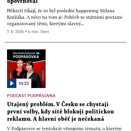
opovrhoval
Někteří říkají, že to byl poslední happening Milana
Knížáka. A něco na tom je. Pohřeb se státními poctami
organizovaný těmi, kterými slavný...
7. 8. 2026 ▪ 4 min. čtení
55:23
PODCAST PODPÁSOVKA
Utajený problém. V Česku se chystají
první volby, kdy sítě blokují politickou
reklamu. A hlavní oběť je nečekaná
V Podpásovce se tentokrát věnujeme tématu, o kterém