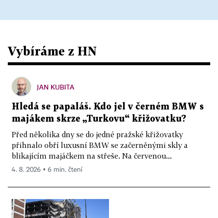
Vybíráme z HN
JAN KUBITA
Hledá se papaláš. Kdo jel v černém BMW s
majákem skrze „Turkovu“ křižovatku?
Před několika dny se do jedné pražské křižovatky
přihnalo obří luxusní BMW se začerněnými skly a
blikajícím majáčkem na střeše. Na červenou...
4. 8. 2026 ▪ 6 min. čtení