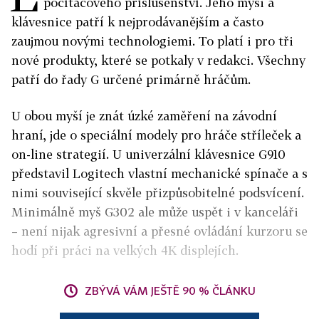
počítačového příslušenství. Jeho myši a
klávesnice patří k nejprodávanějším a často
zaujmou novými technologiemi. To platí i pro tři
nové produkty, které se potkaly v redakci. Všechny
patří do řady G určené primárně hráčům.
U obou myší je znát úzké zaměření na závodní
hraní, jde o speciální modely pro hráče stříleček a
on-line strategií. U univerzální klávesnice G910
představil Logitech vlastní mechanické spínače a s
nimi související skvěle přizpůsobitelné podsvícení.
Minimálně myš G302 ale může uspět i v kanceláři
– není nijak agresivní a přesné ovládání kurzoru se
hodí při práci na velkých 4K displejích.
ZBÝVÁ VÁM JEŠTĚ 90 % ČLÁNKU