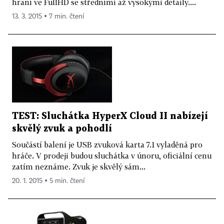
hraní ve FullHD se středními až vysokými detaily....
13. 3. 2015 ▪ 7 min. čtení
TEST: Sluchátka HyperX Cloud II nabízejí
skvělý zvuk a pohodlí
Součástí balení je USB zvuková karta 7.1 vyladěná pro
hráče. V prodeji budou sluchátka v únoru, oficiální cenu
zatím neznáme. Zvuk je skvělý sám...
20. 1. 2015 ▪ 5 min. čtení