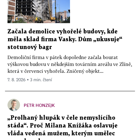
Začala demolice vyhořelé budovy, kde
měla sklad firma Vasky. Dům „ukusuje“
stotunový bagr
Demoliční firma v pátek dopoledne začala bourat
výškovou budovu v někdejším továrním areálu ve Zlíně,
která v červenci vyhořela. Zničený objekt...
7. 8. 2026 ▪ 3 min. čtení
PETR HONZEJK
„Prolhaný hlupák v čele nemyslícího
stáda“. Proč Milana Knížáka oslavuje
vláda vedená mužem, kterým umělec