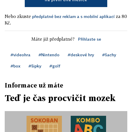
Nebo zkuste
za 80
předplatné bez reklam a s mobilní aplikací
Kč.
Máte již předplatné?
Přihlaste se
#videohra
#Nintendo
#deskové hry
#šachy
#box
#šipky
#golf
Informace už máte
Teď je čas procvičit mozek