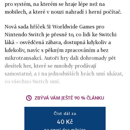
pro systém, na kterém se hraje lépe než na
mobilech, a které v nouzi nahradí i herní počítač.
Nová sada hříček 51 Worldwide Games pro
Nintendo Switch je přesně to, co lidi ke Switchi
láká – osvědčená zábava, dostupná kdykoliv a
kdekoliv, navíc s pěkným zpracováním a bez
mikrotransakcí. Autoři hry dali dohromady pět
desítek her, které se mnohdy prodávají
samostatně, a i na jednodušších hrách umí ukázat,
co všechno Switch umí.
ZBÝVÁ VÁM JEŠTĚ 90 % ČLÁNKU
Číst dál za
40 Kč
na první dva měsíce