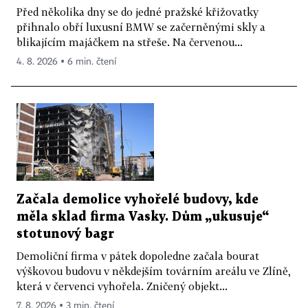
Před několika dny se do jedné pražské křižovatky
přihnalo obří luxusní BMW se začerněnými skly a
blikajícím majáčkem na střeše. Na červenou...
4. 8. 2026 ▪ 6 min. čtení
Začala demolice vyhořelé budovy, kde
měla sklad firma Vasky. Dům „ukusuje“
stotunový bagr
Demoliční firma v pátek dopoledne začala bourat
výškovou budovu v někdejším továrním areálu ve Zlíně,
která v červenci vyhořela. Zničený objekt...
7. 8. 2026 ▪ 3 min. čtení