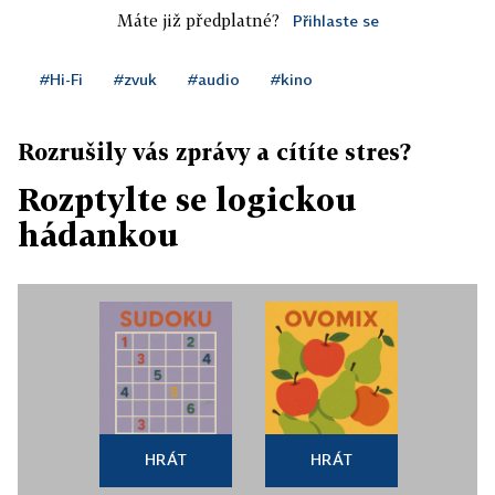
Máte již předplatné?
Přihlaste se
#Hi-Fi
#zvuk
#audio
#kino
Rozrušily vás zprávy a cítíte stres?
Rozptylte se logickou
hádankou
HRÁT
HRÁT