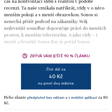
čas na konfrontaci slibů s realitou v podobě
recenzí. Ta naše vznikala natřikrát, vždy v o něco
menším pokoji a s menší obrazovkou. Sonos si
nenechá přišít podvod na zákazníky. Svůj
nejlevnější soundbar doporučuje právě do menších
prostor, k menším televizorům. A jako vždy – i
menší a levnější Sonos Ray je pořád Sonos.
ZBÝVÁ VÁM JEŠTĚ 90 % ČLÁNKU
Číst dál za
40 Kč
na první dva měsíce
Nebo zkuste
za 80
předplatné bez reklam a s mobilní aplikací
Kč.