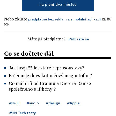
na první dva měsíce
Nebo zkuste
za 80
předplatné bez reklam a s mobilní aplikací
Kč.
Máte již předplatné?
Přihlaste se
Co se dočtete dál
Jak hrají 55 let staré reprosoustavy?
K čemu je dnes kotoučový magnetofon?
Co má hi-fi od Braunu a Dietera Ramse
společného s iPhony ?
#Hi-Fi
#audio
#design
#Apple
#HN Tech testy