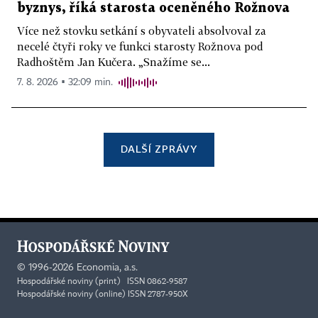
byznys, říká starosta oceněného Rožnova
Více než stovku setkání s obyvateli absolvoval za
necelé čtyři roky ve funkci starosty Rožnova pod
Radhoštěm Jan Kučera. „Snažíme se...
7. 8. 2026 ▪ 32:09 min.
DALŠÍ ZPRÁVY
©
1996-2026
Economia, a.s.
Hospodářské noviny (print) ISSN 0862-9587
Hospodářské noviny (online) ISSN 2787-950X