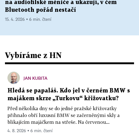
na audiofilské měniče a ukazují, v čem
Bluetooth pořád nestačí
15. 4. 2026 ▪ 6 min. čtení
Vybíráme z HN
JAN KUBITA
Hledá se papaláš. Kdo jel v černém BMW s
majákem skrze „Turkovu“ křižovatku?
Před několika dny se do jedné pražské křižovatky
přihnalo obří luxusní BMW se začerněnými skly a
blikajícím majáčkem na střeše. Na červenou...
4. 8. 2026 ▪ 6 min. čtení