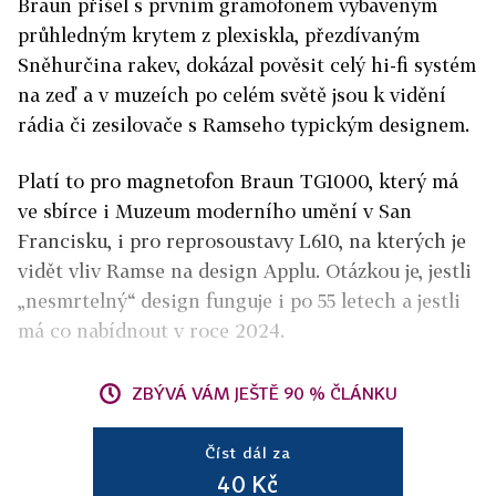
Braun přišel s prvním gramofonem vybaveným
průhledným krytem z plexiskla, přezdívaným
Sněhurčina rakev, dokázal pověsit celý hi-fi systém
na zeď a v muzeích po celém světě jsou k vidění
rádia či zesilovače s Ramseho typickým designem.
Platí to pro magnetofon Braun TG1000, který má
ve sbírce i Muzeum moderního umění v San
Francisku, i pro reprosoustavy L610, na kterých je
vidět vliv Ramse na design Applu. Otázkou je, jestli
„nesmrtelný“ design funguje i po 55 letech a jestli
má co nabídnout v roce 2024.
ZBÝVÁ VÁM JEŠTĚ 90 % ČLÁNKU
Číst dál za
40 Kč