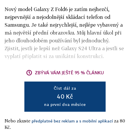
Nový model Galaxy Z Fold6 je zatím nejhezčí,
nejpevnější a nejodolnější skládací telefon od
Samsungu. Je také nejrychlejší, nejlépe vybavený a
má největší přední obrazovku. Můj hlavní úkol při
jeho dlouhodobém používání byl jednoduchý.
Zjistit, jestli je lepší než Galaxy S24 Ultra a jestli se
vyplatí připlatit si za unikátní konstrukci.
ZBÝVÁ VÁM JEŠTĚ 95 % ČLÁNKU
Číst dál za
40 Kč
na první dva měsíce
Nebo zkuste
za 80
předplatné bez reklam a s mobilní aplikací
Kč.