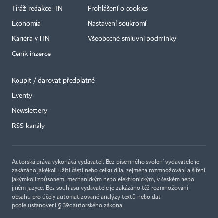
Tiráž redakce HN
Prohlášení o cookies
Economia
Nastavení soukromí
Kariéra v HN
Všeobecné smluvní podmínky
Ceník inzerce
Koupit / darovat předplatné
Eventy
×
Newslettery
RSS kanály
Autorská práva vykonává vydavatel. Bez písemného svolení vydavatele je
zakázáno jakékoli užití částí nebo celku díla, zejména rozmnožování a šíření
jakýmkoli způsobem, mechanickým nebo elektronickým, v českém nebo
jiném jazyce. Bez souhlasu vydavatele je zakázáno též rozmnožování
obsahu pro účely automatizované analýzy textů nebo dat
podle ustanovení § 39c autorského zákona.