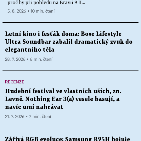
proč by při pohledu na Bravii 9 II...
5. 8. 2026 ▪ 10 min. čtení
Letní kino i fesťák doma: Bose Lifestyle
Ultra Soundbar zabalil dramatický zvuk do
elegantního těla
28. 7. 2026 ▪ 6 min. čtení
RECENZE
Hudební festival ve vlastních uších, zn.
Levně. Nothing Ear 3(a) vesele basují, a
navíc umí nahrávat
21. 7. 2026 ▪ 7 min. čtení
Zářivá RGB evoluce: Samsung R95H bojuje