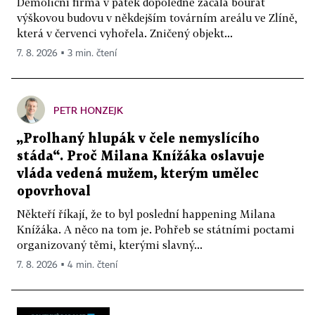
Demoliční firma v pátek dopoledne začala bourat
výškovou budovu v někdejším továrním areálu ve Zlíně,
která v červenci vyhořela. Zničený objekt...
7. 8. 2026 ▪ 3 min. čtení
PETR HONZEJK
„Prolhaný hlupák v čele nemyslícího
stáda“. Proč Milana Knížáka oslavuje
vláda vedená mužem, kterým umělec
opovrhoval
Někteří říkají, že to byl poslední happening Milana
Knížáka. A něco na tom je. Pohřeb se státními poctami
organizovaný těmi, kterými slavný...
7. 8. 2026 ▪ 4 min. čtení