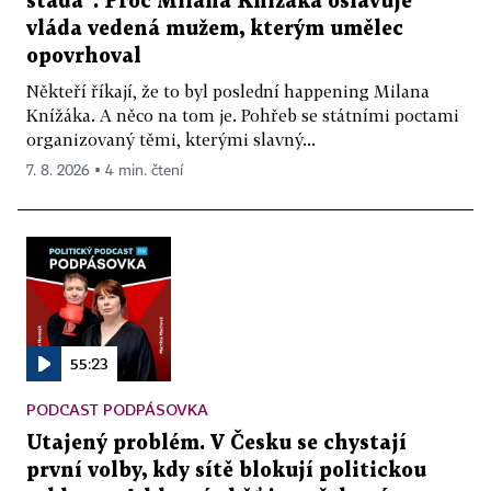
stáda“. Proč Milana Knížáka oslavuje
vláda vedená mužem, kterým umělec
opovrhoval
Někteří říkají, že to byl poslední happening Milana
Knížáka. A něco na tom je. Pohřeb se státními poctami
organizovaný těmi, kterými slavný...
7. 8. 2026 ▪ 4 min. čtení
55:23
PODCAST PODPÁSOVKA
Utajený problém. V Česku se chystají
první volby, kdy sítě blokují politickou