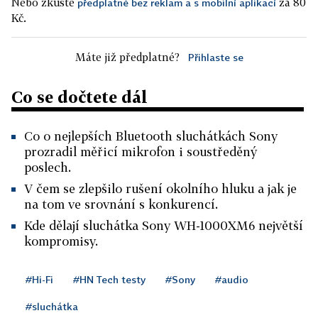
Nebo zkuste
za 80
předplatné bez reklam a s mobilní aplikací
Kč.
Máte již předplatné?
Přihlaste se
Co se dočtete dál
Co o nejlepších Bluetooth sluchátkách Sony
prozradil měřicí mikrofon i soustředěný
poslech.
V čem se zlepšilo rušení okolního hluku a jak je
na tom ve srovnání s konkurencí.
Kde dělají sluchátka Sony WH-1000XM6 největší
kompromisy.
#Hi-Fi
#HN Tech testy
#Sony
#audio
#sluchátka