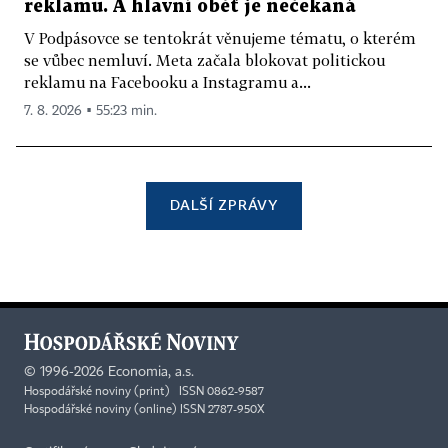
reklamu. A hlavní oběť je nečekaná
V Podpásovce se tentokrát věnujeme tématu, o kterém
se vůbec nemluví. Meta začala blokovat politickou
reklamu na Facebooku a Instagramu a...
7. 8. 2026 ▪ 55:23 min.
DALŠÍ ZPRÁVY
©
1996-2026
Economia, a.s.
Hospodářské noviny (print) ISSN 0862-9587
Hospodářské noviny (online) ISSN 2787-950X