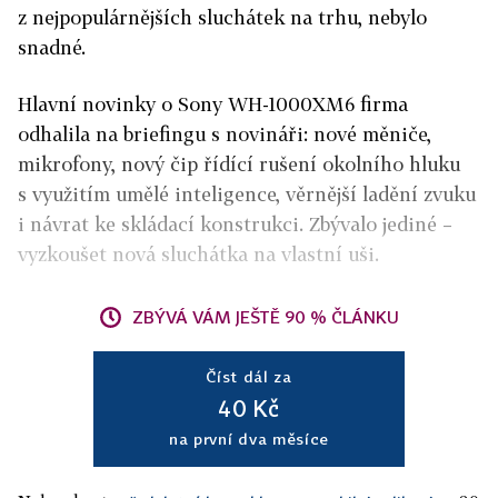
z nejpopulárnějších sluchátek na trhu, nebylo
snadné.
Hlavní novinky o Sony WH-1000XM6 firma
odhalila na briefingu s novináři: nové měniče,
mikrofony, nový čip řídící rušení okolního hluku
s využitím umělé inteligence, věrnější ladění zvuku
i návrat ke skládací konstrukci. Zbývalo jediné –
vyzkoušet nová sluchátka na vlastní uši.
ZBÝVÁ VÁM JEŠTĚ 90 % ČLÁNKU
Číst dál za
40 Kč
na první dva měsíce