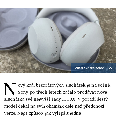
Autor ▪
Otakar Schön
N
ový král bezdrátových sluchátek je na scéně.
Sony po třech letech začalo prodávat nová
sluchátka své nejvyšší řady 1000X. V pořadí šestý
model čekal na svůj okamžik déle než předchozí
verze. Najít způsob, jak vylepšit jedna