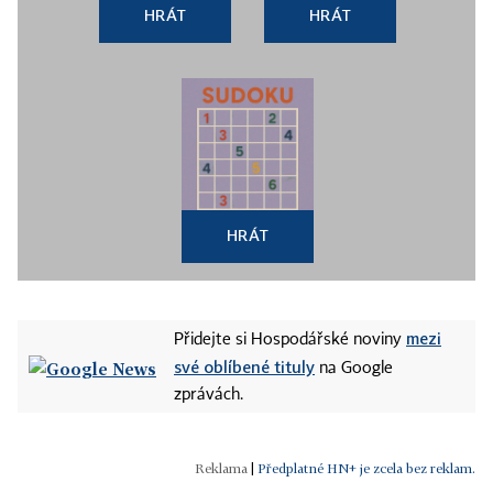
HRÁT
HRÁT
HRÁT
mezi
Přidejte si Hospodářské noviny
své oblíbené tituly
na Google
zprávách.
|
Předplatné HN+ je zcela bez reklam.