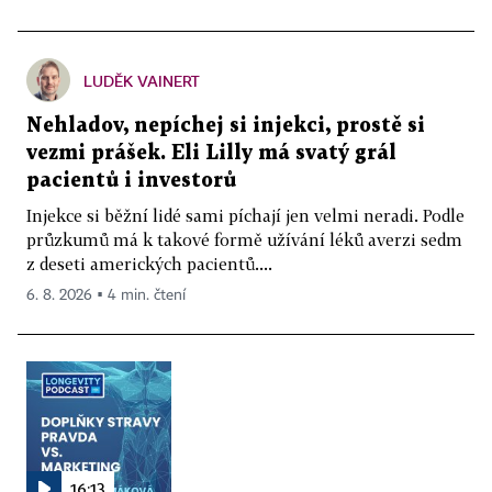
LUDĚK VAINERT
Nehladov, nepíchej si injekci, prostě si
vezmi prášek. Eli Lilly má svatý grál
pacientů i investorů
Injekce si běžní lidé sami píchají jen velmi neradi. Podle
průzkumů má k takové formě užívání léků averzi sedm
z deseti amerických pacientů....
6. 8. 2026 ▪ 4 min. čtení
16:13