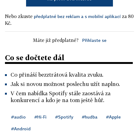
Nebo zkuste
za 80
předplatné bez reklam a s mobilní aplikací
Kč.
Máte již předplatné?
Přihlaste se
Co se dočtete dál
Co přináší bezztrátová kvalita zvuku.
Jak si novou možnost poslechu užít naplno.
V čem nabídka Spotify stále zaostává za
konkurencí a kdo je na tom ještě hůř.
#audio
#Hi-Fi
#Spotify
#hudba
#Apple
#Android