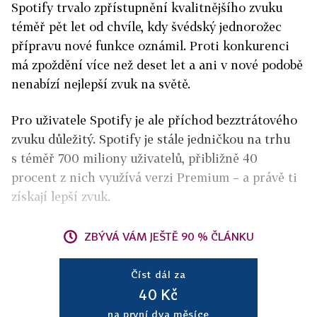
Spotify trvalo zpřístupnění kvalitnějšího zvuku
téměř pět let od chvíle, kdy švédský jednorožec
přípravu nové funkce oznámil. Proti konkurenci
má zpoždění více než deset let a ani v nové podobě
nenabízí nejlepší zvuk na světě.
Pro uživatele Spotify je ale příchod bezztrátového
zvuku důležitý. Spotify je stále jedničkou na trhu
s téměř 700 miliony uživatelů, přibližně 40
procent z nich využívá verzi Premium – a právě ti
získají lepší zvuk.
ZBÝVÁ VÁM JEŠTĚ 90 % ČLÁNKU
Číst dál za
40 Kč
na první dva měsíce