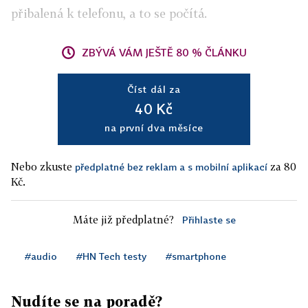
přibalená k telefonu, a to se počítá.
ZBÝVÁ VÁM JEŠTĚ 80 % ČLÁNKU
Číst dál za
40 Kč
na první dva měsíce
Nebo zkuste
za 80
předplatné bez reklam a s mobilní aplikací
Kč.
Máte již předplatné?
Přihlaste se
#audio
#HN Tech testy
#smartphone
Nudíte se na poradě?