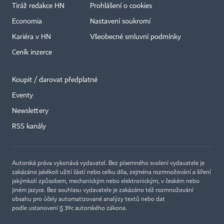
Tiráž redakce HN
Prohlášení o cookies
Economia
Nastavení soukromí
Kariéra v HN
Všeobecné smluvní podmínky
Ceník inzerce
Koupit / darovat předplatné
Eventy
×
Newslettery
RSS kanály
Autorská práva vykonává vydavatel. Bez písemného svolení vydavatele je
zakázáno jakékoli užití částí nebo celku díla, zejména rozmnožování a šíření
jakýmkoli způsobem, mechanickým nebo elektronickým, v českém nebo
jiném jazyce. Bez souhlasu vydavatele je zakázáno též rozmnožování
obsahu pro účely automatizované analýzy textů nebo dat
podle ustanovení § 39c autorského zákona.