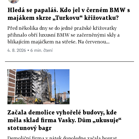
Hledá se papaláš. Kdo jel v černém BMW s
majákem skrze „Turkovu“ křižovatku?
Před několika dny se do jedné pražské křižovatky
přihnalo obří luxusní BMW se začerněnými skly a
blikajícím majáčkem na střeše. Na červenou...
4. 8. 2026 ▪ 6 min. čtení
Začala demolice vyhořelé budovy, kde
měla sklad firma Vasky. Dům „ukusuje“
stotunový bagr
Demoliční firma v pátek dopoledne začala bourat