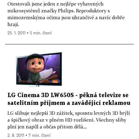
Otestovali jsme jeden z nejlépe vybavených
mikrosystémů značky Philips. Reproduktory s
mimozemskýma očima jsou uhrančivé a navíc dobře
hrají.
25. 1. 2011 ▪ 5 min. čtení
LG Cinema 3D LW650S - pěkná televize se
satelitním příjmem a zavádějící reklamou
LG slibuje nejlepší 3D zážitek, spoustu levných 3D brýlí
a špičkový obraz v plném HD rozlišení. Všechny sliby
plní jen napůl a občas přitom dělá...
2. 8. 2011 ▪ 7 min. čtení