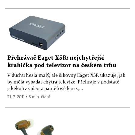
Přehrávač Eaget X5R: nejchytřejší
krabička pod televizor na českém trhu
V duchu hesla malý, ale šikovný Eaget X5R ukazuje, jak
by měla vypadat chytrá televize. Přehraje v podstatě
jakékoliv video z paměťové karty,...
21. 7. 2011 ▪ 5 min. čtení