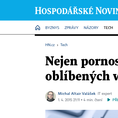
TECH
HOME
BYZNYS
ZPRÁVY
NÁZORY
HN.cz
›
Tech
Nejen pornos
oblíbených 
Michal Altair Valášek
IT expert
PŘ
1. 4. 2015 21:11 ▪ 4 min. čtení