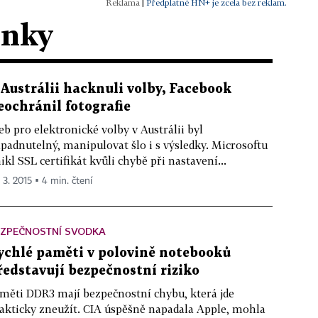
|
Předplatné HN+ je zcela bez reklam.
ánky
 Austrálii hacknuli volby, Facebook
eochránil fotografie
b pro elektronické volby v Austrálii byl
padnutelný, manipulovat šlo i s výsledky. Microsoftu
ikl SSL certifikát kvůli chybě při nastavení...
 3. 2015 ▪ 4 min. čtení
EZPEČNOSTNÍ SVODKA
ychlé paměti v polovině notebooků
ředstavují bezpečnostní riziko
měti DDR3 mají bezpečnostní chybu, která jde
akticky zneužít. CIA úspěšně napadala Apple, mohla