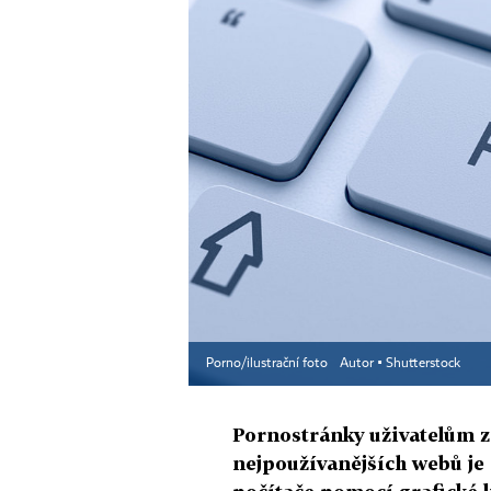
Porno/ilustrační foto
Autor ▪
Shutterstock
Pornostránky uživatelům za
nejpoužívanějších webů je 