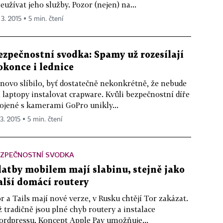
eužívat jeho služby. Pozor (nejen) na...
 3. 2015 ▪ 5 min. čtení
ezpečnostní svodka: Spamy už rozesílají
okonce i lednice
novo slíbilo, byť dostatečně nekonkrétně, že nebude
 laptopy instalovat crapware. Kvůli bezpečnostní díře
ojené s kamerami GoPro unikly...
 3. 2015 ▪ 5 min. čtení
EZPEČNOSTNÍ SVODKA
latby mobilem mají slabinu, stejně jako
alší domácí routery
r a Tails mají nové verze, v Rusku chtějí Tor zakázat.
ž tradičně jsou plné chyb routery a instalace
rdpressu. Koncept Apple Pay umožňuje...