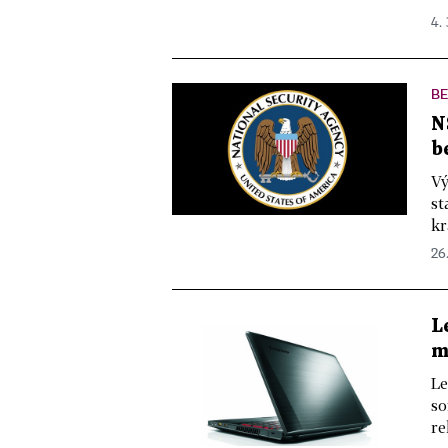
4. 
B
N
b
Vý
st
kr
26.
L
m
Le
so
re