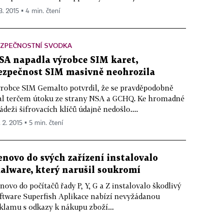
3. 2015 ▪ 4 min. čtení
EZPEČNOSTNÍ SVODKA
SA napadla výrobce SIM karet,
ezpečnost SIM masivně neohrozila
robce SIM Gemalto potvrdil, že se pravděpodobně
al terčem útoku ze strany NSA a GCHQ. Ke hromadné
ádeži šifrovacích klíčů údajně nedošlo....
 2. 2015 ▪ 5 min. čtení
enovo do svých zařízení instalovalo
alware, který narušil soukromí
novo do počítačů řady P, Y, G a Z instalovalo škodlivý
ftware Superfish Aplikace nabízí nevyžádanou
klamu s odkazy k nákupu zboží...