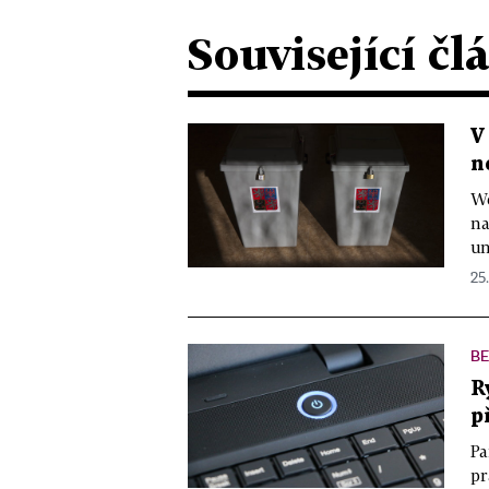
Související čl
V
n
We
na
un
25.
B
R
p
Pa
pr