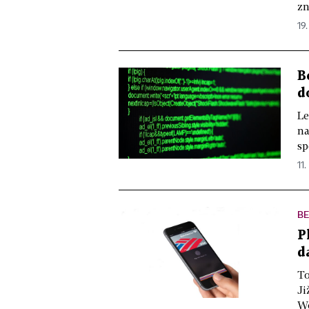
zn
19.
B
d
Le
na
sp
11.
B
P
d
To
Ji
Wo