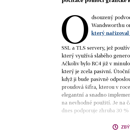
počítače pomocí grafické k
O
dsouzený podvod
Wandsworthu or
který nařizoval
SSL a TLS servery, jež použív
který využívá slabého gener
Ačkoliv bylo RC4 již v minulo
který je zcela pasivní. Útoč
když ji bude pasivně odposlou
proudová šifra, kterou v roce
elegantní a snadno implement
na nevhodné použití. Je na ča
dnes podporuje zhruba 30 %
ZBÝ