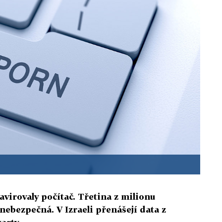
virovaly počítač. Třetina z milionu
nebezpečná. V Izraeli přenášejí data z