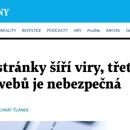
REALITY
INVESTICE
PODCASTY
HRY
PročNe
ARCHIV
D
tránky šíří viry, tře
webů je nebezpečná
EHRÁT ČLÁNEK