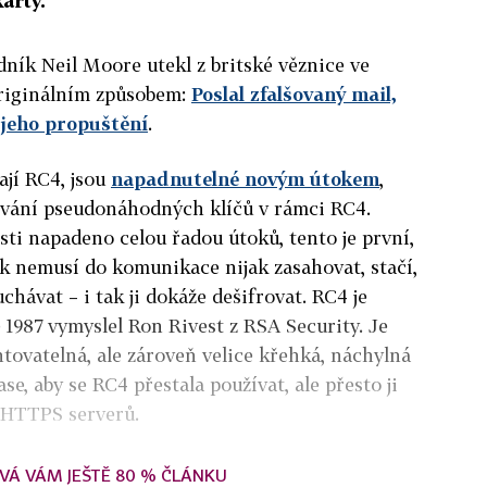
arty.
ník Neil Moore utekl z britské věznice ve
iginálním způsobem:
Poslal zfalšovaný mail,
 jeho propuštění
.
ají RC4, jsou
napadnutelné novým útokem
,
ování pseudonáhodných klíčů v rámci RC4.
sti napadeno celou řadou útoků, tento je první,
ník nemusí do komunikace nijak zasahovat, stačí,
chávat – i tak ji dokáže dešifrovat. RC4 je
 1987 vymyslel Ron Rivest z RSA Security. Je
ovatelná, ale zároveň velice křehká, náchylná
se, aby se RC4 přestala používat, ale přesto ji
 HTTPS serverů.
VÁ VÁM JEŠTĚ 80 % ČLÁNKU