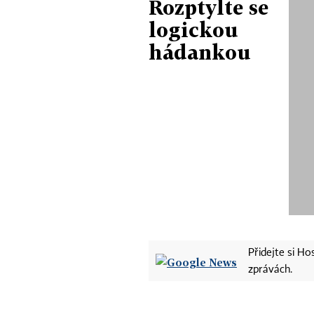
Rozptylte se
logickou
hádankou
Přidejte si H
zprávách.