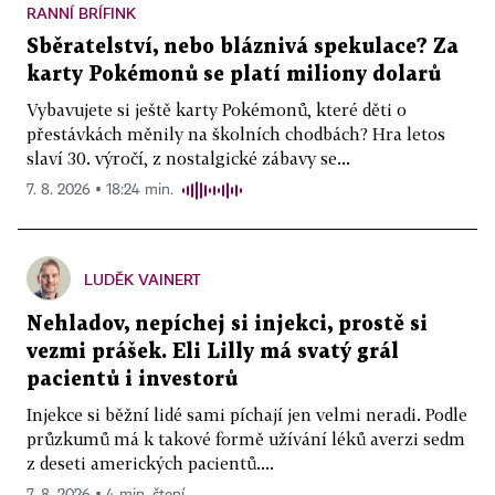
RANNÍ BRÍFINK
Sběratelství, nebo bláznivá spekulace? Za
karty Pokémonů se platí miliony dolarů
Vybavujete si ještě karty Pokémonů, které děti o
přestávkách měnily na školních chodbách? Hra letos
slaví 30. výročí, z nostalgické zábavy se...
7. 8. 2026 ▪ 18:24 min.
LUDĚK VAINERT
Nehladov, nepíchej si injekci, prostě si
vezmi prášek. Eli Lilly má svatý grál
pacientů i investorů
Injekce si běžní lidé sami píchají jen velmi neradi. Podle
průzkumů má k takové formě užívání léků averzi sedm
z deseti amerických pacientů....
7. 8. 2026 ▪ 4 min. čtení