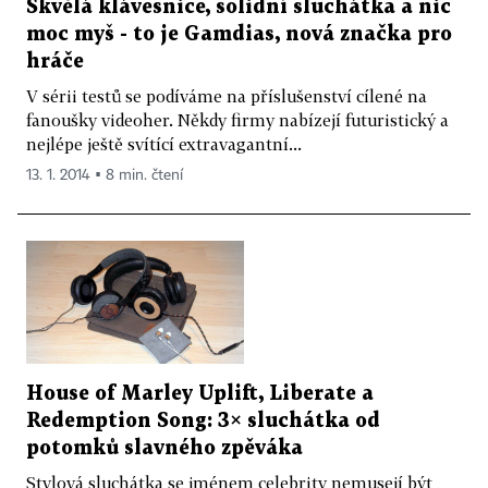
Skvělá klávesnice, solidní sluchátka a nic
moc myš - to je Gamdias, nová značka pro
hráče
V sérii testů se podíváme na příslušenství cílené na
fanoušky videoher. Někdy firmy nabízejí futuristický a
nejlépe ještě svítící extravagantní...
13. 1. 2014 ▪ 8 min. čtení
House of Marley Uplift, Liberate a
Redemption Song: 3× sluchátka od
potomků slavného zpěváka
Stylová sluchátka se jménem celebrity nemusejí být