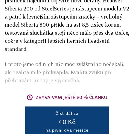
písniček najednou objevíte nové detaily. Headset
Siberia 200 od SteelSeries je nástupcem modelu V2
a patří k levnějším zástupcům značky – vrcholný
model Siberia 800 přijde na asi 8,5 tisíce korun,
testovaná sluchátka stojí něco málo přes dva tisíce,
což je v kategorii lepších herních headsetů
standard.
I proto jsme od nich nic moc zvláštního nečekali,
ale realita mile překvapila. Kvalita zvuku při
přehrávání hudby je výjimečná.
ZBÝVÁ VÁM JEŠTĚ 90 % ČLÁNKU
Číst dál za
40 Kč
na první dva měsíce