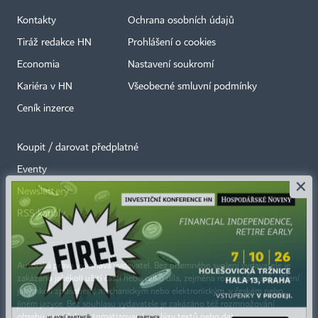
Kontakty
Ochrana osobních údajů
Tiráž redakce HN
Prohlášení o cookies
Economia
Nastavení soukromí
Kariéra v HN
Všeobecné smluvní podmínky
Ceník inzerce
Koupit / darovat předplatné
Eventy
×
Newslettery
RSS kanály
Autorská práva vykonává vydavatel. Bez písemného svolení vydavatele je
zakázáno jakékoli užití částí nebo celku díla, zejména rozmnožování a šíření
jakýmkoli způsobem, mechanickým nebo elektronickým, v českém nebo
jiném jazyce. Bez souhlasu vydavatele je zakázáno též rozmnožování
obsahu pro účely automatizované analýzy textů nebo dat